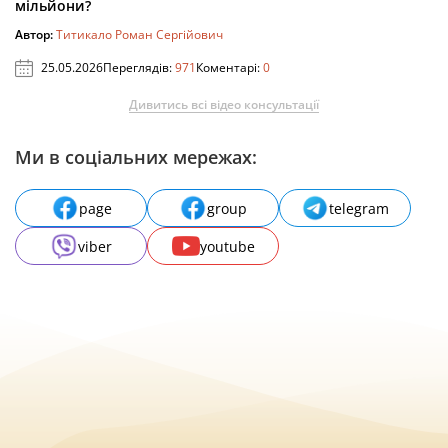
мільйони?
Автор:
Титикало Роман Сергійович
25.05.2026
Переглядів:
971
Коментарі:
0
Дивитись всі відео консультації
Ми в соціальних мережах:
page
group
telegram
viber
youtube