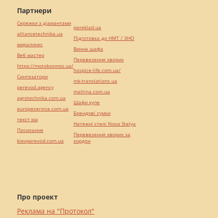
Партнери
Сережки з діамантами
pereklad.ua
alliancetechnika.ua
Підготовка до НМТ / ЗНО
миралинкс
Винна шафа
Веб мастер
Перевезення хворих
https://motokosmos.ua/
hospice-life.com.ua/
Синтезатори
mk-translations.ua
perevod.agency
maltina.com.ua
agrotechnika.com.ua
Шафи купе
europeservice.com.ua
Брендові сумки
текст юа
Натяжні стелі Nova Stelya
Посилання
Перевезення хворих за
kievperevod.com.ua
кордон
Про проект
Реклама на "Протокол"