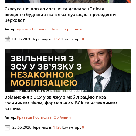
Скасування повідомлення та декларації після
введення будівництва в експлуатацію: прецеденти
Верховог
Автор:
адвокат Васильев Павел Сергеевич
01.06.2026
Переглядів:
1379
Коментарі:
0
Звільнення з ЗСУ у зв`язку з мобілізацією поза
граничним віком, формальним ВЛК та незаконним
затрима
Автор:
Кравець Ростислав Юрійович
28.05.2026
Переглядів:
1128
Коментарі:
0