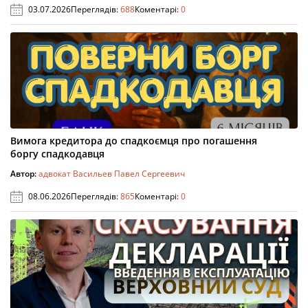
03.07.2026
Переглядів:
688
Коментарі:
0
Вимога кредитора до спадкоємця про погашення
боргу спадкодавця
Автор:
адвокат Васильев Павел Сергеевич
08.06.2026
Переглядів:
865
Коментарі:
0