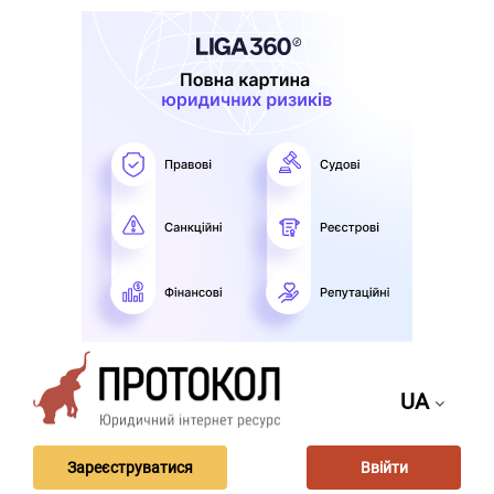
UA
Зареєструватися
Ввійти