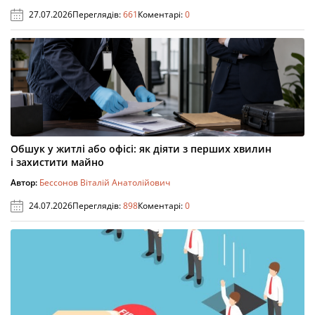
27.07.2026
Переглядів:
661
Коментарі:
0
Обшук у житлі або офісі: як діяти з перших хвилин
і захистити майно
Автор:
Бессонов Віталій Анатолійович
24.07.2026
Переглядів:
898
Коментарі:
0