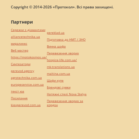
Copyright © 2014-2026 «Протокол». Всі права захищені.
Партнери
Сережки з діамантами
pereklad.ua
alliancetechnika.ua
Підготовка до НМТ / ЗНО
миралинкс
Винна шафа
Веб мастер
Перевезення хворих
https://motokosmos.ua/
hospice-life.com.ua/
Синтезатори
mk-translations.ua
perevod.agency
maltina.com.ua
agrotechnika.com.ua
Шафи купе
europeservice.com.ua
Брендові сумки
текст юа
Натяжні стелі Nova Stelya
Посилання
Перевезення хворих за
kievperevod.com.ua
кордон