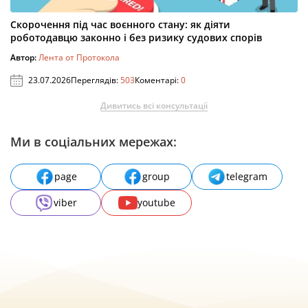
Скорочення під час воєнного стану: як діяти
роботодавцю законно і без ризику судових спорів
Автор:
Лента от Протокола
23.07.2026
Переглядів:
503
Коментарі:
0
Дивитись всі консультації
Ми в соціальних мережах:
page
group
telegram
viber
youtube