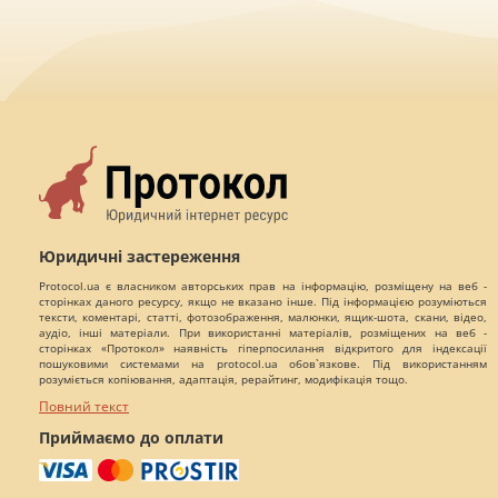
Юридичні застереження
Protocol.ua є власником авторських прав на інформацію, розміщену на веб -
сторінках даного ресурсу, якщо не вказано інше. Під інформацією розуміються
тексти, коментарі, статті, фотозображення, малюнки, ящик-шота, скани, відео,
аудіо, інші матеріали. При використанні матеріалів, розміщених на веб -
сторінках «Протокол» наявність гіперпосилання відкритого для індексації
пошуковими системами на protocol.ua обов`язкове. Під використанням
розуміється копіювання, адаптація, рерайтинг, модифікація тощо.
Повний текст
Приймаємо до оплати