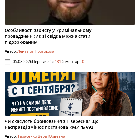
Особливості захисту у кримінальному
провадженні: як зі свідка можна стати
підозрюваним
Автор:
Лента от Протокола
05.08.2026
Переглядів:
181
Коментарі:
0
Чи скасують бронювання з 1 вересня? Що
насправді змінює постанова КМУ № 692
Автор:
Тарасенко Вера Юрьевна