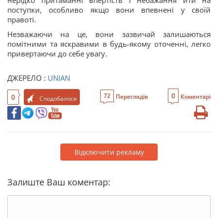
нерідко притаманні впертість і небажання йти на
поступки, особливо якщо вони впевнені у своїй
правоті.
Незважаючи на це, вони зазвичай залишаються
помітними та яскравими в будь-якому оточенні, легко
привертаючи до себе увагу.
ДЖЕРЕЛО :
UNIAN
0
72
0
Переглядів
Коментарі
Сподобалося
Відключити рекламу
Залиште Ваш коментар: