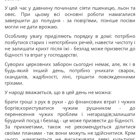
У цей час у давнину починали сіяти пшеницю, льон та
овес. При цьому всі основні роботи намагалися
завершити до полудня - за повір'ями, пізніше посіви
могли не дати врожаю.
Особливу увагу приділяють порядку в домі: потрібно
позбутися старих і непотрібних речей, навести чистоту і
не залишати крихт після їжі - безлад може призвести до
бідності та втрат у господарстві.
Суворих церковних заборон сьогодні немає, але, як і в
будь-який інший день, потрібно уникати сварок,
скандалів, жадібності, ліні, грішити повсякденними
гріхами.
У народі вважається, що в цей день не можна:
брати гроші з рук в руки - до фінансових втрат і чужих
боргів;користуватися чужим рушником - до
перенесення чужих проблем і негараздів;залишати
брудний посуд і безлад - це може призвести до бідності.
За прикметами, також не рекомендується ділитися
своїми планами - так вони можуть не здійснитися. Крім
цього, намагаються не висаджувати деякі культури: