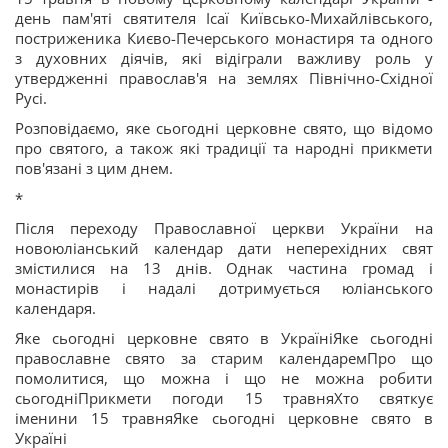
день пам'яті святителя Ісаї Київсько-Михайлівського,
постриженика Києво-Печерського монастиря та одного
з духовних діячів, які відіграли важливу роль у
утвердженні православ'я на землях Північно-Східної
Русі.
Розповідаємо, яке сьогодні церковне свято, що відомо
про святого, а також які традиції та народні прикмети
пов'язані з цим днем.
*
Після переходу Православної церкви України на
новоюліанський календар дати неперехідних свят
змістилися на 13 днів. Однак частина громад і
монастирів і надалі дотримується юліанського
календаря.
Яке сьогодні церковне свято в УкраїніЯке сьогодні
православне свято за старим календаремПро що
помолитися, що можна і що не можна робити
сьогодніПрикмети погоди 15 травняХто святкує
іменини 15 травняЯке сьогодні церковне свято в
Україні