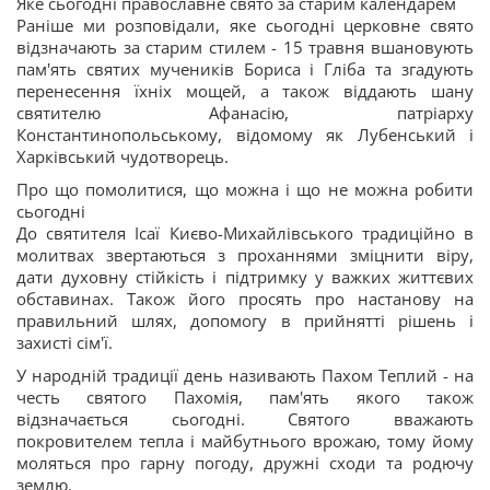
Яке сьогодні православне свято за старим календарем
Раніше ми розповідали, яке сьогодні церковне свято
відзначають за старим стилем - 15 травня вшановують
пам'ять святих мучеників Бориса і Гліба та згадують
перенесення їхніх мощей, а також віддають шану
святителю Афанасію, патріарху
Константинопольському, відомому як Лубенський і
Харківський чудотворець.
Про що помолитися, що можна і що не можна робити
сьогодні
До святителя Ісаї Києво-Михайлівського традиційно в
молитвах звертаються з проханнями зміцнити віру,
дати духовну стійкість і підтримку у важких життєвих
обставинах. Також його просять про настанову на
правильний шлях, допомогу в прийнятті рішень і
захисті сім'ї.
У народній традиції день називають Пахом Теплий - на
честь святого Пахомія, пам'ять якого також
відзначається сьогодні. Святого вважають
покровителем тепла і майбутнього врожаю, тому йому
моляться про гарну погоду, дружні сходи та родючу
землю.