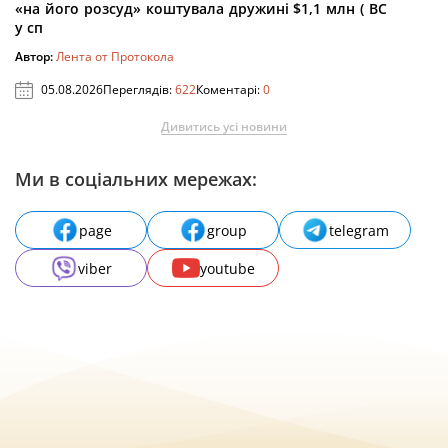
«на його розсуд» коштувала дружині $1,1 млн ( ВС
у сп
Автор:
Лента от Протокола
05.08.2026
Переглядів:
622
Коментарі:
0
Дивитись усі новини
Ми в соціальних мережах:
page
group
telegram
viber
youtube