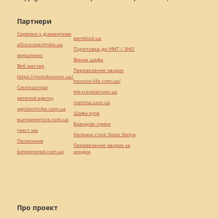
Партнери
Сережки з діамантами
pereklad.ua
alliancetechnika.ua
Підготовка до НМТ / ЗНО
миралинкс
Винна шафа
Веб мастер
Перевезення хворих
https://motokosmos.ua/
hospice-life.com.ua/
Синтезатори
mk-translations.ua
perevod.agency
maltina.com.ua
agrotechnika.com.ua
Шафи купе
europeservice.com.ua
Брендові сумки
текст юа
Натяжні стелі Nova Stelya
Посилання
Перевезення хворих за
kievperevod.com.ua
кордон
Про проект