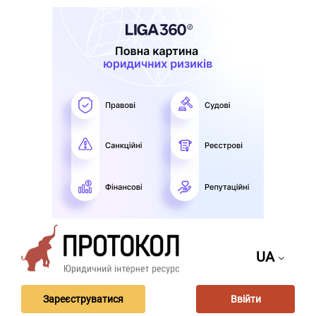
UA
Зареєструватися
Ввійти