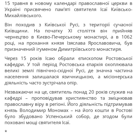
15 травня в новому календарі православної церкви в
Україні присвячено пам'яті святителя Ісаї Київсько-
Михайлівського.
Він походив з Київської Русі, з території сучасної
Київщини. На початку XI століття він прийняв
чернецтво в Києво-Печерському монастирі, а в 1062
році, на прохання князя Ізяслава Ярославовича, був
призначений ігуменом Димитріївського монастиря.
Через 15 років Ісаю обрали єпископом Ростовської
кафедри. У той період Ростовська єпархія охоплювала
великі землі північно-східної Русі, де значна частина
населення залишалася язичницькою, а місіонерська
діяльність часто зустрічала опір.
Незважаючи на це, святитель понад 20 років служив на
кафедрі – проповідував християнство та зміцнював
православну віру в регіоні. Його діяльність підтримував
князь Володимир Мономах – на його кошти в Ростові
було збудовано Успенський собор, де згодом були
поховані мощі святителя Ісаї.
*