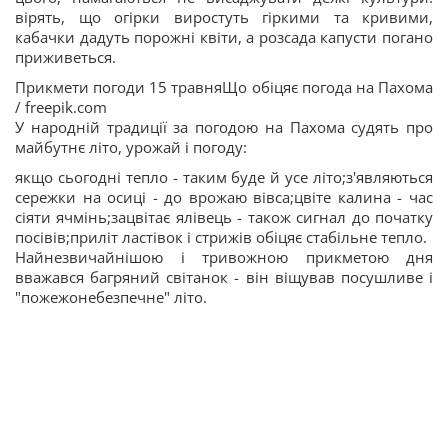
вірять, що огірки виростуть гіркими та кривими,
кабачки дадуть порожні квіти, а розсада капусти погано
приживеться.
Прикмети погоди 15 травняЩо обіцяє погода на Пахома
/ freepik.com
У народній традиції за погодою на Пахома судять про
майбутнє літо, урожай і погоду:
якщо сьогодні тепло - таким буде й усе літо;з'являються
сережки на осиці - до врожаю вівса;цвіте калина - час
сіяти ячмінь;зацвітає ялівець - також сигнал до початку
посівів;приліт ластівок і стрижів обіцяє стабільне тепло.
Найнезвичайнішою і тривожною прикметою дня
вважався багряний світанок - він віщував посушливе і
"пожежонебезпечне" літо.