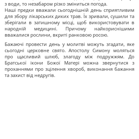
з води, то незабаром різко зміниться погода.
Наші предки вважали сьогоднішній день сприятливим
для збору лікарських диких трав. Їх зривали, сушили та
зберігали в затишному місці, щоб використовувати в
народній медицині. Причому найкориснішими
вважалися рослини, вкриті ранковою росою.
Бажаючі провести день у молитві можуть згадати, яке
сьогодні церковне свято. Апостолу Симону моляться
про щасливий шлюб, злагоду між подружжям. До
Братської ікони Божої Матері можна звернутися з
проханнями про зцілення хвороб, виконання бажання
та захист від недругів.