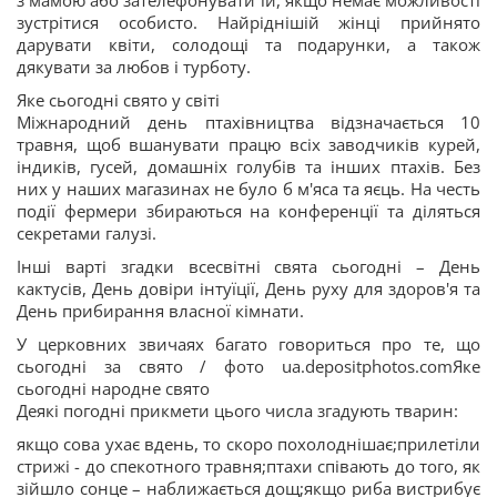
з мамою або зателефонувати їй, якщо немає можливості
зустрітися особисто. Найріднішій жінці прийнято
дарувати квіти, солодощі та подарунки, а також
дякувати за любов і турботу.
Яке сьогодні свято у світі
Міжнародний день птахівництва відзначається 10
травня, щоб вшанувати працю всіх заводчиків курей,
індиків, гусей, домашніх голубів та інших птахів. Без
них у наших магазинах не було б м'яса та яєць. На честь
події фермери збираються на конференції та діляться
секретами галузі.
Інші варті згадки всесвітні свята сьогодні – День
кактусів, День довіри інтуїції, День руху для здоров'я та
День прибирання власної кімнати.
У церковних звичаях багато говориться про те, що
сьогодні за свято / фото ua.depositphotos.comЯке
сьогодні народне свято
Деякі погодні прикмети цього числа згадують тварин:
якщо сова ухає вдень, то скоро похолоднішає;прилетіли
стрижі - до спекотного травня;птахи співають до того, як
зійшло сонце – наближається дощ;якщо риба вистрибує