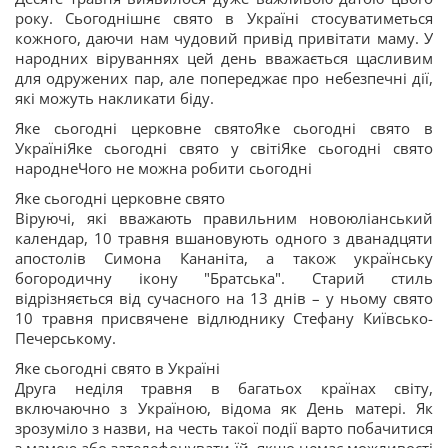
року. Сьогоднішнє свято в Україні стосуватиметься
кожного, даючи нам чудовий привід привітати маму. У
народних віруваннях цей день вважається щасливим
для одружених пар, але попереджає про небезпечні дії,
які можуть накликати біду.
Яке сьогодні церковне святоЯке сьогодні свято в
УкраїніЯке сьогодні свято у світіЯке сьогодні свято
народнеЧого не можна робити сьогодні
Яке сьогодні церковне свято
Віруючі, які вважають правильним новоюліанський
календар, 10 травня вшановують одного з дванадцяти
апостолів Симона Кананіта, а також українську
богородичну ікону "Братська". Старий стиль
відрізняється від сучасного на 13 днів – у ньому свято
10 травня присвячене відлюднику Стефану Київсько-
Печерському.
Яке сьогодні свято в Україні
Друга неділя травня в багатьох країнах світу,
включаючно з Україною, відома як День матері. Як
зрозуміло з назви, на честь такої події варто побачитися