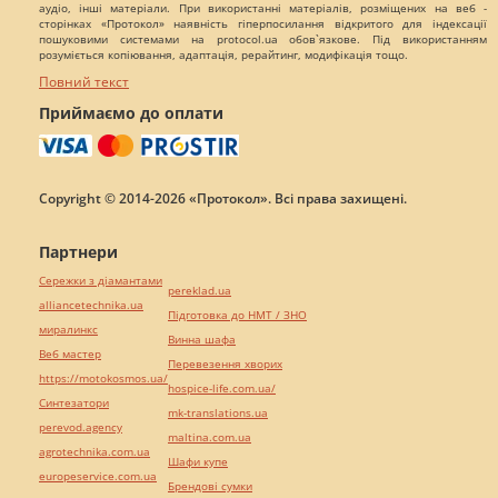
аудіо, інші матеріали. При використанні матеріалів, розміщених на веб -
сторінках «Протокол» наявність гіперпосилання відкритого для індексації
пошуковими системами на protocol.ua обов`язкове. Під використанням
розуміється копіювання, адаптація, рерайтинг, модифікація тощо.
Повний текст
Приймаємо до оплати
Copyright © 2014-2026 «Протокол». Всі права захищені.
Партнери
Сережки з діамантами
pereklad.ua
alliancetechnika.ua
Підготовка до НМТ / ЗНО
миралинкс
Винна шафа
Веб мастер
Перевезення хворих
https://motokosmos.ua/
hospice-life.com.ua/
Синтезатори
mk-translations.ua
perevod.agency
maltina.com.ua
agrotechnika.com.ua
Шафи купе
europeservice.com.ua
Брендові сумки