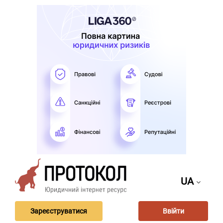
UA
Зареєструватися
Ввійти