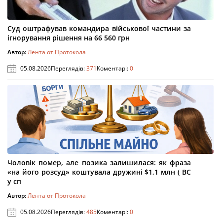
Суд оштрафував командира військової частини за
ігнорування рішення на 66 560 грн
Автор:
Лента от Протокола
05.08.2026
Переглядів:
371
Коментарі:
0
Чоловік помер, але позика залишилася: як фраза
«на його розсуд» коштувала дружині $1,1 млн ( ВС
у сп
Автор:
Лента от Протокола
05.08.2026
Переглядів:
485
Коментарі:
0