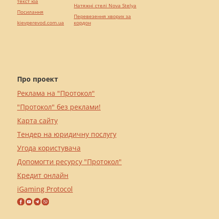
текст юа
Натяжні стелі Nova Stelya
Посилання
Перевезення хворих за
kievperevod.com.ua
кордон
Про проект
Реклама на "Протокол"
"Протокол" без реклами!
Карта сайту
Тендер на юридичну послугу
Угода користувача
Допомогти ресурсу "Протокол"
Кредит онлайн
iGaming Protocol