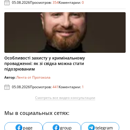
05.08.2026
Просмотров:
354
Коментарии:
0
Особливості захисту у кримінальному
провадженні: як зі свідка можна стати
підозрюваним
Автор:
Лента от Протокола
05.08.2026
Просмотров:
441
Коментарии:
1
Смотреть все видео консультации
Мы в социальных сетях:
page
group
telegram