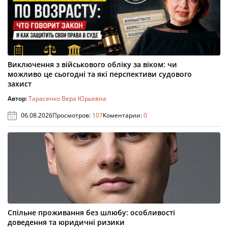
Виключення з військового обліку за віком: чи
можливо це сьогодні та які перспективи судового
захист
Автор:
Тарасенко Вера Юрьевна
06.08.2026
Просмотров:
107
Коментарии:
0
Спільне проживання без шлюбу: особливості
доведення та юридичні ризики