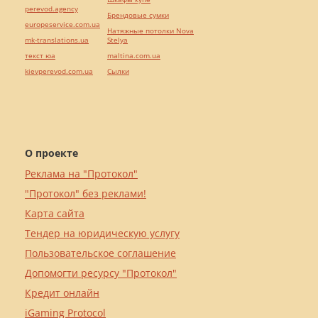
perevod.agency
Брендовые сумки
europeservice.com.ua
Натяжные потолки Nova
mk-translations.ua
Stelya
текст юа
maltina.com.ua
kievperevod.com.ua
Cылки
О проекте
Реклама на "Протокол"
"Протокол" без реклами!
Карта сайта
Тендер на юридическую услугу
Пользовательское соглашение
Допомогти ресурсу "Протокол"
Кредит онлайн
iGaming Protocol