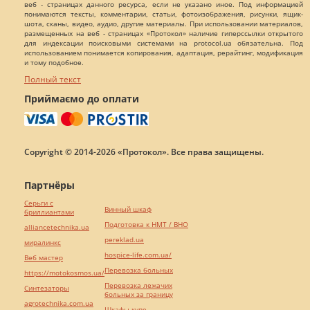
веб - страницах данного ресурса, если не указано иное. Под информацией
понимаются тексты, комментарии, статьи, фотоизображения, рисунки, ящик-
шота, сканы, видео, аудио, другие материалы. При использовании материалов,
размещенных на веб - страницах «Протокол» наличие гиперссылки открытого
для индексации поисковыми системами на protocol.ua обязательна. Под
использованием понимается копирования, адаптация, рерайтинг, модификация
и тому подобное.
Полный текст
Приймаємо до оплати
Copyright © 2014-2026 «Протокол». Все права защищены.
Партнёры
Серьги с
Винный шкаф
бриллиантами
Подготовка к НМТ / ВНО
alliancetechnika.ua
pereklad.ua
миралинкс
hospice-life.com.ua/
Веб мастер
Перевозка больных
https://motokosmos.ua/
Перевозка лежачих
Синтезаторы
больных за границу
agrotechnika.com.ua
Шкафы купе