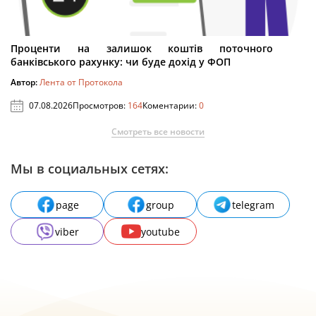
Проценти на залишок коштів поточного
банківського рахунку: чи буде дохід у ФОП
Автор:
Лента от Протокола
07.08.2026
Просмотров:
164
Коментарии:
0
Смотреть все новости
Мы в социальных сетях:
page
group
telegram
viber
youtube