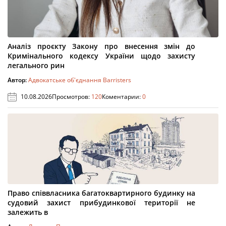
Аналіз проєкту Закону про внесення змін до
Кримінального кодексу України щодо захисту
легального рин
Автор:
Адвокатське об'єднання Barristers
10.08.2026
Просмотров:
120
Коментарии:
0
Право співвласника багатоквартирного будинку на
судовий захист прибудинкової території не
залежить в