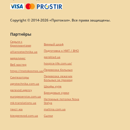
Copyright © 2014-2026 «Протокол». Все права защищены.
Партнёры
Серьги с
Винный шкаф
бриллиантами
Подготовка к НМТ / ВНО
alliancetechnika.ua
pereklad.ua
миралинкс
hospice-life.com.ua/
Веб мастер
Перевозка больных
https://motokosmos.ua/
Перевозка лежачих
Синтезаторы
больных за границу
agrotechnika.com.ua
Шкафы купе
perevod.agency
Брендовые сумки
europeservice.com.ua
Натяжные потолки Nova
mk-translations.ua
Stelya
текст юа
maltina.com.ua
kievperevod.com.ua
Cылки