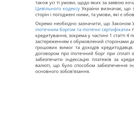
також усі ті умови, щодо яких за заявою хоча 
Цивільного кодексу
України визначає, що з
сторін і погоджені ними, та умови, які є об
Окремо необхідно зазначити, що Законом У
іпотечним боргом та іпотечні сертифікати
» 
кредитування, зокрема у частині 1 статті 4
застереженням є обумовлений сторонами дог
грошових вимог та доходів кредитодавця. 
договором про іпотечний борг при сплаті о
забезпечити індексацію платежів за кред
валюті, що було способом забезпечення ін
основного зобов'язання.