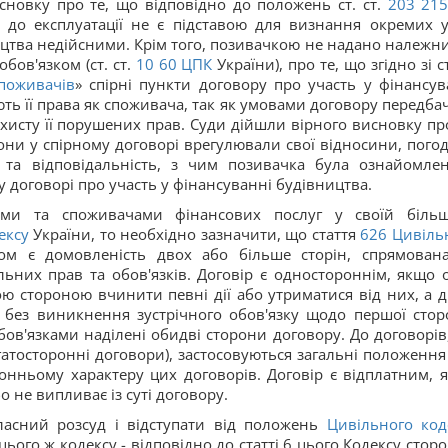
новку про те, що відповідно до положень ст. ст.
203
21
я до експлуатації не є підставою для визнання окремих 
ицтва недійсними. Крім того, позивачкою не надано належни
бов'язком (ст. ст.
10
60
ЦПК
України), про те, що згідно зі ст
поживачів
» спірні пункти договору про участь у фінансув
ь її права як споживача, так як умовами договору передба
хисту її порушених прав. Суди дійшли вірного висновку про
они у спірному договорі врегулювали свої відносини, пого
 та відповідальність, з чим позивачка була ознайомле
у договорі про участь у фінансуванні будівництва.
ами та споживачами фінансових послуг у своїй більш
ексу
України, то необхідно зазначити, що стаття
626
Цивіль
ом є домовленість двох або більше сторін, спрямован
ьних прав та обов'язків. Договір є одностороннім, якщо 
ою стороною вчинити певні дії або утриматися від них, а д
 без виникнення зустрічного обов'язку щодо першої стор
бов'язками наділені обидві сторони договору. До договорів
атосторонні договори), застосовуються загальні положення
ронньому характеру цих договорів. Договір є відплатним, 
 не випливає із суті договору.
ласний розсуд і відступати від положень
Цивільного код
ього ж кодексу - відповідно до статті 6 цього Кодексу сторо