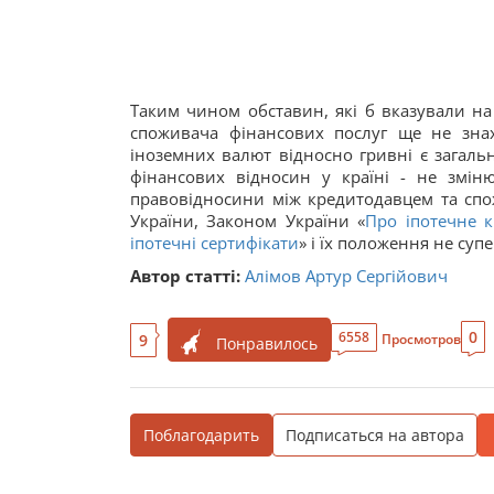
Таким чином обставин, які б вказували н
споживача фінансових послуг ще не знахо
іноземних валют відносно гривні є загаль
фінансових відносин у країні - не зміню
правовідносини між кредитодавцем та сп
України, Законом України «
Про іпотечне к
іпотечні сертифікати
» і їх положення не суп
Автор статті:
Алімов Артур Сергійович
0
6558
9
Просмотров
Понравилось
Поблагодарить
Подписаться на автора