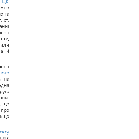
5
ЦК
12
Задержка до 10 часов: из-за обстрелов ряд
умов
поездов курсирует с задержками
х та
14
. ст.
Бюджетный выбор: назван главный
анні
автомобильный бестселлер в Европе
чено
16
 те,
Гороскоп на 8 августа: Львам - отдых, Козерогам
- встреча с родными
дили
24
на й
В уголовном деле рынка "Столичный"
материалами стали сообщения о поддержке
ВСУ, - СМИ
ості
16
ного
Навроцкий заявил о поддержке украинской
а на
армии, но вспомнил о "флагах Бандеры"
одна
15
руга
Украинцы высказали мнение, когда закончится
война, - результаты опроса
они.
15
, що
 про
якщо
ексу
ни є