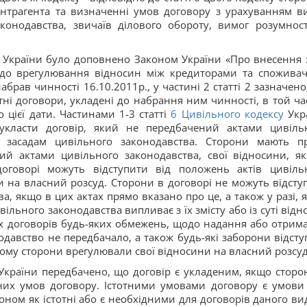
онтрагента та визначенні умов договору з урахуванням в
конодавства, звичаїв ділового обороту, вимог розумност
України було доповнено Законом України «Про внесення 
одо врегулювання відносин між кредиторами та спожива
абрав чинності 16.10.2011р., у частині 2 статті 2 зазначено
ні договори, укладені до набрання ним чинності, в той час
 цієї дати. Частинами 1-3 статті
6
Цивільного кодексу
Укр
класти договір, який не передбачений актами цивіль
им засадам цивільного законодавства. Сторони мають п
ий актами цивільного законодавства, свої відносини, як
оговорі можуть відступити від положень актів цивіль
и на власний розсуд. Сторони в договорі не можуть відсту
а, якщо в цих актах прямо вказано про це, а також у разі, 
вільного законодавства випливає з їх змісту або із суті відн
х договорів будь-яких обмежень, щодо надання або отрим
одавство не передбачало, а також будь-які заборони відсту
тому сторони врегулювали свої відносини на власний розсуд
країни передбачено, що договір є укладеним, якщо сторо
тних умов договору. Істотними умовами договору є умови
ном як істотні або є необхідними для договорів даного вид