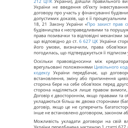
212
ЦПК
України), дійшли правильного вис
України не введення об'єкту інвестуванн
договору про участь у фінансуванні будівн
допустимих доказів, що є її процесуальним о
18, 21 Закону України «
Про захист прав с
будівництва є несправедливими та порушуют
права позивачки та відповідні механізми за
що відповідно до ст.
6
627
ЦК
України стор
його умови, визначили, права обов'язки
погодилась, що підтверджується її підписом 
Оскільки правовідносини між кредитор
врегульовані положеннями
Цивільного код
кодексу
України передбачає, що договор
встановлення, зміну або припинення цивіл
сторона бере на себе обов'язок перед друг
сторона наділяється лише правом вимоги,
Договір є двостороннім, якщо правами та о
укладаються більш як двома сторонами (баг
договір, якщо це не суперечить багатосто
інше не встановлено договором, законом або
Можливість укладати договори на свій в
України передбачена частиною 1 статті 627 ц