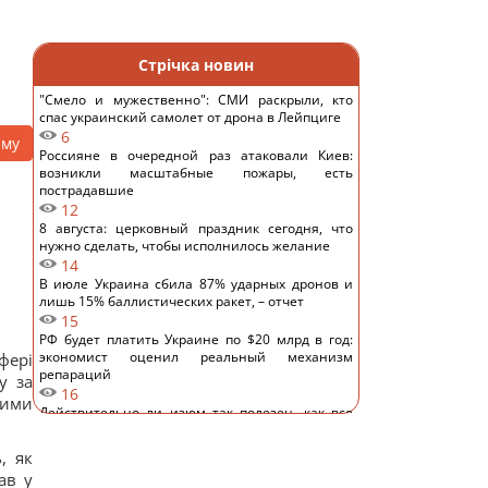
Стрічка новин
"Смело и мужественно": СМИ раскрыли, кто
спас украинский самолет от дрона в Лейпциге
6
аму
Россияне в очередной раз атаковали Киев:
возникли масштабные пожары, есть
пострадавшие
12
8 августа: церковный праздник сегодня, что
нужно сделать, чтобы исполнилось желание
14
В июле Украина сбила 87% ударных дронов и
лишь 15% баллистических ракет, – отчет
15
РФ будет платить Украине по $20 млрд в год:
экономист оценил реальный механизм
сфері
репараций
у за
16
овими
Действительно ли изюм так полезен, как все
думают: ответ диетологов
15
, як
Трамп неохотно усиливает давление на РФ, но
ав у
законопроект Грэма заставит его принять меры,