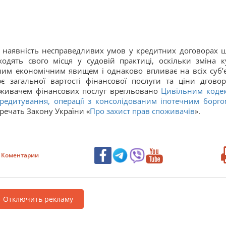
а наявність несправедливих умов у кредитних договорах 
дять свого місця у судовій практиці, оскільки зміна к
ним економічним явищем і однаково впливає на всіх суб’є
є загальної вартості фінансової послуги та ціни дговор
оживачем фінансових послуг врегльовано
Цивільним коде
редитування, операції з консолідованим іпотечним борго
еречать Закону України «
Про захист прав споживачів
».
Коментарии
Отключить рекламу