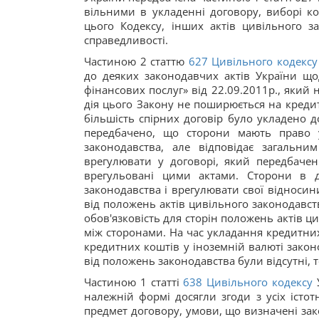
вільними в укладенні договору, виборі к
цього Кодексу, інших актів цивільного за
справедливості.
Частиною 2 статтю
627
Цивільного кодексу
до деяких законодавчих актів України щ
фінансових послуг» від 22.09.2011р., який н
дія цього Закону не поширюється на кредит
більшість спірних договір було укладено до
передбачено, що сторони мають право у
законодавства, але відповідає загальн
врегулювати у договорі, який передбачен
врегульовані цими актами. Сторони в д
законодавства і врегулювати свої відносин
від положень актів цивільного законодавств
обов'язковість для сторін положень актів ци
між сторонами. На час укладання кредитни
кредитних коштів у іноземній валюті закон
від положень законодавства були відсутні, 
Частиною 1 статті
638
Цивільного кодексу
У
належній формі досягли згоди з усіх істо
предмет договору, умови, що визначені зако