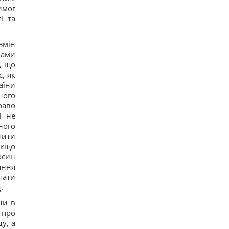
имог
і та
змін
чами
, що
, як
аїни
ного
раво
і не
ного
пити
якщо
осин
ання
пати
.
ни в
 про
у, а