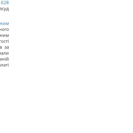
628
зсуд
аним
ного
йним
ості
в за
мали
мній
латі