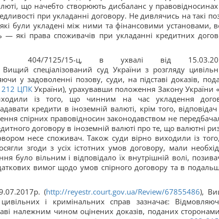
 валюті, що начебто створюють дисбаланс у правовідносинах
дливості при укладанні договору. Не дивлячись на такі поз
 які були укладені між ними та фінансовими установами, в
дь — які права споживачів при укладанні кредитних догов
404/7125/15-ц, в ухвалі від 15.03.201
, Вищий спеціалізований суд України з розгляду цивільн
ючи у задоволенні позову, суди, на підставі доказів, под
212
ЦПК
України), урахувавши положення Закону України 
иходили із того, що чинним на час укладення дого
давати кредити в іноземній валюті, крім того, відповідач
нення спірних правовідносин законодавством не передбача
итного договору в іноземній валюті про те, що валютні ри
овором несе споживач. Також суди вірно виходили із того
сягли згоди з усіх істотних умов договору, мали необхі
ення було вільним і відповідало їх внутрішній волі, позива
даткових вимог щодо умов спірного договору та в подаль
.07.2017р. (
http://reyestr.court.gov.ua/Review/67855486
), В
у цивільних і кримінальних справ зазначає: Відмовляю
таві належним чином оцінених доказів, поданих сторонами 