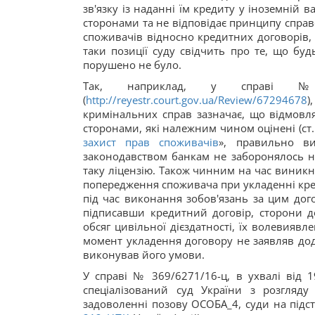
зв'язку із наданні їм кредиту у іноземній
сторонами та не відповідає принципу справе
споживачів відносно кредитних договорів,
таки позиції суду свідчить про те, що бу
порушено не було.
Так, наприклад, у справі № 
(
http://reyestr.court.gov.ua/Review/67294678
)
кримінальних справ зазначає, що відмовля
сторонами, які належним чином оцінені (ст.
захист прав споживачів
», правильно в
законодавством банкам не заборонялось на
таку ліцензію. Також чинним на час виник
попередження споживача при укладенні кред
під час виконання зобов'язань за цим дог
підписавши кредитний договір, сторони до
обсяг цивільної дієздатності, їх волевиявл
момент укладення договору не заявляв до
виконував його умови.
У справі № 369/6271/16-ц, в ухвалі від 19
спеціалізований суд України з розгляд
задоволенні позову ОСОБА_4, суди на підс