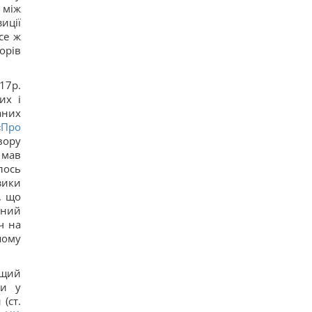
 між
– WSJ
иції
14
Саудовская Аравия, Пакистан и Турция
се ж
заключили соглашение о взаимной обороне, –
орів
Reuters
14
Россия предлагает иностранным заказчикам
7р.
новую ракету для Су-57, – СМИ
их і
18
аних
Старый монитор еще рано выбрасывать: как
«
Про
использовать его повторно с пользой
16
вору
Одна фраза мгновенно поставит на место
 мав
высокомерного человека: психолог раскрыла
лось
секрет
зики
15
, що
Россия намерена окончательно аннексировать
дний
часть Грузии, – страны НАТО
16
ч на
Суд продлил содержание под стражей
шому
Коломойского, защита заявила о проблемах со
здоровьем
15
ищий
Киев будет значительно лучше подготовлен к
чи у
зиме, но фактор обстрелов и возможностей
(ст.
ПВО никто не отменял, - Пантелеев