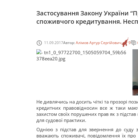
Застосування Закону України “П
споживчого кредитування. Несп
11.09.2017
Автор:
Алімов Артур Сергійович
9
Не дивлячись на досить чіткі та прозорі пози
кредитних правовідносин все ж таки мают
захистом своїх порушених прав як з підстав п
для судової практики.
Однією з підстав для звернення до суду з
вважають споживачі, повідомлення їх про 