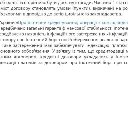
б однієї із сторін має бути досягнуто згоди. Частина 1 статті
міст договору становлять умови (пункти), визначені на ро
ов'язковими відповідно до актів цивільного законодавства.
країни «
Про іпотечне кредитування, операції з консолідов
передбачено загальні гарантії фінансової стабільності іпотеч
 передбачено наявність інфляційного застереження - інфляці
овору про іпотечний борг спосіб збереження реальної варт
Таке застереження має забезпечувати індексацію платежі
сновного зобов'язання. У зв’язку із тим, що кредитодавці 
итним договором, кредитні договори укладались у інозе
дексації платежів за договором про іпотечний борг при сп