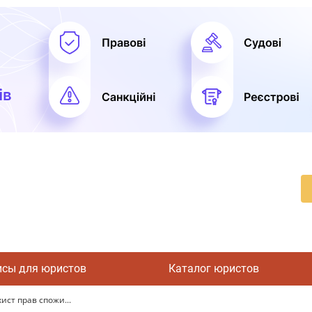
исы для юристов
Каталог юристов
ист прав спожи...