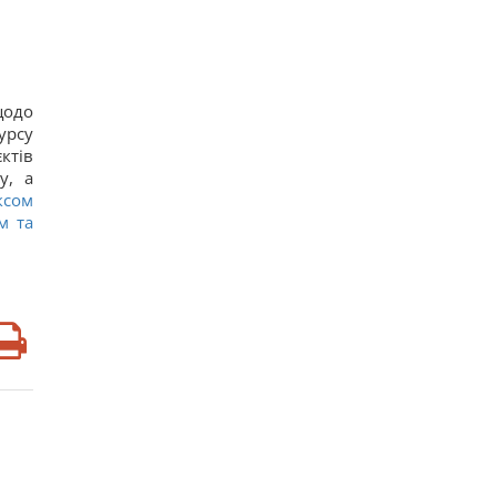
щодо
урсу
ктів
у, а
ксом
м та