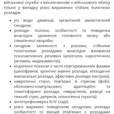
військової служби з виключенням з військового обліку
тільки у випадку різко виражених стійких психічних
розладів:
усі види деменції, органічний амнестичний
синдром;
розлади психіки, особистості та поведінки
внаслідок ураження головного мозку або
соматичної хвороби;
синдром залежності з різкими, стійкими
психічними розладами внаслідок вживання
психоактивних речовин (алкоголю, наркотичних
речовин, медикаментів);
ендогенні психози з часто повторюваними фазами
(шизофренія, хронічні маячні розлади, епізодичні
маніакальні розлади, афективні розлади настрою);
невротичні стани, пов’язані зі стресом (фобії,
обсесивно-компульсивні, адаптаційні та
соматоформні розлади, неврастенія, реакції на
тяжкий стрес, депресія, психогенна глухота);
ангіотрофоневроз III-IV стадії;
різко виражені поведінкові синдроми, розлади
особистості та емоцій (пов’язані з розладами