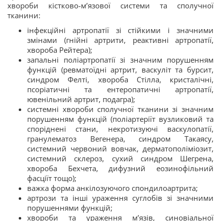
хвороби кістково-м’язової системи та сполучної
тканини:
інфекційні артропатії зі стійкими і значними
змінами (гнійні артрити, реактивні артропатії,
хвороба Рейтера);
запальні поліартропатії зі значним порушенням
функцій (ревматоїдні артрит, васкуліт та бурсит,
синдром Фелті, хвороба Стілла, кристалічні,
псоріатичні та ентеропатичні артропатії,
ювенільний артрит, подагра);
системні хвороби сполучної тканини зі значним
порушенням функцій (поліартеріїт вузликовий та
споріднені стани, некротизуючі васкулопатії,
гранулематоз Вегенера, синдром Такаясу,
системний червоний вовчак, дерматополіміозит,
системний склероз, сухий синдром Шегрена,
хвороба Бехчета, дифузний еозинофільний
фасціїт тощо);
важка форма анкілозуючого спондилоартрита;
артрози та інші ураження суглобів зі значними
порушеннями функцій;
хвороби та ураження м’язів, синовіальної