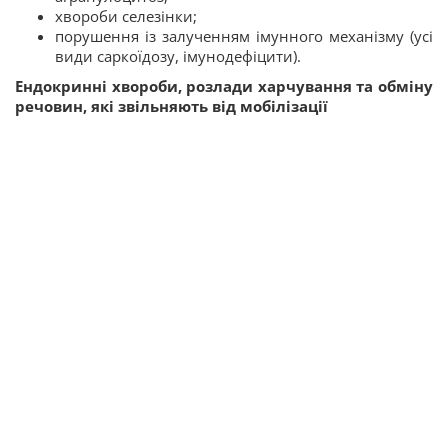
хвороби селезінки;
порушення із залученням імунного механізму (усі
види саркоїдозу, імунодефіцити).
Ендокринні хвороби, розлади харчування та обміну
речовин, які звільняють від мобілізації