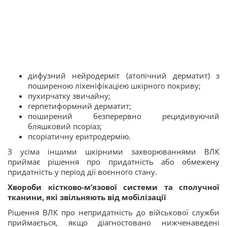
дифузний нейродерміт (атопічний дерматит) з
поширеною ліхеніфікацією шкірного покриву;
пухирчатку звичайну;
герпетиформний дерматит;
поширений безперервно рецидивуючий
бляшковий псоріаз;
псоріатичну еритродермію.
З усіма іншими шкірними захворюваннями ВЛК
приймає рішення про придатність або обмежену
придатність у період дії воєнного стану.
Хвороби кістково-м’язової системи та сполучної
тканини, які звільняють від мобілізації
Рішення ВЛК про непридатність до військової служби
приймається, якщо діагностовано нижченаведені