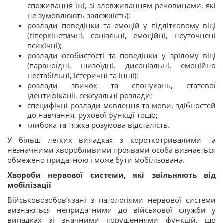
споживання їжі, зі зловживанням речовинами, які
не зумовлюють залежність);
розлади поведінки та емоцій у підлітковому віці
(гіперкінетичні, соціальні, емоційні, неуточнені
психічні);
розлади особистості та поведінки у зрілому віці
(параноїдні, шизоїдні, дисоціальні, емоційно
нестабільні, істеричні та інші);
розлади звичок та спонукань, статевої
ідентифікації, сексуальні розлади;
специфічні розлади мовлення та мови, здібностей
до навчання, рухової функції тощо;
глибока та тяжка розумова відсталість.
У більш легких випадках з короткотривалими та
незначними хворобливими проявами особа визнається
обмежено придатною і може бути мобілізована.
Хвороби нервової системи, які звільняють від
мобілізації
Військовозобов’язані з патологіями нервової системи
визнаються непридатними до військової служби у
випадках зі значними порушеннями функцій, що