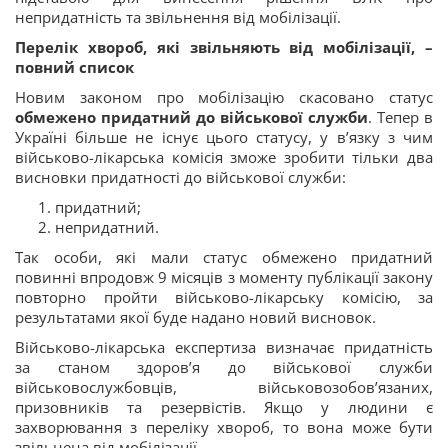
непридатність та звільнення від мобілізації.
Перелік хвороб, які звільняють від мобілізації, –
повний список
Новим законом про мобілізацію скасовано статус
обмежено придатний до військової служби
. Тепер в
Україні більше не існує цього статусу, у в’язку з чим
військово-лікарська комісія зможе зробити тільки два
висновки придатності до військової служби:
придатний;
непридатний.
Так особи, які мали статус обмежено придатний
повинні впродовж 9 місяців з моменту публікації закону
повторно пройти військово-лікарську комісію, за
результатами якої буде надано новий висновок.
Військово-лікарська експертиза визначає придатність
за станом здоров’я до військової служби
військовослужбовців, військовозобов’язаних,
призовників та резервістів. Якщо у людини є
захворювання з переліку хвороб, то вона може бути
звільнена від мобілізації.