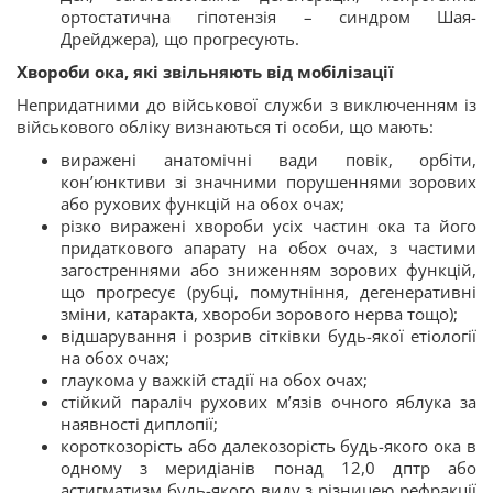
ортостатична гіпотензія – синдром Шая-
Дрейджера), що прогресують.
Хвороби ока, які звільняють від мобілізації
Непридатними до військової служби з виключенням із
військового обліку визнаються ті особи, що мають:
виражені анатомічні вади повік, орбіти,
кон’юнктиви зі значними порушеннями зорових
або рухових функцій на обох очах;
різко виражені хвороби усіх частин ока та його
придаткового апарату на обох очах, з частими
загостреннями або зниженням зорових функцій,
що прогресує (рубці, помутніння, дегенеративні
зміни, катаракта, хвороби зорового нерва тощо);
відшарування і розрив сітківки будь-якої етіології
на обох очах;
глаукома у важкій стадії на обох очах;
стійкий параліч рухових м’язів очного яблука за
наявності диплопії;
короткозорість або далекозорість будь-якого ока в
одному з меридіанів понад 12,0 дптр або
астигматизм будь-якого виду з різницею рефракції