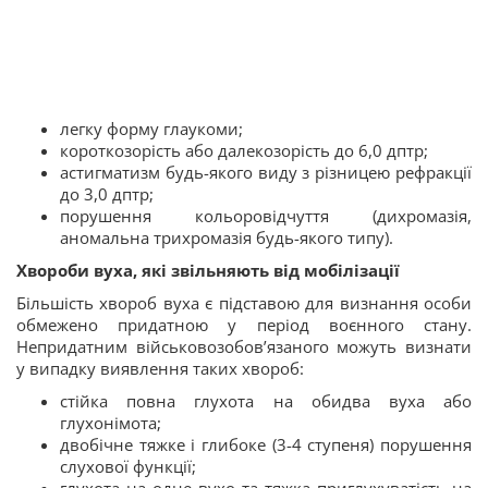
легку форму глаукоми;
короткозорість або далекозорість до 6,0 дптр;
астигматизм будь-якого виду з різницею рефракції
до 3,0 дптр;
порушення кольоровідчуття (дихромазія,
аномальна трихромазія будь-якого типу).
Хвороби вуха, які звільняють від мобілізації
Більшість хвороб вуха є підставою для визнання особи
обмежено придатною у період воєнного стану.
Непридатним військовозобов’язаного можуть визнати
у випадку виявлення таких хвороб:
стійка повна глухота на обидва вуха або
глухонімота;
двобічне тяжке і глибоке (3-4 ступеня) порушення
слухової функції;