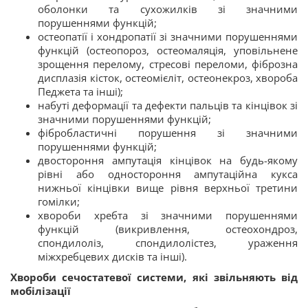
оболонки та сухожилків зі значними
порушеннями функцій;
остеопатії і хондропатії зі значними порушеннями
функцій (остеопороз, остеомаляція, уповільнене
зрощення перелому, стресові переломи, фіброзна
дисплазія кісток, остеомієліт, остеонекроз, хвороба
Педжета та інші);
набуті деформації та дефекти пальців та кінцівок зі
значними порушеннями функцій;
фібробластичні порушення зі значними
порушеннями функцій;
двостороння ампутація кінцівок на будь-якому
рівні або одностороння ампутаційна кукса
нижньої кінцівки вище рівня верхньої третини
гомілки;
хвороби хребта зі значними порушеннями
функцій (викривлення, остеохондроз,
спондилоліз, спондилолістез, ураження
міжхребцевих дисків та інші).
Хвороби сечостатевої системи, які звільняють від
мобілізації