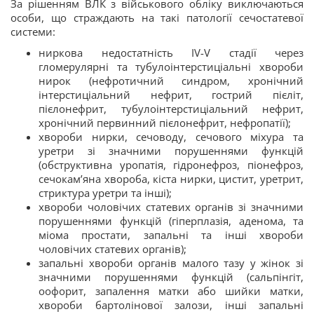
За рішенням ВЛК з військового обліку виключаються
особи, що страждають на такі патології сечостатевої
системи:
ниркова недостатність IV-V стадії через
гломерулярні та тубулоінтерстиціальні хвороби
нирок (нефротичний синдром, хронічний
інтерстиціальний нефрит, гострий пієліт,
пієлонефрит, тубулоінтерстиціальний нефрит,
хронічний первинний пієлонефрит, нефропатії);
хвороби нирки, сечоводу, сечового міхура та
уретри зі значними порушеннями функцій
(обструктивна уропатія, гідронефроз, піонефроз,
сечокам’яна хвороба, кіста нирки, цистит, уретрит,
стриктура уретри та інші);
хвороби чоловічих статевих органів зі значними
порушеннями функцій (гіперплазія, аденома, та
міома простати, запальні та інші хвороби
чоловічих статевих органів);
запальні хвороби органів малого тазу у жінок зі
значними порушеннями функцій (сальпінгіт,
оофорит, запалення матки або шийки матки,
хвороби бартолінової залози, інші запальні