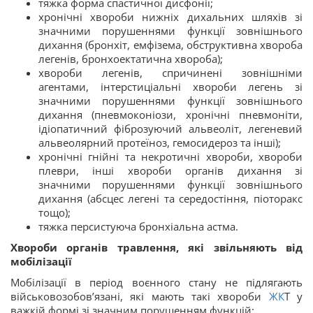
тяжка форма спастичної дисфонії;
хронічні хвороби нижніх дихальних шляхів зі
значними порушеннями функції зовнішнього
дихання (бронхіт, емфізема, обструктивна хвороба
легенів, бронхоектатична хвороба);
хвороби легенів, спричинені зовнішніми
агентами, інтерстиціальні хвороби легень зі
значними порушеннями функції зовнішнього
дихання (пневмоконіози, хронічні пневмоніти,
ідіопатичний фіброзуючий альвеоліт, легеневий
альвеолярний протеїноз, гемосидероз та інші);
хронічні гнійні та некротичні хвороби, хвороби
плеври, інші хвороби органів дихання зі
значними порушеннями функції зовнішнього
дихання (абсцес легені та середостіння, піоторакс
тощо);
тяжка персистуюча бронхіальна астма.
Хвороби органів травлення, які звільняють від
мобілізації
Мобілізації в період воєнного стану не підлягають
військовозобов’язані, які мають такі хвороби
ЖК
Т у
важкій формі зі значним порушенням функцій: