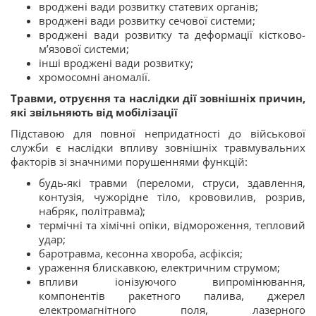
вроджені вади розвитку статевих органів;
вроджені вади розвитку сечової системи;
вроджені вади розвитку та деформації кістково-
м’язової системи;
інші вроджені вади розвитку;
хромосомні аномалії.
Травми, отруєння та наслідки дії зовнішніх причин,
які звільняють від мобілізації
Підставою для повної непридатності до військової
служби є наслідки впливу зовнішніх травмувальних
факторів зі значними порушеннями функцій:
будь-які травми (переломи, струси, здавлення,
контузія, чужорідне тіло, крововилив, розрив,
набряк, політравма);
термічні та хімічні опіки, відмороження, тепловий
удар;
баротравма, кесонна хвороба, асфіксія;
ураження блискавкою, електричним струмом;
впливи іонізуючого випромінювання,
компонентів ракетного палива, джерел
електромагнітного поля, лазерного