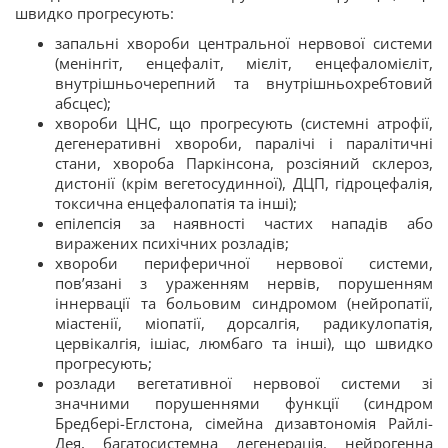
швидко прогресують:
запальні хвороби центральної нервової системи
(менінгіт, енцефаліт, мієліт, енцефаломієліт,
внутрішньочерепний та внутрішньохребтовий
абсцес);
хвороби ЦНС, що прогресують (системні атрофії,
дегенеративні хвороби, паралічі і паралітичні
стани, хвороба Паркінсона, розсіяний склероз,
дистонії (крім вегетосудинної), ДЦП, гідроцефалія,
токсична енцефалопатія та інші);
епілепсія за наявності частих нападів або
виражених психічних розладів;
хвороби периферичної нервової системи,
пов’язані з ураженням нервів, порушенням
іннервації та больовим синдромом (нейропатії,
міастенії, міопатії, дорсалгія, радикулопатія,
цервікалгія, ішіас, люмбаго та інші), що швидко
прогресують;
розлади вегетативної нервової системи зі
значними порушеннями функції (синдром
Бредбері-Еглстона, сімейна дизавтономія Райлі-
Дея, багатосистемна дегенерація, нейрогенна