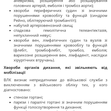
аневризма, розширення або розшарування
головних артерій, емболія і тромбоз аорти);
хвороби периферичних судин зі значними
порушеннями кровообігу та функцій (синдром
Рейно, облітеруючий тромбангіїт);
набутий артеріовенозний свищ;
спадкова гемолітична телеангіектазія,
непухлинний невус;
хвороби вен, лімфатичних судин та вузлів зі
значними порушеннями кровообігу та функцій
(флебіт, тромбофлебіт, тромбоз, емболія;
варикозне розширення вен, лімфаденіт, наслідки
хірургічних втручань).
Хвороби органів дихання, які звільняють від
мобілізації
ВЛК визнає непридатними до військової служби з
виключенням з військового обліку тих, у кого
діагностовано:
стенози гортані;
парези і паралічі гортані зі значним порушенням
функції голосоутворення та дихання;