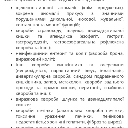
щелепно-лицьові аномалії (крім вроджених),
зокрема аномалії прикусу зі значними
порушеннями дихальної, нюхової, жувальної,
ковтальної та мовної функцій;
хвороби стравоходу, шлунка, дванадцятипалої
кишки та апендикса (езофагіт, гастрит,
гастродуоденіт, гастроезофагеальна рефлюксна
хвороба та інші);
неінфекційний ентерит та коліт (хвороба Крона,
виразковий коліт);
інші хвороби кишківника та очеревини
(непрохідність, паралітичний ілеус, інвагінація,
дивертикулярна хвороба, синдром подразненого
кишківника, запор, мегаколон, хвороби заднього
проходу та прямої кишки, перитоніт, спайкова
хвороба та інші);
виразкова хвороба шлунка та дванадцятипалої
кишки;
хвороби печінки (алкогольна хвороба печінки,
токсичне ураження печінки, печінкова
недостатність; хронічні гепатити, фіброз та цироз);
хвороби жовчного міхура, жовчовивідних шляхів