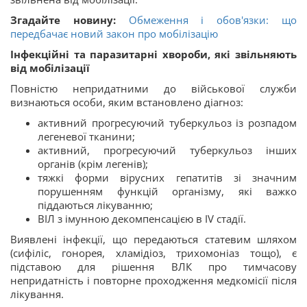
Згадайте новину:
Обмеження і обов'язки: що
передбачає новий закон про мобілізацію
Інфекційні та паразитарні хвороби, які звільняють
від мобілізації
Повністю непридатними до військової служби
визнаються особи, яким встановлено діагноз:
активний прогресуючий туберкульоз із розпадом
легеневої тканини;
активний, прогресуючий туберкульоз інших
органів (крім легенів);
тяжкі форми вірусних гепатитів зі значним
порушенням функцій організму, які важко
піддаються лікуванню;
ВІЛ з імунною декомпенсацією в ІV стадії.
Виявлені інфекції, що передаються статевим шляхом
(сифіліс, гонорея, хламідіоз, трихомоніаз тощо), є
підставою для рішення ВЛК про тимчасову
непридатність і повторне проходження медкомісії після
лікування.