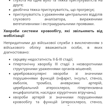
глухота на одне вухо та тяжка приглухуватість на
друге;
двобічна тяжка приглухуватість, що прогресує;
приглухуватість з ураженням центральних відділів
слухового аналізатора, вираженими
вегетативними і екстраауральними проявами.
Хвороби системи кровообігу, які звільняють від
мобілізації
Непридатними до військової служби з виключенням з
військового обліку вважаються особи, в яких
діагностовано:
серцеву недостатність II-Б-III стадії;
гіпертонічну хворобу III стадії з незворотними
структурними ураженнями органів-мішеней;
цереброваскулярні хвороби зі значними
порушеннями функцій (інфаркт, інсульт, стеноз,
емболія, тромбоз, аневризми артерій,
церебральний атеросклероз, гіпертензивна
енцефалопатія, наслідки хірургічних втручань);
хвороби артерій зі значними порушеннями
кровообігу та функцій (атеросклероз, стеноз,