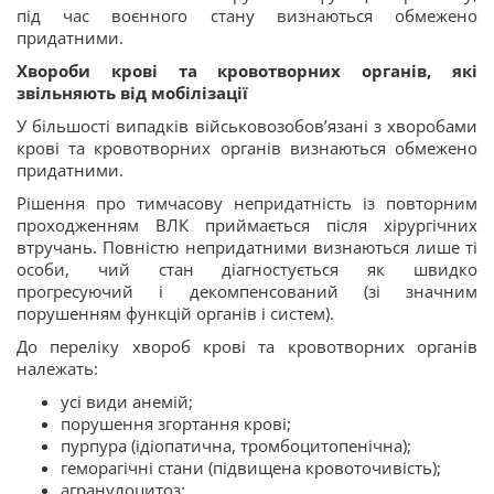
під час воєнного стану визнаються обмежено
придатними.
Хвороби крові та кровотворних органів, які
звільняють від мобілізації
У більшості випадків військовозобов’язані з хворобами
крові та кровотворних органів визнаються обмежено
придатними.
Рішення про тимчасову непридатність із повторним
проходженням ВЛК приймається після хірургічних
втручань. Повністю непридатними визнаються лише ті
особи, чий стан діагностується як швидко
прогресуючий і декомпенсований (зі значним
порушенням функцій органів і систем).
До переліку хвороб крові та кровотворних органів
належать:
усі види анемій;
порушення згортання крові;
пурпура (ідіопатична, тромбоцитопенічна);
геморагічні стани (підвищена кровоточивість);
агранулоцитоз;