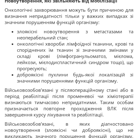
Новоутворення, які звільняють від мобілізації
Онкологічні захворювання можуть бути причиною для
визнання непридатності тільки у важких випадках зі
значним порушенням функцій організму:
злоякісні новоутворення з метастазами та
неоперабельний стан;
онкологічні хвороби лімфоїдної тканини, крові та
споріднених їм тканин зі значними змінами у
складі крові (лімфогранульоматоз, мієлома,
лейкози, мієлодиспластичний синдром тощо), що
прогресують;
доброякісні пухлини будь-якої локалізацій зі
значними порушеннями функцій організму.
Військовозобов’язані у післяопераційному стані або в
період реабілітації після променевої чи хіміотерапії
визнаються тимчасово непридатними. Таким особам
призначається повторне проходження ВЛК після
завершення курсу лікування та реабілітації.
Військовозобов’язані, в яких діагностовано
новоутворення (злоякісні чи доброякісні), що не
викликають значного порушення функцій організму,