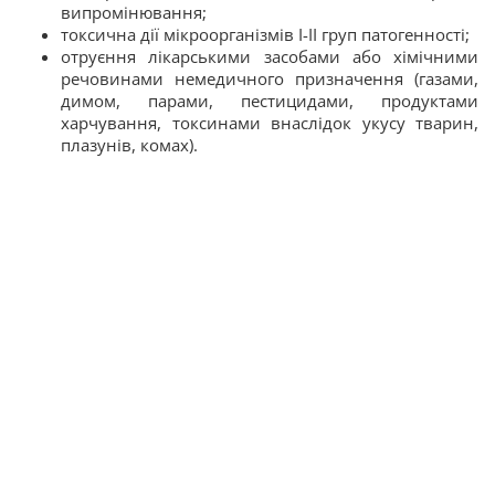
випромінювання;
токсична дії мікроорганізмів I-II груп патогенності;
отруєння лікарськими засобами або хімічними
речовинами немедичного призначення (газами,
димом, парами, пестицидами, продуктами
харчування, токсинами внаслідок укусу тварин,
плазунів, комах).