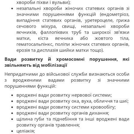
хвороби піхви і вульви);
незапальні хвороби жіночих статевих органів зі
значними порушеннями функцій (ендометріоз,
випадіння статевих органів, уретероцеле, грижа
сечового міхура, свищі, незапальні хвороби
яєчників, фаллопієвих труб та широкої зв’язки
матки, кіста яєчника або жовтого тіла,
гематосальпінкс, поліпи жіночих статевих органів,
ерозія та дисплазія шийки матки тощо).
Вади розвитку й хромосомні порушення, які
звільняють від мобілізації
Непридатними до військової служби визнаються особи
з вродженими вадами розвитку зі значними
порушеннями функцій:
вроджені вади розвитку нервової системи;
вроджені вади розвитку ока, вуха, обличчя та шиї;
вроджені вади розвитку системи кровообігу;
вроджені вади розвитку органів дихання;
щілина губи та піднебіння та інші вроджені вади
розвитку органів травлення;
целіакія;