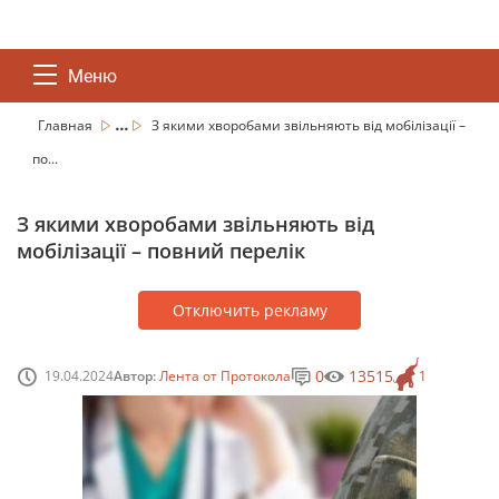
Меню
...
Главная
З якими хворобами звільняють від мобілізації –
по...
З якими хворобами звільняють від
мобілізації – повний перелік
Отключить рекламу
0
13515
19.04.2024
Автор:
Лента от Протокола
1