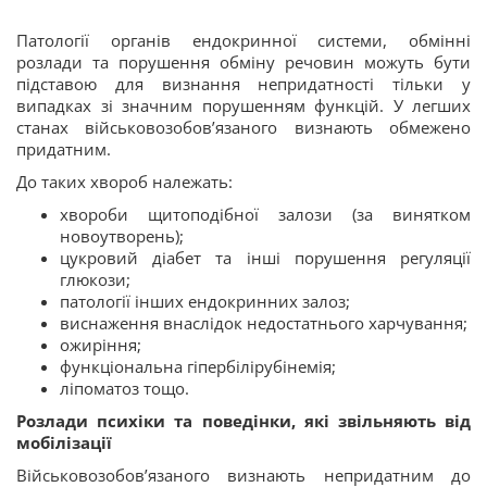
Патології органів ендокринної системи, обмінні
розлади та порушення обміну речовин можуть бути
підставою для визнання непридатності тільки у
випадках зі значним порушенням функцій. У легших
станах військовозобов’язаного визнають обмежено
придатним.
До таких хвороб належать:
хвороби щитоподібної залози (за винятком
новоутворень);
цукровий діабет та інші порушення регуляції
глюкози;
патології інших ендокринних залоз;
виснаження внаслідок недостатнього харчування;
ожиріння;
функціональна гіпербілірубінемія;
ліпоматоз тощо.
Розлади психіки та поведінки, які звільняють від
мобілізації
Військовозобов’язаного визнають непридатним до