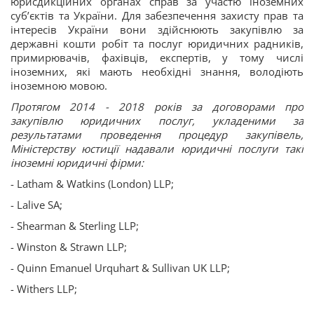
юрисдикційних органах справ за участю іноземних
суб’єктів та України. Для забезпечення захисту прав та
інтересів України вони здійснюють закупівлю за
державні кошти робіт та послуг юридичних радників,
примирювачів, фахівців, експертів, у тому числі
іноземних, які мають необхідні знання, володіють
іноземною мовою.
Протягом 2014 - 2018 років за договорами про
закупівлю юридичних послуг, укладеними за
результатами проведення процедур закупівель,
Міністерству юстиції надавали юридичні послуги такі
іноземні юридичні фірми:
- Latham & Watkins (London) LLP;
- Lalive SA;
- Shearman & Sterling LLP;
- Winston & Strawn LLP;
- Quinn Emanuel Urquhart & Sullivan UK LLP;
- Withers LLP;