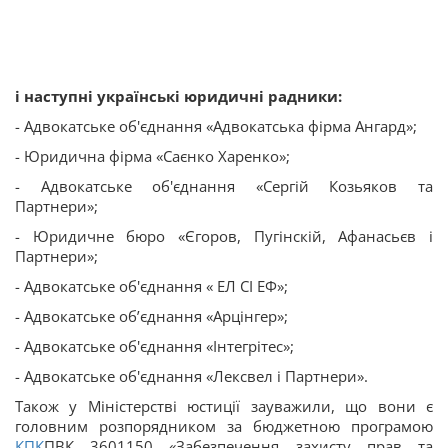
і наступні українські юридичні радники:
- Адвокатське об'єднання «Адвокатська фірма Ангард»;
- Юридична фірма «Саєнко Харенко»;
- Адвокатське об'єднання «Сергій Козьяков та
Партнери»;
- Юридичне бюро «Єгоров, Пугінскій, Афанасьєв і
Партнери»;
- Адвокатське об'єднання « ЕЛ СІ ЕФ»;
- Адвокатське об’єднання «Арцінгер»;
- Адвокатське об'єднання «Інтегрітес»;
- Адвокатське об'єднання «Лексвел і Партнери».
Також у Міністерстві юстиції зауважили, що вони є
головним розпорядником за бюджетною програмою
КПК
ПВК 3601150 «Забезпечення захисту прав та