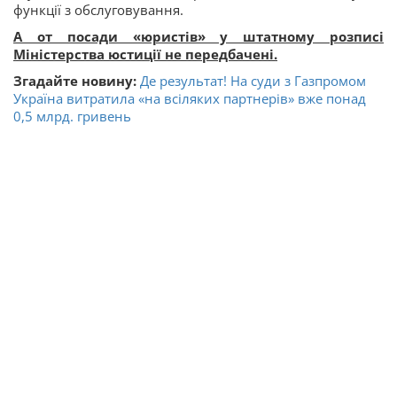
функції з обслуговування.
А от посади «юристів» у штатному розписі
Міністерства юстиції не передбачені.
Згадайте новину:
Де результат! На суди з Газпромом
Україна витратила «на всіляких партнерів» вже понад
0,5 млрд. гривень