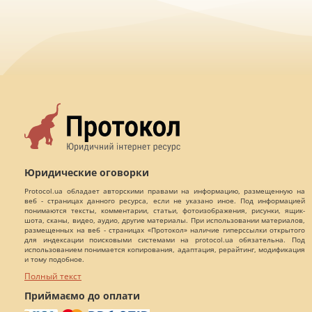
Юридические оговорки
Protocol.ua обладает авторскими правами на информацию, размещенную на
веб - страницах данного ресурса, если не указано иное. Под информацией
понимаются тексты, комментарии, статьи, фотоизображения, рисунки, ящик-
шота, сканы, видео, аудио, другие материалы. При использовании материалов,
размещенных на веб - страницах «Протокол» наличие гиперссылки открытого
для индексации поисковыми системами на protocol.ua обязательна. Под
использованием понимается копирования, адаптация, рерайтинг, модификация
и тому подобное.
Полный текст
Приймаємо до оплати