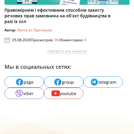
Правомірним і ефективним способом захисту
речових прав замовника на об’єкт будівництва в
разі їх осп
Автор:
Лента от Протокола
05.08.2026
Просмотров:
384
Коментарии:
0
Смотреть все новости
Мы в социальных сетях:
page
group
telegram
viber
youtube