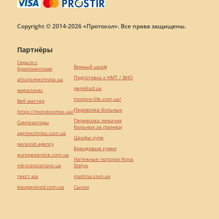
Copyright © 2014-2026 «Протокол». Все права защищены.
Партнёры
Серьги с
Винный шкаф
бриллиантами
Подготовка к НМТ / ВНО
alliancetechnika.ua
pereklad.ua
миралинкс
hospice-life.com.ua/
Веб мастер
Перевозка больных
https://motokosmos.ua/
Перевозка лежачих
Синтезаторы
больных за границу
agrotechnika.com.ua
Шкафы купе
perevod.agency
Брендовые сумки
europeservice.com.ua
Натяжные потолки Nova
mk-translations.ua
Stelya
текст юа
maltina.com.ua
kievperevod.com.ua
Cылки