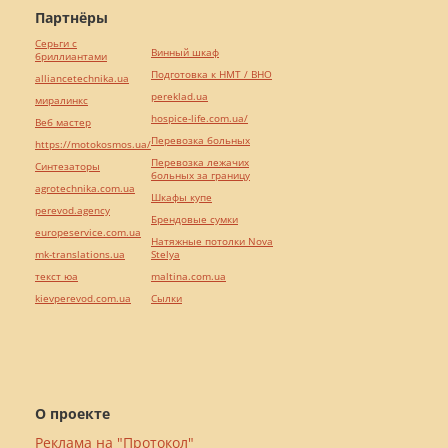
Партнёры
Серьги с
Винный шкаф
бриллиантами
Подготовка к НМТ / ВНО
alliancetechnika.ua
pereklad.ua
миралинкс
hospice-life.com.ua/
Веб мастер
Перевозка больных
https://motokosmos.ua/
Перевозка лежачих
Синтезаторы
больных за границу
agrotechnika.com.ua
Шкафы купе
perevod.agency
Брендовые сумки
europeservice.com.ua
Натяжные потолки Nova
mk-translations.ua
Stelya
текст юа
maltina.com.ua
kievperevod.com.ua
Cылки
О проекте
Реклама на "Протокол"