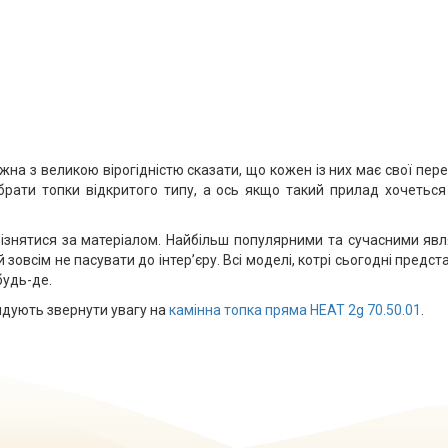
на з великою вірогідністю сказати, що кожен із них має свої пере
ати топки відкритого типу, а ось якщо такий прилад хочеться 
ізнятися за матеріалом. Найбільш популярними та сучасними явля
 зовсім не пасувати до інтер’єру. Всі моделі, котрі сьогодні пре
будь-де.
ндують звернути увагу на
камінна топка пряма HEAT 2g 70.50.01
.