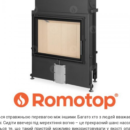
ься справжньою перевагою між іншими. Багато хто з людей вважає
і. Сидіти ввечері під мерехтіння вогню – це прекрасний шанс на
ься те, що такий пристрій можливо використовувати у якості о