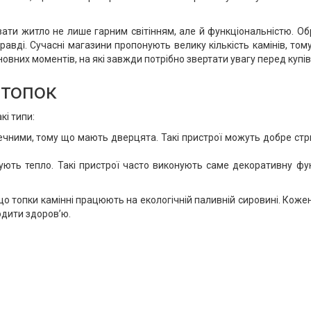
ати житло не лише гарним світінням, але й функціональністю. Об
равді. Сучасні магазини пропонують велику кількість камінів, то
овних моментів, на які завжди потрібно звертати увагу перед купів
 топок
кі типи:
чними, тому що мають дверцята. Такі пристрої можуть добре стри
мують тепло. Такі пристрої часто виконують саме декоративну фу
о топки камінні працюють на екологічній паливній сировині. Коже
кодити здоров’ю.