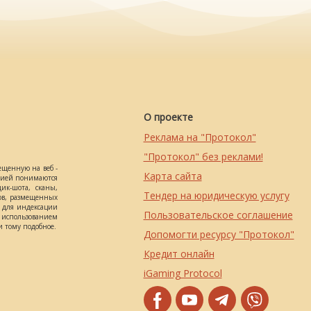
О проекте
Реклама на "Протокол"
"Протокол" без реклами!
ещенную на веб -
Карта сайта
ацией понимаются
ик-шота, сканы,
Тендер на юридическую услугу
ов, размещенных
о для индексации
Пользовательское соглашение
использованием
 тому подобное.
Допомогти ресурсу "Протокол"
Кредит онлайн
iGaming Protocol