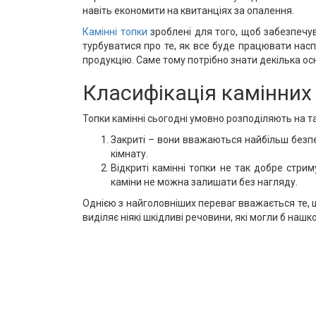
навіть економити на квитанціях за опалення.
Камінні топки
зроблені для того, щоб забезпечув
турбуватися про те, як все буде працювати насп
продукцію. Саме тому потрібно знати декілька осн
Класифікація камінних
Топки камінні сьогодні умовно розподіляють на та
Закриті – вони вважаються найбільш безпе
кімнату.
Відкриті камінні топки не так добре стри
каміни не можна залишати без нагляду.
Однією з найголовніших переваг вважається те, щ
виділяє ніякі шкідливі речовини, які могли б наш