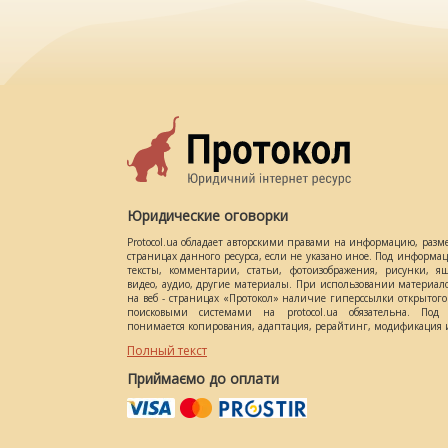
Юридические оговорки
Protocol.ua обладает авторскими правами на информацию, разм
страницах данного ресурса, если не указано иное. Под информ
тексты, комментарии, статьи, фотоизображения, рисунки, ящ
видео, аудио, другие материалы. При использовании материал
на веб - страницах «Протокол» наличие гиперссылки открытог
поисковыми системами на protocol.ua обязательна. Под 
понимается копирования, адаптация, рерайтинг, модификация и
Полный текст
Приймаємо до оплати