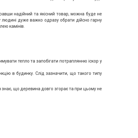
равши надійний та якісний товар, можна буде не
му людині дуже важко одразу обрати дійсно гарну
лею камінів.
мувати тепло та запобігати потраплянню іскор у
нкцію в будинку. Слід зазначити, що такого типу
н знає, що деревина довго згорає та при цьому не