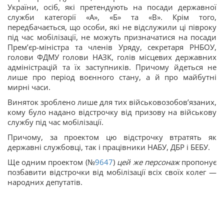
України, осіб, які претендують на посади державної
служби категорії «А», «Б» та «В». Крім того,
передбачається, що особи, які не відслужили ці півроку
під час мобілізації, не можуть призначатися на посади
Прем’єр-міністра та членів Уряду, секретаря РНБОУ,
голови ФДМУ голови НАЗК, голів місцевих державних
адміністрацій та їх заступників. Причому йдеться не
лише про період воєнного стану, а й про майбутні
мирні часи.
Виняток зроблено лише для тих військовозобов’язаних,
кому було надано відстрочку від призову на військову
службу під час мобілізації.
Причому, за проектом цю відстрочку втратять як
державні службовці, так і працівники НАБУ, ДБР і БЕБУ.
Ще одним проектом (№
9647
)
цей же персонаж
пропонує
позбавити відстрочки від мобілізації всіх своїх колег —
народних депутатів.