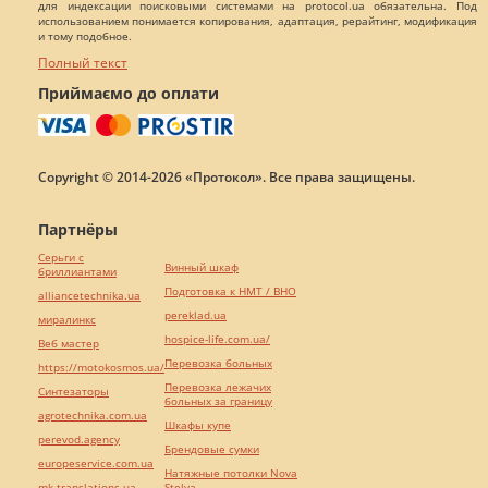
для индексации поисковыми системами на protocol.ua обязательна. Под
использованием понимается копирования, адаптация, рерайтинг, модификация
и тому подобное.
Полный текст
Приймаємо до оплати
Copyright © 2014-2026 «Протокол». Все права защищены.
Партнёры
Серьги с
Винный шкаф
бриллиантами
Подготовка к НМТ / ВНО
alliancetechnika.ua
pereklad.ua
миралинкс
hospice-life.com.ua/
Веб мастер
Перевозка больных
https://motokosmos.ua/
Перевозка лежачих
Синтезаторы
больных за границу
agrotechnika.com.ua
Шкафы купе
perevod.agency
Брендовые сумки
europeservice.com.ua
Натяжные потолки Nova
mk-translations.ua
Stelya