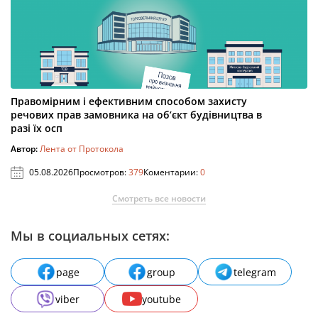
Правомірним і ефективним способом захисту
речових прав замовника на об’єкт будівництва в
разі їх осп
Автор:
Лента от Протокола
05.08.2026
Просмотров:
379
Коментарии:
0
Смотреть все новости
Мы в социальных сетях:
page
group
telegram
viber
youtube