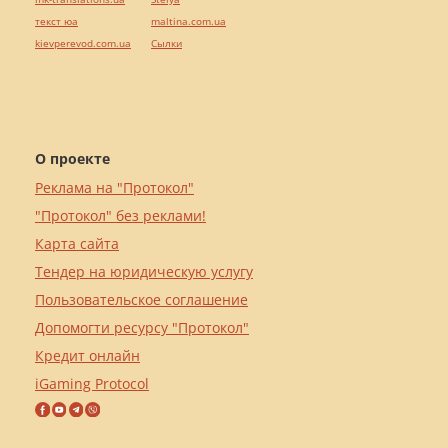
текст юа
maltina.com.ua
kievperevod.com.ua
Cылки
О проекте
Реклама на "Протокол"
"Протокол" без реклами!
Карта сайта
Тендер на юридическую услугу
Пользовательское соглашение
Допомогти ресурсу "Протокол"
Кредит онлайн
iGaming Protocol