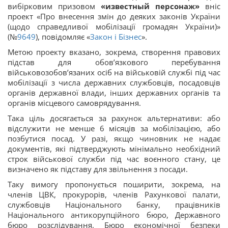
вибірковим призовом
«
известный персонаж
»
вніс
проект «Про внесення змін до деяких законів України
(щодо справедливої мобілізації громадян України)»
(№
9649
), повідомляє «
Закон і Бізнес
».
Метою проекту вказано, зокрема, створення правових
підстав для обов’язкового перебування
військовозобов’язаних осіб на військовій службі під час
мобілізації з числа державних службовців, посадовців
органів державної влади, інших державних органів та
органів місцевого самоврядування.
Така ціль досягається за рахунок альтернативи: або
відслужити не менше 6 місяців за мобілізацією, або
позбутися посад. У разі, якщо чиновник не надає
документів, які підтверджують мінімально необхідний
строк військової служби під час воєнного стану, це
визначено як підставу для звільнення з посади.
Таку вимогу пропонується поширити, зокрема, на
членів ЦВК, прокурорів, членів Рахункової палати,
службовців Національного банку, працівників
Національного антикорупційного бюро, Державного
бюро розслідування, Бюро економічної безпеки