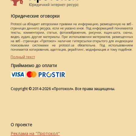
Юридические оговорки
Protocol.ua обладает авторскими правами на информацию, размещенную на веб -
страницах данного ресурса, если не указано иное. Под информацией понимаются
тексты, комментарии, статьи, фотоизображения, рисунки, ящик-шота, сканы,
видео, аудио, другие материалы. При использовании материалов, размещенных
на веб - страницах «Протокол» наличие гиперссылки открытого для индексации
поисковыми системами на protocol.ua обязательна. Под использованием
понимается копирования, адаптация, рерайтинг, модификация и тому подобное.
Полный текст
Приймаємо до оплати
Copyright © 2014-2026 «Протокол». Все права защищены.
О проекте
Реклама на "Протокол"