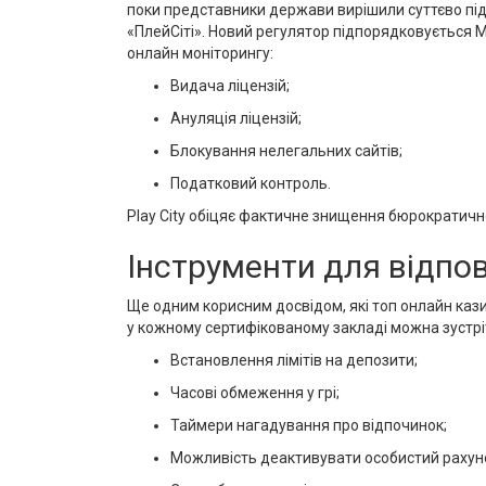
поки представники держави вирішили суттєво під
«ПлейСіті». Новий регулятор підпорядковується М
онлайн моніторингу:
Видача ліцензій;
Ануляція ліцензій;
Блокування нелегальних сайтів;
Податковий контроль.
Play City обіцяє фактичне знищення бюрократичної
Інструменти для відпов
Ще одним корисним досвідом, які топ онлайн каз
у кожному сертифікованому закладі можна зустріти 
Встановлення лімітів на депозити;
Часові обмеження у грі;
Таймери нагадування про відпочинок;
Можливість деактивувати особистий рахун