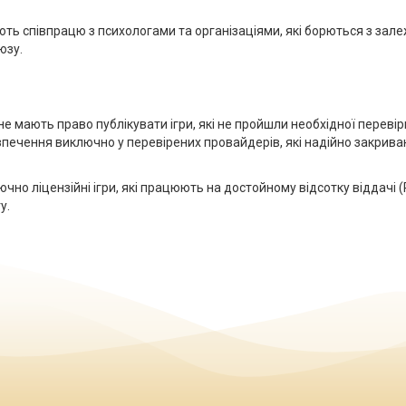
ть співпрацю з психологами та організаціями, які борються з зале
юзу.
не мають право публікувати ігри, які не пройшли необхідної переві
зпечення виключно у перевірених провайдерів, які надійно закрива
но ліцензійні ігри, які працюють на достойному відсотку віддачі (
у.