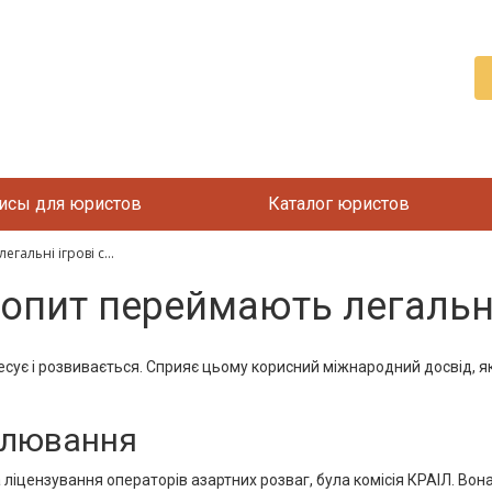
исы для юристов
Каталог юристов
альні ігрові с...
опит переймають легальні 
есує і розвивається. Сприяє цьому корисний міжнародний досвід, я
улювання
ліцензування операторів азартних розваг, була комісія КРАІЛ. Вон