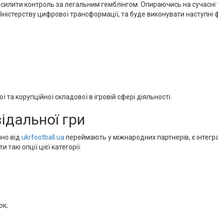
силити контроль за легальним гемблінгом. Опираючись на сучасні 
іністерству цифрової трансформації, та буде виконувати наступні
 та корупційної складової в ігровій сфері діяльності.
ідальної гри
ино від
ukrfootball.ua
переймають у міжнародних партнерів, є інтегра
такі опції цієї категорії:
ок;