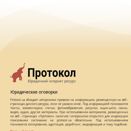
Юридические оговорки
Protocol.ua обладает авторскими правами на информацию, размещенную на веб -
страницах данного ресурса, если не указано иное. Под информацией понимаются
тексты, комментарии, статьи, фотоизображения, рисунки, ящик-шота, сканы,
видео, аудио, другие материалы. При использовании материалов, размещенных
на веб - страницах «Протокол» наличие гиперссылки открытого для индексации
поисковыми системами на protocol.ua обязательна. Под использованием
понимается копирования, адаптация, рерайтинг, модификация и тому подобное.