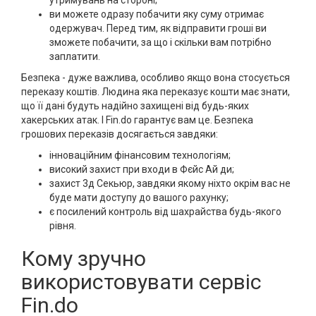
утримувань на стороні;
ви можете одразу побачити яку суму отримає
одержувач. Перед тим, як відправити гроші ви
зможете побачити, за що і скільки вам потрібно
заплатити.
Безпека - дуже важлива, особливо якщо вона стосується
переказу коштів. Людина яка переказує кошти має знати,
що її дані будуть надійно захищені від будь-яких
хакерських атак. І Fin.do гарантує вам це. Безпека
грошових переказів досягається завдяки:
інноваційним фінансовим технологіям;
високий захист при входи в Фєйс Ай ди;
захист 3д Секьюр, завдяки якому ніхто окрім вас не
буде мати доступу до вашого рахунку;
є посилений контроль від шахрайства будь-якого
рівня.
Кому зручно
використовувати сервіс
Fin.do