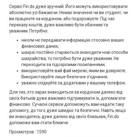
Сервіс Fin.do дуже зручний. Його можуть використовувати
абсолютно усі бажаючи. Немає значення чи ви студент, чи
ви працюєте за кордоном, або подорожуєте. Під час
переказу коштів, дуже важливо бути обачним та
уважним. Потрібно:
ніколи не передавати інформацію стосовно ваших
фінансових даних;
шахраї постійно стараються знаходити нові способи
шахрайства, то потрібно бути дуже уважним. Не
переходити за підозрілими посиланнями;
використовуйте вай фай мережі, яким ви довіряєте.
Використовуйте лише безпечне з'єднання;
уважно слідкуйте за додатками у вашому телефоні.
Для тих, хто зараз знаходиться за кордоном далеко від
своїх батьків дуже важливо підтримувати їх, допомагати
фінансово. Сучасні сервіси допоможуть вам надати таку
допомогу, до того дуже швидко та безпечно. Навіть якщо
ви знаходитесь дуже далеко від своїх близьких, Fin.do
допоможе вам стати ближче.
Просмотров :
1590