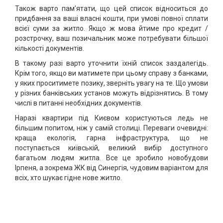
Також варто пам’ятати, що цей список відноситься до
придбання за ваші власні кошти, при умові повної сплати
всієї суми за житло. Якщо ж мова йтиме про кредит /
розстрочку, ваш позичальник може потребувати більшої
кількості документів.
В такому разі варто уточнити їхній список заздалегідь.
Крім того, якщо ви матимете при цьому справу з банками,
у яких проситимете позику, зверніть увагу на те. Що умови
у різних банківських установ можуть відрізнятись. В тому
числі в питанні необхідних документів.
Наразі квартири під Києвом користуються ледь не
більшим попитом, ніж у самій столиці. Переваги очевидні:
краща екологія, гарна інфраструктура, що не
поступається київській, великий вибір доступного
багатьом людям житла. Все це зробило новобудови
Ірпеня, а зокрема ЖК від Синергія, чудовим варіантом для
всіх, хто шукає гідне нове житло.