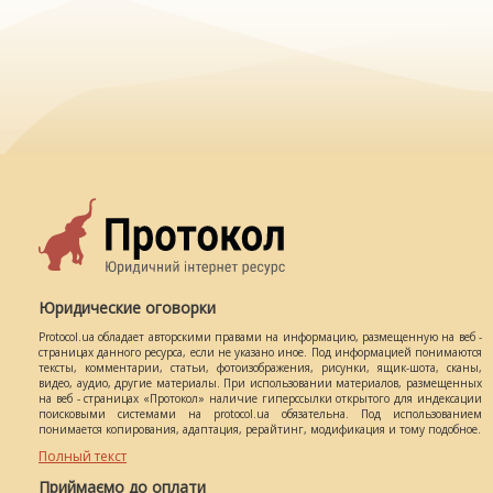
Юридические оговорки
Protocol.ua обладает авторскими правами на информацию, размещенную на веб -
страницах данного ресурса, если не указано иное. Под информацией понимаются
тексты, комментарии, статьи, фотоизображения, рисунки, ящик-шота, сканы,
видео, аудио, другие материалы. При использовании материалов, размещенных
на веб - страницах «Протокол» наличие гиперссылки открытого для индексации
поисковыми системами на protocol.ua обязательна. Под использованием
понимается копирования, адаптация, рерайтинг, модификация и тому подобное.
Полный текст
Приймаємо до оплати