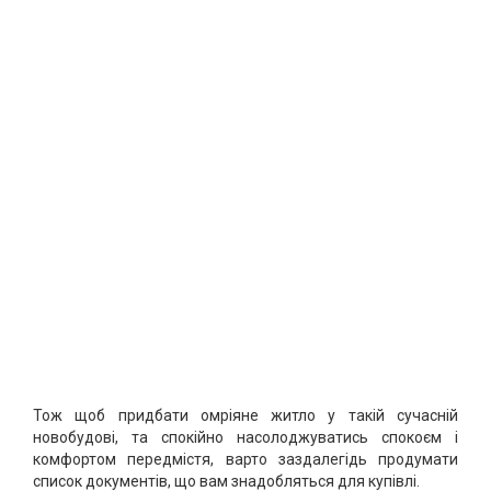
Тож щоб придбати омріяне житло у такій сучасній
новобудові, та спокійно насолоджуватись спокоєм і
комфортом передмістя, варто заздалегідь продумати
список документів, що вам знадобляться для купівлі.