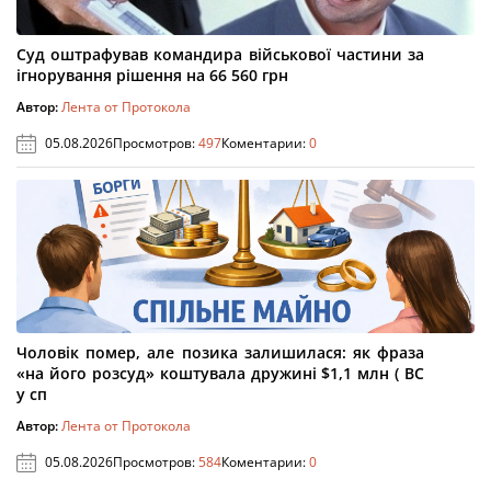
Суд оштрафував командира військової частини за
ігнорування рішення на 66 560 грн
Автор:
Лента от Протокола
05.08.2026
Просмотров:
497
Коментарии:
0
Чоловік помер, але позика залишилася: як фраза
«на його розсуд» коштувала дружині $1,1 млн ( ВС
у сп
Автор:
Лента от Протокола
05.08.2026
Просмотров:
584
Коментарии:
0