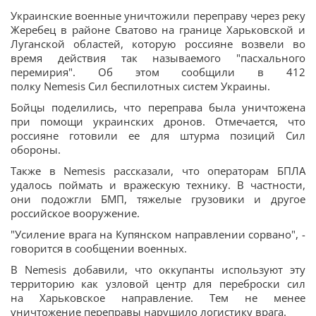
Украинские военные уничтожили переправу через реку
Жеребец в районе Сватово на границе Харьковской и
Луганской областей, которую россияне возвели во
время действия так называемого "пасхального
перемирия". Об этом сообщили в 412
полку Nemesis Сил беспилотных систем Украины.
Бойцы поделились, что переправа была уничтожена
при помощи украинских дронов. Отмечается, что
россияне готовили ее для штурма позиций Сил
обороны.
Также в Nemesis рассказали, что операторам БПЛА
удалось поймать и вражескую технику. В частности,
они подожгли БМП, тяжелые грузовики и другое
российское вооружение.
"Усиление врага на Купянском направлении сорвано", -
говорится в сообщении военных.
В Nemesis добавили, что оккупанты используют эту
территорию как узловой центр для переброски сил
на Харьковское направление. Тем не менее
уничтожение переправы нарушило логистику врага.