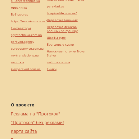
alliancetechnika.ua
pereklad.ua
миралинкс
hospice-life.com.ua/
Веб мастер
Перевозка больных
https://motokosmos.ua/
Перевозка лежачих
Синтезаторы
больных за границу
agrotechnika.com.ua
Шкафы купе
perevod.agency
Брендовые сумки
europeservice.com.ua
Натяжные потолки Nova
mk-translations.ua
Stelya
текст юа
maltina.com.ua
kievperevod.com.ua
Cылки
О проекте
Реклама на "Протокол"
"Протокол" без реклами!
Карта сайта