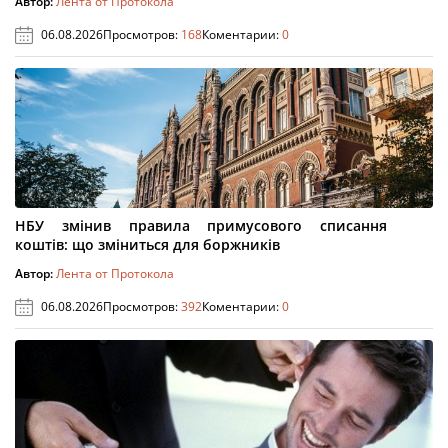
Автор:
Лента от Протокола
06.08.2026
Просмотров:
168
Коментарии:
0
НБУ змінив правила примусового списання
коштів: що зміниться для боржників
Автор:
Лента от Протокола
06.08.2026
Просмотров:
392
Коментарии:
0