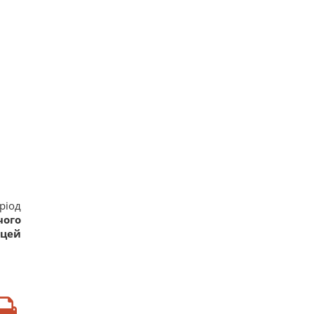
ріод
чого
 цей