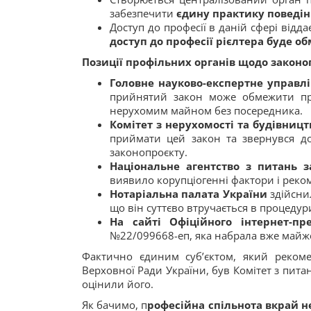
забезпечити
єдину практику поведінк
Доступ до професії в даній сфері відд
доступ до професії рієлтера буде 
Позиції профільних органів щодо законо
Головне науково-експертне управл
прийнятий закон може обмежити пра
нерухомим майном без посередника.
Комітет з нерухомості та будівницт
приймати цей закон та звернувся д
законопроєкту.
Національне агентство з питань з
виявило корупціогенні фактори і реко
Нотаріальна палата України
здійсни
що він суттєво втручається в процедур
На сайті Офіційного інтернет-пр
№22/099668-еп, яка набрала вже майже 
Фактично єдиним суб’єктом, який реком
Верховної Ради України, був Комітет з пита
оцінили його.
Як бачимо, п
рофесійна спільнота вкрай 