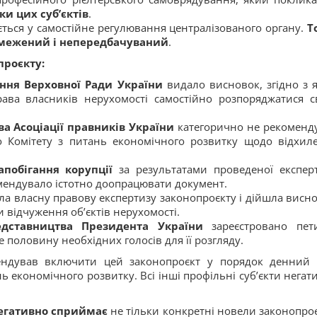
и цих суб’єктів
.
ається у самостійне регулювання централізованого органу.
Т
обмежений і непередбачуваний
.
проєкту:
іння Верховної Ради України
видало висновок, згідно з 
ва власників нерухомості самостійно розпоряджатися с
ва Асоціації правників України
категорично не рекоменд
о Комітету з питань економічного розвитку щодо відхил
апобігання корупції
за результатами проведеної експер
мендувало істотно доопрацювати документ.
ла власну правову експертизу законопроєкту і дійшла висно
и відчуження об’єктів нерухомості.
едставництва Президента України
зареєстровано пет
половину необхідних голосів для її розгляду.
ендував включити цей законопроєкт у порядок денний с
нь економічного розвитку. Всі інші профільні суб’єкти негат
негативно сприймає
не тільки конкретні новели законопроє