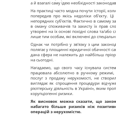
а й взагалі саму ідею необхідності законод
На практиці часто модна почути історії, ко
попередив про якісь недоліки об’єкту. Ці 
непорядних суб’єктів. Фактично в самому з
в оману споживачів та захисту їх прав слов
утворені на їх основі похідні слова та/аб
лише тим особам, які включені до спеціальн
Однак чи потрібно у зв’язку з цим законо
полягає у площинні юридичної обачності са
дана сфера не належить до найбільш пріор
на сьогодні.
Нагадаємо, що свого часу існувала систем
працювала абсолютно в ручному режимі, а
послуг з продажу нерухомості, не створил
виглядає як спрощення процедури відчуж
рієлтерську діяльність в Україні», яким пр
корупціогенні ризики.
Як висновок можна сказати, що законо
набагато більше ризиків ніж позитив
операцій з нерухомістю.