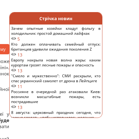
Стрічка новин
Зачем опытные хозяйки кладут фольгу в
холодильник: простой домашний лайфхак
5
Кто должен оплачивать семейный отпуск:
аму
британцев удивили ожидания поколения Z
13
Европу накрыла новая волна жары: каким
може
курортам грозят лесные пожары и опасность
ні».
13
инок
"Смело и мужественно": СМИ раскрыли, кто
спас украинский самолет от дрона в Лейпциге
11
йної
Россияне в очередной раз атаковали Киев:
возникли масштабные пожары, есть
пострадавшие
13
8 августа: церковный праздник сегодня, что
еї у
нужно сделать, чтобы исполнилось желание
буде
23
вати
В июле Украина сбила 87% ударных дронов и
лишь 15% баллистических ракет, – отчет
аний
15