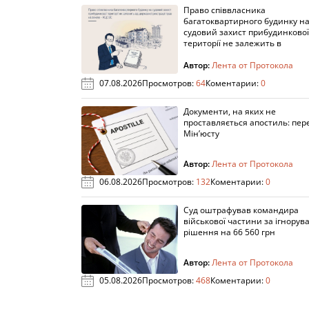
Право співвласника
багатоквартирного будинку н
судовий захист прибудинкової
території не залежить в
Автор:
Лента от Протокола
07.08.2026
Просмотров:
64
Коментарии:
0
Документи, на яких не
проставляється апостиль: пере
Мін’юсту
Автор:
Лента от Протокола
06.08.2026
Просмотров:
132
Коментарии:
0
Суд оштрафував командира
військової частини за ігнорув
рішення на 66 560 грн
Автор:
Лента от Протокола
05.08.2026
Просмотров:
468
Коментарии:
0