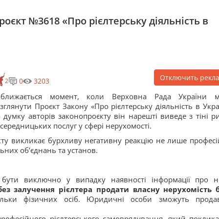
роєкт №3618 «Про рієлтерську діяльність в
Отключить рекл
0
3203
2
аближається момент, коли Верховна Рада України 
зглянути Проєкт Закону «Про рієлтерську діяльність в Украї
 думку авторів законопроєкту він нарешті виведе з тіні р
середницьких послуг у сфері нерухомості.
кту викликає бурхливу негативну реакцію не лише професі
льних об’єднань та установ.
 бути виключно у випадку наявності інформації про н
без залучення рієлтера продати власну нерухомість 
тільки фізичних осіб. Юридичні особи зможуть прода
професійного рієлтерського самоврядування, який поклик