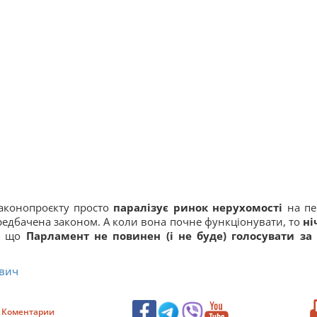
аконопроєкту просто
паралізує ринок нерухомості
на пе
редбачена законом. А коли вона почне функціонувати, то
ні
и, що
Парламент не повинен (і не буде) голосувати за
ович
Коментарии