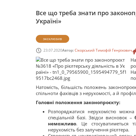
Все що треба знати про законоп
Україні»
эксклюзив
23.07.2020
Автор:
Сікорський Тимофій Генріхович
Н
ро
На
по
Натомість, більшість положень законопроє
спільноти фахівців з нерухомості, а й профі
Головні положення законопроєкту:
Розпоряджатися нерухомістю можна
спеціальній базі. Звідси висновок –
неможливо
. Це стосуватиметься 
нерухомість без залучення рієлтера.
Створюється централізований орган 