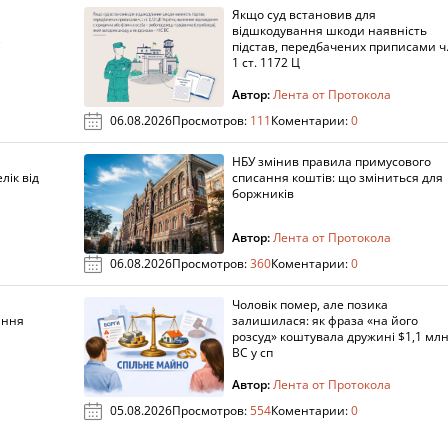
Якщо суд встановив для
а
відшкодування шкоди наявність
підстав, передбачених приписами ч
1 ст. 1172 Ц
Автор:
Лента от Протокола
06.08.2026
Просмотров:
111
Коментарии:
0
НБУ змінив правила примусового
лік від
списання коштів: що зміниться для
боржників
Автор:
Лента от Протокола
06.08.2026
Просмотров:
360
Коментарии:
0
Чоловік помер, але позика
ання
залишилася: як фраза «на його
розсуд» коштувала дружині $1,1 млн
ВС у сп
Автор:
Лента от Протокола
05.08.2026
Просмотров:
554
Коментарии:
0