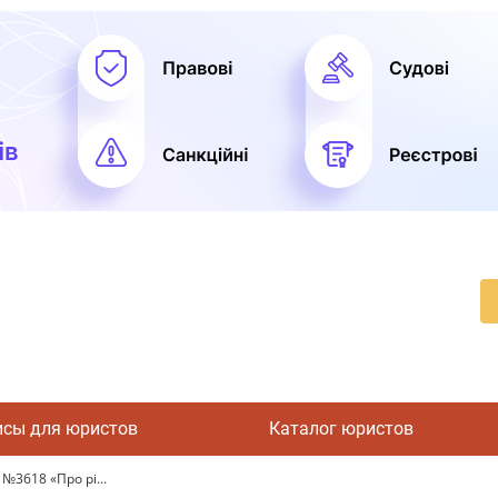
исы для юристов
Каталог юристов
№3618 «Про рі...