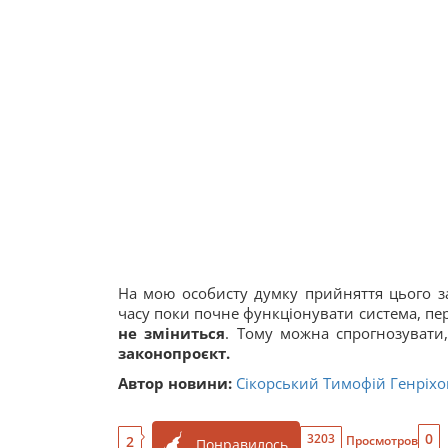
На мою особисту думку прийняття цього з
часу поки почне функціонувати система, пе
не зміниться
. Тому можна спрогнозуват
законопроєкт.
Автор новини:
Сікорський Тимофій Генріх
0
3203
2
Просмотров
Понравилось