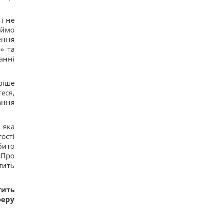
часть Грузии, – страны НАТО
17
і не
Суд продлил содержание под стражей
Коломойского, защита заявила о проблемах со
еймо
здоровьем
ення
15
» та
Киев будет значительно лучше подготовлен к
анні
зиме, но фактор обстрелов и возможностей
ПВО никто не отменял, - Пантелеев
13
ріше
Задержка до 10 часов: из-за обстрелов ряд
еся,
поездов курсирует с задержками
14
ання
Бюджетный выбор: назван главный
автомобильный бестселлер в Европе
16
 яка
Гороскоп на 8 августа: Львам - отдых, Козерогам
ості
- встреча с родными
бито
24
«Про
тить
тить
феру