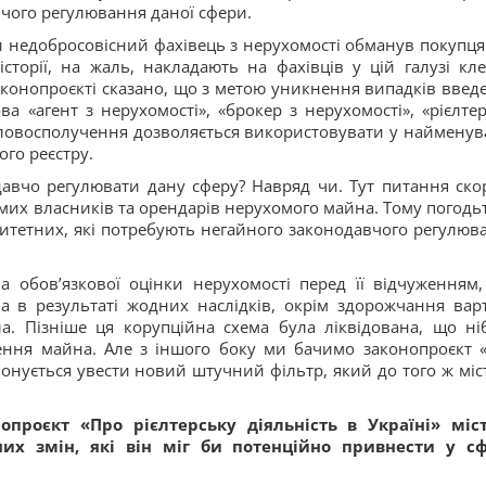
авчого регулювання даної сфери.
ли недобросовісний фахівець з нерухомості обманув покупця 
історії, на жаль, накладають на фахівців у цій галузі кл
аконопроєкті сказано, що з метою уникнення випадків введ
а «агент з нерухомості», «брокер з нерухомості», «рієлтер
о словосполучення дозволяється використовувати у найменув
ого реєстру.
давчо регулювати дану сферу? Навряд чи. Тут питання ско
мих власників та орендарів нерухомого майна. Тому погодьт
итетних, які потребують негайного законодавчого регулюв
а обов’язкової оцінки нерухомості перед її відчуженням,
 в результаті жодних наслідків, окрім здорожчання варт
а. Пізніше ця корупційна схема була ліквідована, що ні
ення майна. Але з іншого боку ми бачимо законопроєкт 
опонується увести новий штучний фільтр, який до того ж міс
проєкт «Про рієлтерську діяльність в Україні» міс
них змін, які він міг би потенційно привнести у с