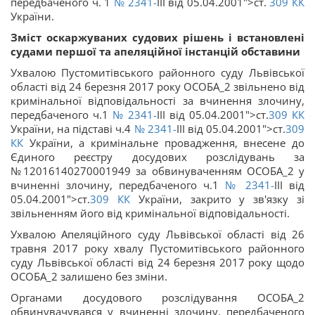
передбаченого ч. 1
№ 2341-
III від 05.04.2001">ст.
309
КК
України.
Зміст оскаржуваних судових рішень і встановлені
судами першої та апеляційної інстанцій обставини
Ухвалою Пустомитівського районного суду Львівської
області від 24 березня 2017 року ОСОБА_2 звільнено від
кримінальної відповідальності за вчинення злочину,
передбаченого ч.1
№ 2341-
III від 05.04.2001">ст.
309
КК
України, на підставі ч.4
№ 2341-
III від 05.04.2001">ст.
309
КК
України, а кримінальне провадження, внесене до
Єдиного реєстру досудових розслідувань за
№12016140270001949 за обвинуваченням ОСОБА_2 у
вчиненні злочину, передбаченого ч.1
№ 2341-
III від
05.04.2001">ст.
309
КК
України, закрито у зв'язку зі
звільненням його від кримінальної відповідальності.
Ухвалою Апеляційного суду Львівської області від 26
травня 2017 року хвалу Пустомитівського районного
суду Львівської області від 24 березня 2017 року щодо
ОСОБА_2 залишено без зміни.
Органами досудового розслідування ОСОБА_2
обвинувачувався у вчиненні злочину, передбаченого