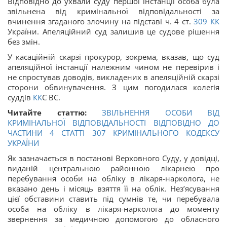
Відповідно до ухвали суду першої інстанції особа була
звільнена від кримінальної відповідальності за
вчинення згаданого злочину на підставі ч. 4 ст.
309
КК
України. Апеляційний суд залишив це судове рішення
без змін.
У касаційній скарзі прокурор, зокрема, вказав, що суд
апеляційної інстанції належним чином не перевірив і
не спростував доводів, викладених в апеляційній скарзі
сторони обвинувачення. З цим погодилася колегія
суддів
КК
С ВС.
Читайте статтю:
ЗВІЛЬНЕННЯ ОСОБИ ВІД
КРИМІНАЛЬНОЇ ВІДПОВІДАЛЬНОСТІ ВІДПОВІДНО ДО
ЧАСТИНИ 4 СТАТТІ 307 КРИМІНАЛЬНОГО КОДЕКСУ
УКРАЇНИ
Як зазначається в постанові Верховного Суду, у довідці,
виданій центральною районною лікарнею про
перебування особи на обліку в лікаря-нарколога, не
вказано день і місяць взяття її на облік. Незʼясування
цієї обставини ставить під сумнів те, чи перебувала
особа на обліку в лікаря-нарколога до моменту
звернення за медичною допомогою до обласного