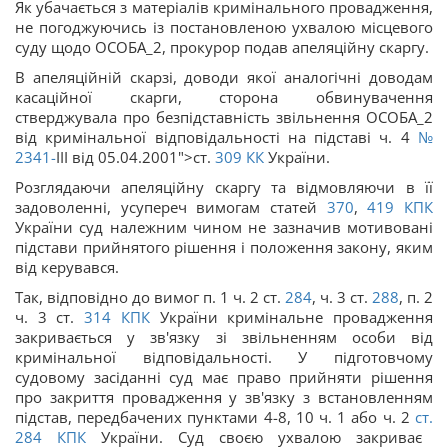
Як убачається з матеріалів кримінального провадження,
не погоджуючись із постановленою ухвалою місцевого
суду щодо ОСОБА_2, прокурор подав апеляційну скаргу.
В апеляційній скарзі, доводи якої аналогічні доводам
касаційної скарги, сторона обвинувачення
стверджувала про безпідставність звільнення ОСОБА_2
від кримінальної відповідальності на підставі ч. 4
№
2341-
III від 05.04.2001">ст.
309
КК
України.
Розглядаючи апеляційну скаргу та відмовляючи в її
задоволенні, усупереч вимогам статей
370
,
419
КПК
України суд належним чином не зазначив мотивовані
підстави прийнятого рішення і положення закону, яким
від керувався.
Так, відповідно до вимог п. 1 ч. 2 ст.
284
, ч. 3 ст.
288
, п. 2
ч. 3 ст.
314
КПК
України кримінальне провадження
закривається у зв'язку зі звільненням особи від
кримінальної відповідальності. У підготовчому
судовому засіданні суд має право прийняти рішення
про закриття провадження у зв'язку з встановленням
підстав, передбачених пунктами 4-8, 10 ч. 1 або ч. 2
ст.
284
КПК
України. Суд своєю ухвалою закриває