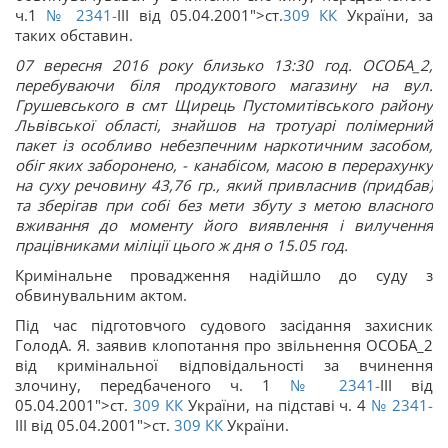
ч.1
№ 2341-
III від 05.04.2001">ст.
309
КК
України, за
таких обставин.
07 вересня 2016 року близько 13:30 год. ОСОБА_2,
перебуваючи біля продуктового магазину на вул.
Грушевського в смт Щирець Пустомитівського району
Львівської області, знайшов на тротуарі полімерний
пакет із особливо небезпечним наркотичним засобом,
обіг яких заборонено, - канабісом, масою в перерахунку
на суху речовину 43,76 гр., який привласнив (придбав)
та зберігав при собі без мети збуту з метою власного
вживання до моменту його виявлення і вилучення
працівниками міліції цього ж дня о 15.05 год.
Кримінальне провадження надійшло до суду з
обвинувальним актом.
Під час підготовчого судового засідання захисник
ГолодА. Я. заявив клопотання про звільнення ОСОБА_2
від кримінальної відповідальності за вчинення
злочину, передбаченого ч. 1
№ 2341-
III від
05.04.2001">ст.
309
КК
України, на підставі ч. 4
№ 2341-
III від 05.04.2001">ст.
309
КК
України.