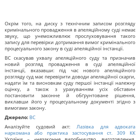
Окрім того, на диску з технічним записом розгляду
кримінального провадження в апеляційному суді немає
звуку, що унеможливлює прослуховування такого
запису для перевірки дотримання вимог кримінального
процесуального закону в суді апеляційної інстанції.
ВС скасував ухвалу апеляційного суду та призначив
новий розгляд провадження в суді апеляційної
інстанції, вказавши: під час нового апеляційного
розгляду суд має перевірити доводи апеляційної скарги,
надати їм та висновкам суду першої інстанції належну
оцінку, а також з урахуванням усіх обставин
постановити законне й обґрунтоване рішення,
виклавши його у процесуальному документі згідно з
вимогами закону.
Джерело:
ВС
Аналізуйте судовий акт:
Лазівка для адвоката
наркомана або практика застосування ст.
309
КК
України – «незаконне виробництво, виготовлення,