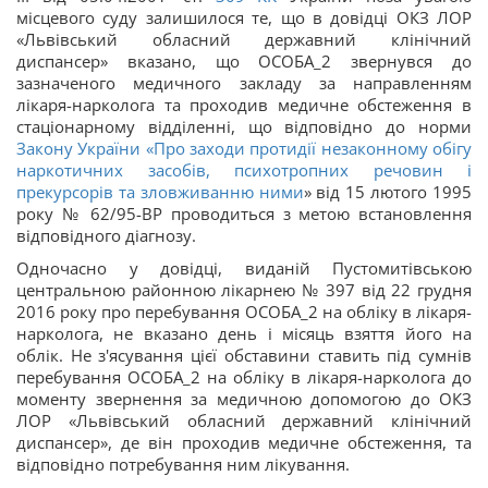
місцевого суду залишилося те, що в довідці ОКЗ ЛОР
«Львівський обласний державний клінічний
диспансер» вказано, що ОСОБА_2 звернувся до
зазначеного медичного закладу за направленням
лікаря-нарколога та проходив медичне обстеження в
стаціонарному відділенні, що відповідно до норми
Закону України «
Про заходи протидії незаконному обігу
наркотичних засобів, психотропних речовин і
прекурсорів та зловживанню ними
» від 15 лютого 1995
року № 62/95-ВР проводиться з метою встановлення
відповідного діагнозу.
Одночасно у довідці, виданій Пустомитівською
центральною районною лікарнею № 397 від 22 грудня
2016 року про перебування ОСОБА_2 на обліку в лікаря-
нарколога, не вказано день і місяць взяття його на
облік. Не з'ясування цієї обставини ставить під сумнів
перебування ОСОБА_2 на обліку в лікаря-нарколога до
моменту звернення за медичною допомогою до ОКЗ
ЛОР «Львівський обласний державний клінічний
диспансер», де він проходив медичне обстеження, та
відповідно потребування ним лікування.