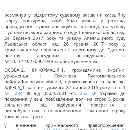
розглянув у відкритому судовому засіданні касаційну
скаргу прокурора, який брав участь у розгляді
провадження судом апеляційної інстанції, на ухвалу
Пустомитівського районного суду Львівської області від
24 березня 2017 року та ухвалу Апеляційного суду
Львівської області від 26 травня 2017 року у
кримінальному провадженні, внесеному до Єдиного
реєстру досудових розслідувань за
№12016140270001949 за обвинуваченням
ОСОБА_2, ІНФОРМАЦІЯ_1, громадянина України,
уродженця с. Семенівка Пустомитівського
районуЛьвівської області, проживаючого за адресою:
АДРЕСА_1, раніше судимого 22 липня 2015 року за ч. 1
№ 2341-
III від 05.04.2001">ст.
263
КК
України до
покарання у виді позбавлення волі на строк 5 років,
звільненого від відбування покарання з
випробуванням з встановленням іспитового строку
тривалістю 2 роки ,
у вчиненні кримінального правопорушення,