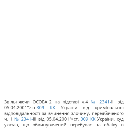
Звільняючи ОСОБА_2 на підставі ч.4
№ 2341-
III від
05.04.2001">ст.
309
КК
України від кримінальної
відповідальності за вчинення злочину, передбаченого
ч. 1
№ 2341-
III від 05.04.2001">ст.
309
КК
України, суд
указав, що обвинувачений перебуває на обліку в