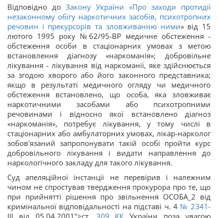
Відповідно до
Закону України «
Про заходи протидії
незаконному обігу наркотичних засобів, психотропних
речовин і прекурсорів та зловживанню ними
» від 15
лютого 1995 року №62/95-ВР медичне обстеження -
обстеження особи в стаціонарних умовах з метою
встановлення діагнозу «наркоманія»; добровільне
лікування - лікування від наркоманії, яке здійснюється
за згодою хворого або його законного представника;
якщо в результаті медичного огляду чи медичного
обстеження встановлено, що особа, яка зловживає
наркотичними засобами або психотропними
речовинами і відносно якої встановлено діагноз
«наркоманія», потребує лікування, у тому числі в
стаціонарних або амбулаторних умовах, лікар-нарколог
зобов'язаний запропонувати такій особі пройти курс
добровільного лікування і видати направлення до
наркологічного закладу для такого лікування.
Суд апеляційної інстанції не перевірив і належним
чином не спростував твердження прокурора про те, що
при прийнятті рішення про звільнення ОСОБА_2 від
кримінальної відповідальності на підставі ч. 4
№ 2341-
III від 05.04.2001">ст.
309
КК
України поза увагою