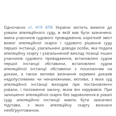
Одночасно
ст.
419
КПК
України містить вимоги до
ухвали апеляційного суду, в якій має бути зазначено:
імена учасників судового провадження, короткий зміст
вимог апеляційної скарги і судового рішення суду
першої інстанції, узагальнені доводи особи, яка подала
апеляційну скаргу і узагальнений виклад позиції інших
учасників судового провадження, встановлені судом
першої інстанції обставини, встановлені судом
апеляційної інстанції обставини з посиланням на
докази, а також мотиви визнання окремих доказів
недопустимими чи неналежними, мотиви, з яких суд
апеляційної інстанції виходив при постановленні
ухвали, і положення закону, яким він керувався. При
залишенні апеляційної скарги без задоволення в ухвалі
суду апеляційної інстанції мають бути зазначені
підстави, з яких апеляційну скаргу визнано
необґрунтованою.