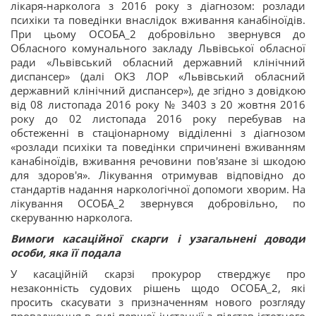
лікаря-нарколога з 2016 року з діагнозом: розлади
психіки та поведінки внаслідок вживання канабіноїдів.
При цьому ОСОБА_2 добровільно звернувся до
Обласного комунального закладу Львівської обласної
ради «Львівський обласний державний клінічний
диспансер» (далі ОКЗ ЛОР «Львівський обласний
державний клінічний диспансер»), де згідно з довідкою
від 08 листопада 2016 року № 3403 з 20 жовтня 2016
року до 02 листопада 2016 року перебував на
обстеженні в стаціонарному відділенні з діагнозом
«розлади психіки та поведінки спричинені вживанням
канабіноїдів, вживання речовини пов'язане зі шкодою
для здоров'я». Лікування отримував відповідно до
стандартів надання наркологічної допомоги хворим. На
лікування ОСОБА_2 звернувся добровільно, по
скеруванню нарколога.
Вимоги касаційної скарги і узагальнені доводи
особи, яка її подала
У касаційній скарзі прокурор стверджує про
незаконність судових рішень щодо ОСОБА_2, які
просить скасувати з призначенням нового розгляду