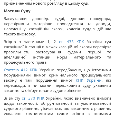
призначенням нового розгляду в цьому суді.
Мотиви Суду
Заслухавши доповідь судді, доводи прокурора,
перевіривши матеріали провадження та доводи,
наведені у касаційній скарзі, колегія суддів дійшла
такого висновку.
Згідно з частинами 1, 2
ст.
433
КПК
України суд
касаційної інстанції в межах касаційної скарги перевіряє
правильність застосування судами першої та
апеляційної інстанцій норм матеріального та
процесуального права.
Статтею
412
КПК
України передбачено, що істотними
порушеннями вимог кримінального процесуального
закону є такі порушення вимог
КПК України
, які
перешкодили чи могли перешкодити суду ухвалити
законне та обґрунтоване судове рішення.
Зі змісту
ст.
370
КПК
України, якою визначено вимоги
щодо законності, обґрунтованості та умотивованості
судового рішення, убачається, що законним є рішення,
ухвалене компетентним судом згідно з нормами