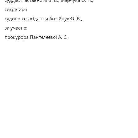
суддів: Наставного В. В., Марчука О. П.,
секретаря
судового засідання АнзійчукЮ. В.,
за участю:
прокурора Пантєлєєвої А. С.,