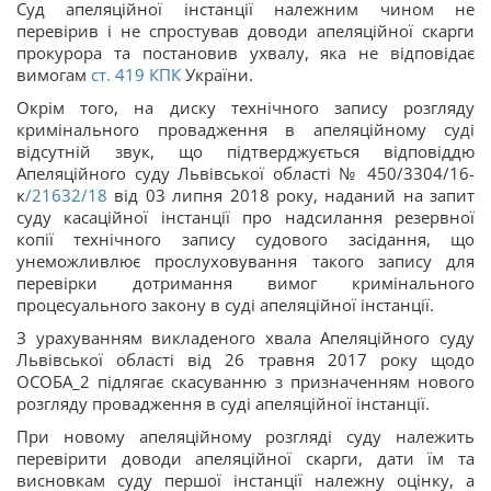
Суд апеляційної інстанції належним чином не
перевірив і не спростував доводи апеляційної скарги
прокурора та постановив ухвалу, яка не відповідає
вимогам
ст.
419
КПК
України.
Окрім того, на диску технічного запису розгляду
кримінального провадження в апеляційному суді
відсутній звук, що підтверджується відповіддю
Апеляційного суду Львівської області № 450/3304/16-
к
/21632/18
від 03 липня 2018 року, наданий на запит
суду касаційної інстанції про надсилання резервної
копії технічного запису судового засідання, що
унеможливлює прослуховування такого запису для
перевірки дотримання вимог кримінального
процесуального закону в суді апеляційної інстанції.
З урахуванням викладеного хвала Апеляційного суду
Львівської області від 26 травня 2017 року щодо
ОСОБА_2 підлягає скасуванню з призначенням нового
розгляду провадження в суді апеляційної інстанції.
При новому апеляційному розгляді суду належить
перевірити доводи апеляційної скарги, дати їм та
висновкам суду першої інстанції належну оцінку, а