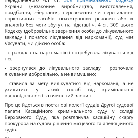
передбаченого ч.1 ст.
309
Кримінального кодексу
України (незаконне виробництво, виготовлення,
придбання, зберігання, перевезення чи пересилання
наркотичних засобів, психотропних речовин або їх
аналогів без мети збуту), на підставі ч. 4 ст. 309 цього
Кодексу (добровільне звернення особи до лікувального
закладу і початок лікування від наркоманії), суд має
з’ясувати, чи дійсно особа:
- страждала на наркоманію і потребувала лікування від
неї;
- звернулася до лікувального закладу і розпочала
лікування добровільно, а не вимушено;
- ставила за мету вилікуватися від наркоманії, а не
ухилитись у такий спосіб від кримінальної
відповідальності за вчинений злочин.
Про це йдеться в постанові колегії суддів Другої судової
палати Касаційного кримінального суду у складі
Верховного Суду, яка розглянула касаційну скаргу
прокурора на судові рішення місцевого та апеляційного
судів.