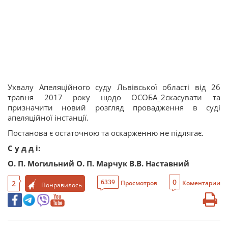
Ухвалу Апеляційного суду Львівської області від 26
травня 2017 року щодо ОСОБА_2скасувати та
призначити новий розгляд провадження в суді
апеляційної інстанції.
Постанова є остаточною та оскарженню не підлягає.
С у д д і:
О. П. Могильний О. П. Марчук В.В. Наставний
0
6339
2
Просмотров
Коментарии
Понравилось