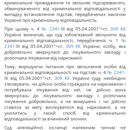
кримінальне провадження та звільняє підозрюваного,
обвинуваченого від кримінальної відповідальності у
випадку встановлення підстав, передбачених законом
України про кримінальну відповідальність.
При цьому ч. 4
№ 2341-
III від 05.04.2001">ст.
309
КК
України визначає, що суд зобов'язаний звільнити від
кримінальної відповідальності, передбаченої ч. 1
№
2341-
III від 05.04.2001">ст.
309
КК
України, особу, яка
добровільно звернулася до лікувального закладу і
розпочала лікування від наркоманії.
Тому, вирішуючи питання про звільнення особи від
кримінальної відповідальності на підставі ч. 4
№ 2341-
III від 05.04.2001">ст.
309
КК
України суду необхідно
з'ясовувати, чи дійсно особа страждала на наркоманію і
потребувала лікування від неї, чи дійсно вона
звернулась до лікувального закладу і розпочала
лікування добровільно, а не вимушено і чи дійсно
ставила за мету вилікуватися від наркоманії, а не
ухилитись у такий спосіб від кримінальної
відповідальності за вчинений злочин.
Суд апеляційної інстанції належним чином не