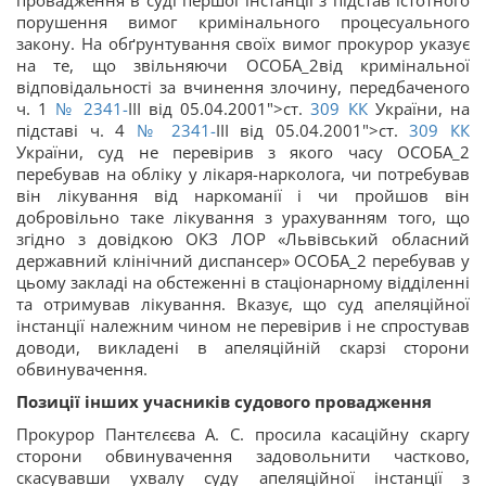
провадження в суді першої інстанції з підстав істотного
порушення вимог кримінального процесуального
закону. На обґрунтування своїх вимог прокурор указує
на те, що звільняючи ОСОБА_2від кримінальної
відповідальності за вчинення злочину, передбаченого
ч. 1
№ 2341-
III від 05.04.2001">ст.
309
КК
України, на
підставі ч. 4
№ 2341-
III від 05.04.2001">ст.
309
КК
України, суд не перевірив з якого часу ОСОБА_2
перебував на обліку у лікаря-нарколога, чи потребував
він лікування від наркоманії і чи пройшов він
добровільно таке лікування з урахуванням того, що
згідно з довідкою ОКЗ ЛОР «Львівський обласний
державний клінічний диспансер» ОСОБА_2 перебував у
цьому закладі на обстеженні в стаціонарному відділенні
та отримував лікування. Вказує, що суд апеляційної
інстанції належним чином не перевірив і не спростував
доводи, викладені в апеляційній скарзі сторони
обвинувачення.
Позиції інших учасників судового провадження
Прокурор Пантєлєєва А. С. просила касаційну скаргу
сторони обвинувачення задовольнити частково,
скасувавши ухвалу суду апеляційної інстанції з