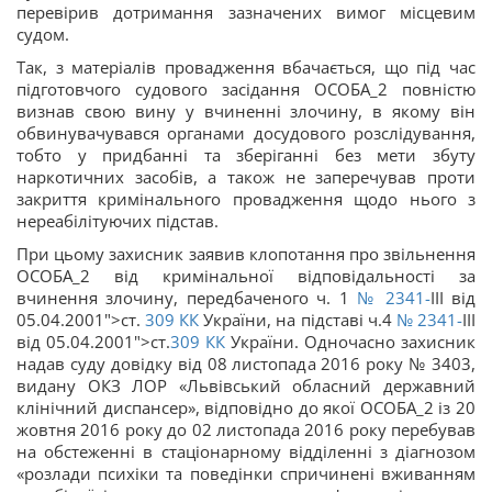
перевірив дотримання зазначених вимог місцевим
судом.
Так, з матеріалів провадження вбачається, що під час
підготовчого судового засідання ОСОБА_2 повністю
визнав свою вину у вчиненні злочину, в якому він
обвинувачувався органами досудового розслідування,
тобто у придбанні та зберіганні без мети збуту
наркотичних засобів, а також не заперечував проти
закриття кримінального провадження щодо нього з
нереабілітуючих підстав.
При цьому захисник заявив клопотання про звільнення
ОСОБА_2 від кримінальної відповідальності за
вчинення злочину, передбаченого ч. 1
№ 2341-
III від
05.04.2001">ст.
309
КК
України, на підставі ч.4
№ 2341-
III
від 05.04.2001">ст.
309
КК
України. Одночасно захисник
надав суду довідку від 08 листопада 2016 року № 3403,
видану ОКЗ ЛОР «Львівський обласний державний
клінічний диспансер», відповідно до якої ОСОБА_2 із 20
жовтня 2016 року до 02 листопада 2016 року перебував
на обстеженні в стаціонарному відділенні з діагнозом
«розлади психіки та поведінки спричинені вживанням