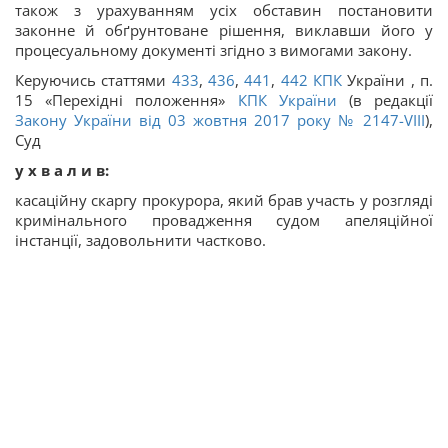
також з урахуванням усіх обставин постановити
законне й обґрунтоване рішення, виклавши його у
процесуальному документі згідно з вимогами закону.
Керуючись статтями
433
,
436
,
441
,
442
КПК
України , п.
15 «Перехідні положення»
КПК України
(в редакції
Закону України від 03 жовтня 2017 року № 2147-VIII
),
Суд
у х в а л и в:
касаційну скаргу прокурора, який брав участь у розгляді
кримінального провадження судом апеляційної
інстанції, задовольнити частково.