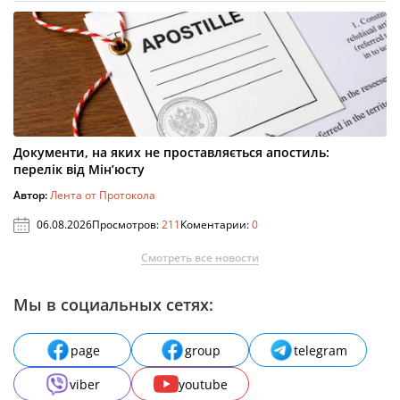
Документи, на яких не проставляється апостиль:
перелік від Мін’юсту
Автор:
Лента от Протокола
06.08.2026
Просмотров:
211
Коментарии:
0
Смотреть все новости
Мы в социальных сетях:
page
group
telegram
viber
youtube