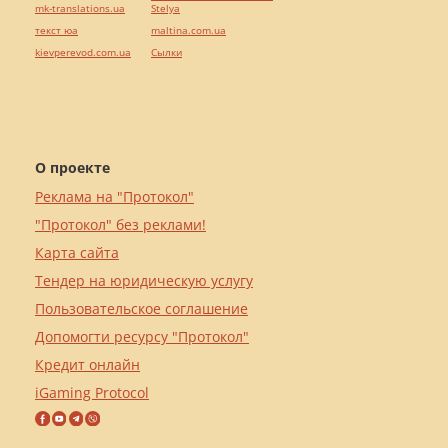
mk-translations.ua
Stelya
текст юа
maltina.com.ua
kievperevod.com.ua
Cылки
О проекте
Реклама на "Протокол"
"Протокол" без реклами!
Карта сайта
Тендер на юридическую услугу
Пользовательское соглашение
Допомогти ресурсу "Протокол"
Кредит онлайн
iGaming Protocol