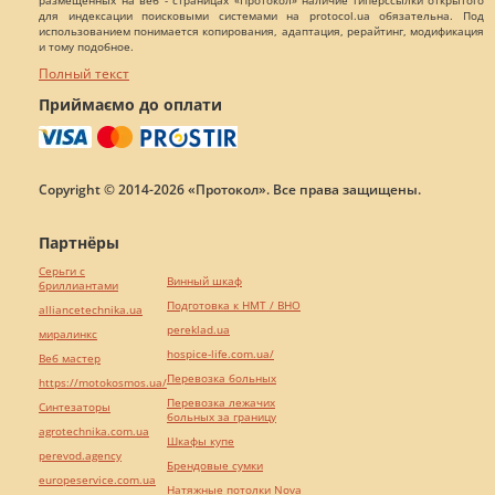
размещенных на веб - страницах «Протокол» наличие гиперссылки открытого
для индексации поисковыми системами на protocol.ua обязательна. Под
использованием понимается копирования, адаптация, рерайтинг, модификация
и тому подобное.
Полный текст
Приймаємо до оплати
Copyright © 2014-2026 «Протокол». Все права защищены.
Партнёры
Серьги с
Винный шкаф
бриллиантами
Подготовка к НМТ / ВНО
alliancetechnika.ua
pereklad.ua
миралинкс
hospice-life.com.ua/
Веб мастер
Перевозка больных
https://motokosmos.ua/
Перевозка лежачих
Синтезаторы
больных за границу
agrotechnika.com.ua
Шкафы купе
perevod.agency
Брендовые сумки
europeservice.com.ua
Натяжные потолки Nova