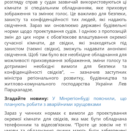
розгляду справ у судах зазвичай використовуються ці
кімнати зі спеціальним обладнанням, яке приховує
зображення та змінює голос. Це важливо для безпеки,
захисту та конфіденційності тих людей, які надають
свідчення. Зараз ми оновлюємо державні будівельні
норми щодо проектування судів. І однією з пропозицій
змін до цих норм є обов’язкове влаштування окремої
сучасної кімнати, де свідки, які знаходяться під
захистом (таємні свідки), зможуть надавати анонімні
свідчення. Щоб там було все необхідне обладнання для
можливості приховування зображення, зміни голосу та
дотримані необхідні вимоги для безпеки та
конфіденційності свідків”, — зазначив заступник
міністра регіонального розвитку, будівництва та
житлово-комунального господарства України Лев
Парцхаладзе.
Згадайте новину:
У Мінрегіонбуді пояснили, що
планують робити з аварійними хрущовками
Зараз у чинних нормах є вимоги до проектування
окремої кімнати для свідків, яка має бути обладнана
телефонним та відеозв’язком. “Проте це зовсім не ті
умови та обладнання, якими мають бути забезпечені