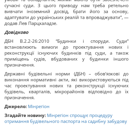
сучасні суди. З цього приводу нам треба ретельно
вивчати іноземний досвід, брати його за основу,
адаптувати до українських реалій та впроваджувати”, —
додав Лев Парцхаладзе.
Довідково
ДБН В.2.2-26:2010 “Будинки і споруди. Суди”
встановлюють вимоги до проектування нових і
реконструкції існуючих будинків під суди, а також
приміщень судів, вбудованих у будинки іншого
призначення.
Державні будівельні норми (ДБН) – обов’язкові до
виконання нормативні акти, які використовуються під
час проектування нових та реконструкції існуючих
будівель, кварталів, мікрорайонів відповідно до їх
призначення.
Джерело:
Мінрегіон
Згадайте новину:
Мінрегіон спрощує процедуру
отримання будівельного паспорта на садибну забудову