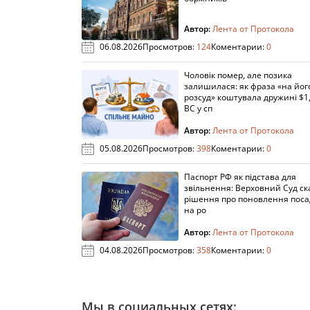
Автор:
Лента от Протокола
06.08.2026
Просмотров:
124
Коментарии:
0
Чоловік помер, але позика
залишилася: як фраза «на йог
розсуд» коштувала дружині $1,
ВС у сп
Автор:
Лента от Протокола
05.08.2026
Просмотров:
398
Коментарии:
0
Паспорт РФ як підстава для
звільнення: Верховний Суд ск
рішення про поновлення пос
на ро
Автор:
Лента от Протокола
04.08.2026
Просмотров:
358
Коментарии:
0
Мы в социальных сетях: