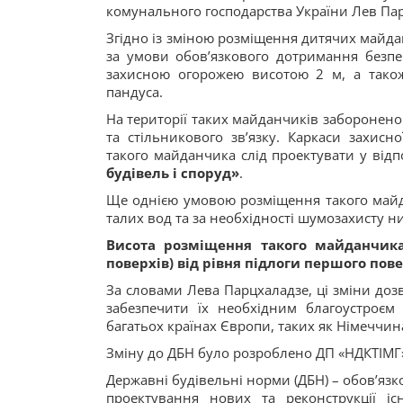
комунального господарства України Лев Па
Згідно із зміною розміщення дитячих майда
за умови обов’язкового дотримання безпе
захисною огорожею висотою 2 м, а також
пандуса.
На території таких майданчиків заборонено
та стільникового зв’язку. Каркаси захисн
такого майданчика слід проектувати у відп
будівель і споруд»
.
Ще однією умовою розміщення такого майда
талих вод та за необхідності шумозахисту 
Висота розміщення такого майданчик
поверхів) від рівня підлоги першого пов
За словами Лева Парцхаладзе, ці зміни до
забезпечити їх необхідним благоустроєм
багатьох країнах Європи, таких як Німеччина,
Зміну до ДБН було розроблено ДП «НДКТІМГ
Державні будівельні норми (ДБН) – обов’язк
проектування нових та реконструкції іс