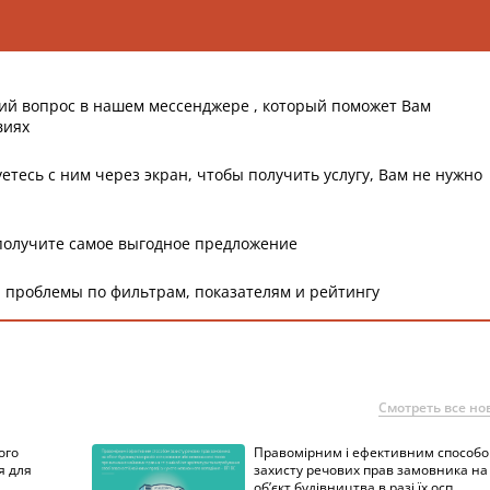
ий вопрос в нашем мессенджере , который поможет Вам
виях
етесь с ним через экран, чтобы получить услугу, Вам не нужно
получите самое выгодное предложение
 проблемы по фильтрам, показателям и рейтингу
Смотреть все но
ого
Правомірним і ефективним способ
я для
захисту речових прав замовника на
об’єкт будівництва в разі їх осп