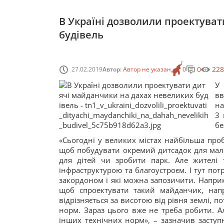
В Україні дозволили проектува
будівель
0
228
27.02.2019
Автор:
Автор не указан
0
У
вв
на
3 
бе
«Сьогодні у великих містах найбільша проб
щоб побудувати окремий дитсадок для мале
для дітей чи зробити парк. Але жителі
інфраструктурою та благоустроєм. І тут по
закордоном і які можна запозичити. Напри
щоб спроектувати такий майданчик, напр
відрізняється за висотою від рівня землі, 
норм. Зараз цього вже не треба робити. А
інших технічних норм», – зазначив заступ