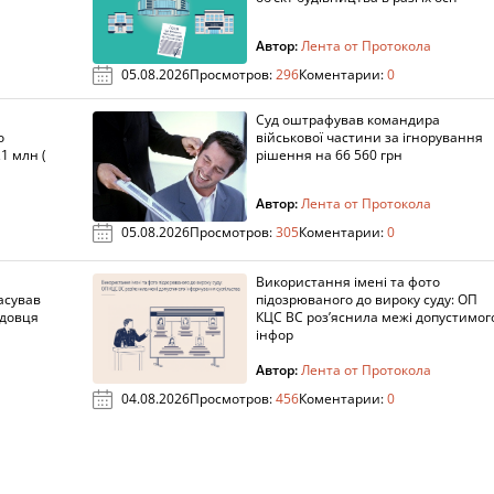
Автор:
Лента от Протокола
05.08.2026
Просмотров:
296
Коментарии:
0
Суд оштрафував командира
о
військової частини за ігнорування
1 млн (
рішення на 66 560 грн
Автор:
Лента от Протокола
05.08.2026
Просмотров:
305
Коментарии:
0
Використання імені та фото
асував
підозрюваного до вироку суду: ОП
адовця
КЦС ВС роз’яснила межі допустимог
інфор
Автор:
Лента от Протокола
04.08.2026
Просмотров:
456
Коментарии:
0