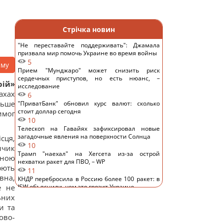
Стрічка новин
"Не переставайте поддерживать": Джамала
призвала мир помочь Украине во время войны
5
аму
Прием "Мунджаро" может снизить риск
сердечных приступов, но есть нюанс, –
рій»
исследование
ахах
6
льше
"ПриватБанк" обновил курс валют: сколько
стоит доллар сегодня
имог
10
Телескоп на Гавайях зафиксировал новые
загадочные явления на поверхности Солнца
сця,
10
нчик
Трамп "наехал" на Хегсета из-за острой
тною
нехватки ракет для ПВО, – WP
юють
11
вна,
КНДР перебросила в Россию более 100 ракет: в
е не
ISW объяснили, чем это грозит Украине
11
ьних
Гороскоп на 6 августа: Стрельцам -
и та
замедлиться, Скорпионам - перенапряжение
ово-
13