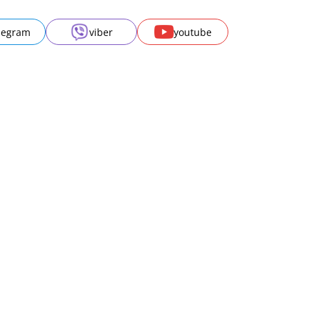
legram
viber
youtube