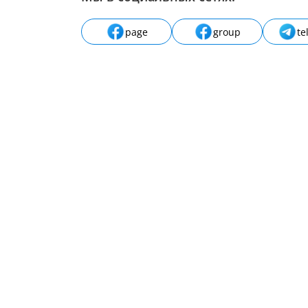
page
group
te