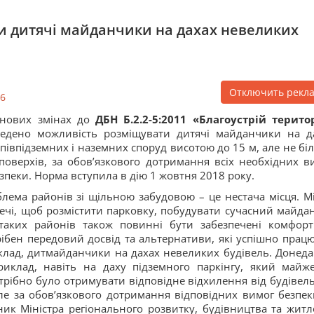
ти дитячі майданчики на дахах невеликих
Отключить рекл
6
 нових змінах до
ДБН Б.2.2-5:2011 «Благоустрій терито
едено можливість розміщувати дитячі майданчики на д
півпідземних і наземних споруд висотою до 15 м, але не бі
поверхів, за обов’язкового дотримання всіх необхідних в
зпеки. Норма вступила в дію 1 жовтня 2018 року.
лема районів зі щільною забудовою – це нестача місця. Мі
чі, щоб розмістити парковку, побудувати сучасний майда
 таких районів також повинні бути забезпечені комфор
трібен передовий досвід та альтернативи, які успішно прац
клад, дитмайданчики на дахах невеликих будівель. Донеда
иклад, навіть на даху підземного паркінгу, який майж
потрібно було отримувати відповідне відхилення від будівел
ле за обов’язкового дотримання відповідних вимог безпек
ник Міністра регіонального розвитку, будівництва та житл