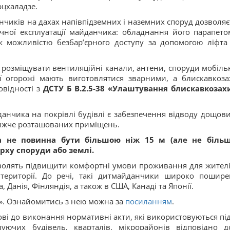
рцхаладзе.
нчиків на дахах напівпідземних і наземних споруд дозволяє
чної експлуатації майданчика: обладнання його парапето
 можливістю безбар’єрного доступу за допомогою ліфта
 розміщувати вентиляційні канали, антени, споруди мобіль
ої огорожі мають виготовлятися зварними, а блискавкоза
овідності з
ДСТУ Б В.2.5-38 «Улаштування блискавкозах
нчика на покрівлі будівлі є забезпечення відводу дощови
нижче розташованих приміщень.
а не повинна бути більшою ніж 15 м (але не біль
ерху споруди або землі.
зволять підвищити комфортні умови проживання для жителі
 території. До речі, такі дитмайданчики широко пошире
 Данія, Фінляндія, а також в США, Канаді та Японії.
». Ознайомитись з нею можна за
посиланням
.
ові до виконання нормативні акти, які використовуються під
нуючих будівель, кварталів, мікрорайонів відповідно д