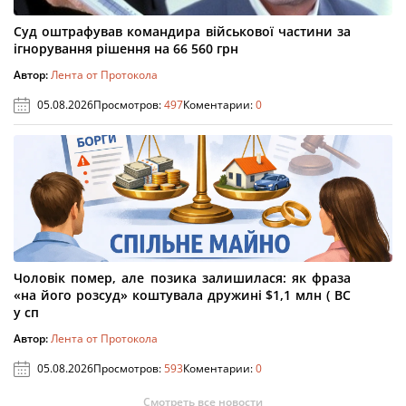
Суд оштрафував командира військової частини за
ігнорування рішення на 66 560 грн
Автор:
Лента от Протокола
05.08.2026
Просмотров:
497
Коментарии:
0
Чоловік помер, але позика залишилася: як фраза
«на його розсуд» коштувала дружині $1,1 млн ( ВС
у сп
Автор:
Лента от Протокола
05.08.2026
Просмотров:
593
Коментарии:
0
Смотреть все новости