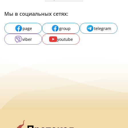
Мы в социальных сетях:
page
group
telegram
viber
youtube