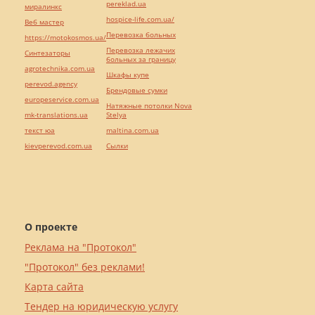
pereklad.ua
миралинкс
hospice-life.com.ua/
Веб мастер
Перевозка больных
https://motokosmos.ua/
Перевозка лежачих
Синтезаторы
больных за границу
agrotechnika.com.ua
Шкафы купе
perevod.agency
Брендовые сумки
europeservice.com.ua
Натяжные потолки Nova
mk-translations.ua
Stelya
текст юа
maltina.com.ua
kievperevod.com.ua
Cылки
О проекте
Реклама на "Протокол"
"Протокол" без реклами!
Карта сайта
Тендер на юридическую услугу