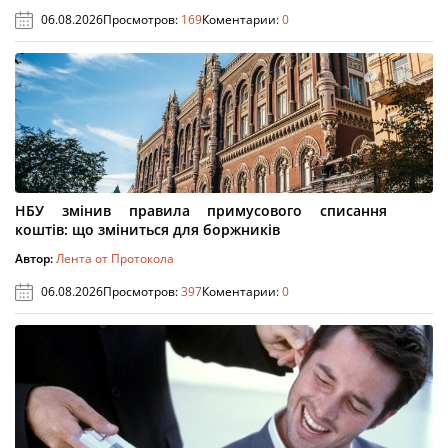
06.08.2026
Просмотров:
169
Коментарии:
0
НБУ змінив правила примусового списання
коштів: що зміниться для боржників
Автор:
Лента от Протокола
06.08.2026
Просмотров:
397
Коментарии:
0