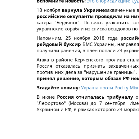
Вспомните новость:
Это о юрисдикции! Су
18 ноября
вернула Украине
захваченные в
российские оккупанты проводили на ни
катера "Бердянск". Пытаясь узаконить с
украинские корабли из списка вещдоков по
Напомним, 25 ноября 2018 года
россий
рейдовый буксир
ВМС Украины, направляв
получили ранения, в плен попали 24 укра
Атака в районе Керченского пролива стал
Россия отказалась признать захваченн
против них дела за "нарушение границы".
принял решение, которым обязал РФ не
Згадайте новину:
Україна проти Росії у М
В июне
Россия отчиталась трибуналу
о 
"Лефортово" (Москва) до 7 сентября. Им
Украиной и РФ, в рамках которого 24 моряк