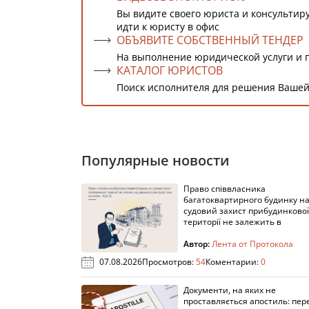
Вы видите своего юриста и консультиру
идти к юристу в офис
ОБЪЯВИТЕ СОБСТВЕННЫЙ ТЕНДЕР
На выполнение юридической услуги и 
КАТАЛОГ ЮРИСТОВ
Поиск исполнителя для решения Вашей
Популярные новости
Право співвласника
багатоквартирного будинку н
судовий захист прибудинкової
території не залежить в
Автор:
Лента от Протокола
07.08.2026
Просмотров:
54
Коментарии:
0
Документи, на яких не
проставляється апостиль: пере