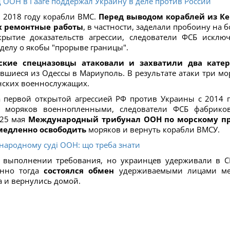
д ООН в Гааге поддержал Украину в деле против России
 2018 году корабли ВМС.
Перед выводом кораблей из К
х ремонтные работы
, в частности, заделали пробоину на б
окрытие доказательств агрессии, следователи ФСБ исклю
 делу о якобы "прорыве границы".
ские спецназовцы атаковали и захватили два кате
шиеся из Одессы в Мариуполь. В результате атаки три мо
инских военнослужащих.
а первой открытой агрессией РФ против Украины с 2014 г
ых моряков военнопленными, следователи ФСБ фабрико
 25 мая
Международный трибунал ООН по морскому п
медленно освободить
моряков и вернуть корабли ВМСУ.
іжнародному суді ООН: що треба знати
выполнении требования, но украинцев удерживали в 
енно тогда
состоялся обмен
удерживаемыми лицами м
а и вернулись домой.