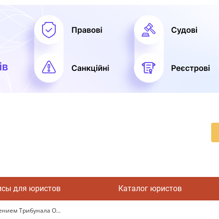
исы для юристов
Каталог юристов
нием Трибунала О...