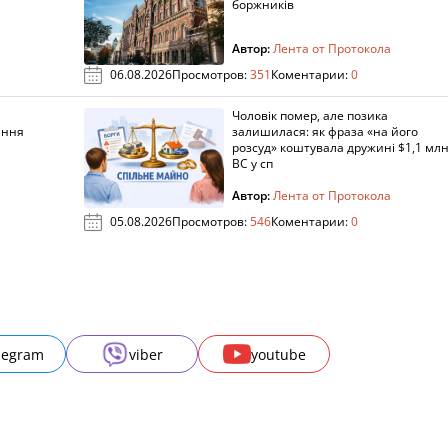
боржників
Автор:
Лента от Протокола
06.08.2026
Просмотров:
351
Коментарии:
0
Чоловік помер, але позика
ання
залишилася: як фраза «на його
розсуд» коштувала дружині $1,1 млн
ВС у сп
Автор:
Лента от Протокола
05.08.2026
Просмотров:
546
Коментарии:
0
legram
viber
youtube