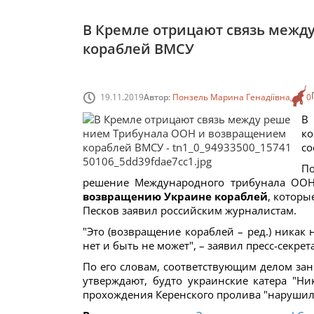
В Кремле отрицают связь меж
кораблей ВМСУ
19.11.2019
Автор:
Понзель Марина Генадіївна
0
В 
к
с
По
решение Международного трибунала ООН
возвращению Украине кораблей
, которы
Песков заявил российским журналистам.
"Это (возвращение кораблей – ред.) никак
нет и быть не может", – заявил пресс-секре
По его словам, соответствующим делом зан
утверждают, будто украинские катера "Ни
прохождения Керенского пролива "нарушили