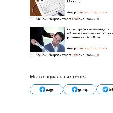
Мін’юсту
Автор:
Лента от Протокола
06.08.2026
Просмотров:
128
Коментарии:
0
Суд оштрафував командира
військової частини за ігнорув
рішення на 66 560 грн
Автор:
Лента от Протокола
05.08.2026
Просмотров:
459
Коментарии:
0
Мы в социальных сетях:
page
group
te