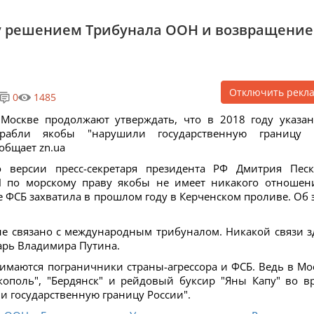
ду решением Трибунала ООН и возвращени
Отключить рекл
0
1485
Москве продолжают утверждать, что в 2018 году указа
орабли якобы "нарушили государственную границу 
ообщает
zn.ua
 версии пресс-секретаря президента РФ Дмитрия Песк
 по морскому праву якобы не имеет никакого отношен
е ФСБ захватила в прошлом году в Керченском проливе. Об 
 не связано с международным трибуналом. Никакой связи з
тарь Владимира Путина.
имаются пограничники страны-агрессора и ФСБ. Ведь в Мо
кополь", "Бердянск" и рейдовый буксир "Яны Капу" во в
 государственную границу России".