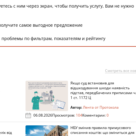
етесь с ним через экран, чтобы получить услугу, Вам не нужно
получите самое выгодное предложение
 проблемы по фильтрам, показателям и рейтингу
Смотреть все но
Якщо суд встановив для
а
відшкодування шкоди наявність
підстав, передбачених приписами ч
1 ст. 1172 Ц
Автор:
Лента от Протокола
06.08.2026
Просмотров:
104
Коментарии:
0
НБУ змінив правила примусового
лік від
списання коштів: що зміниться для