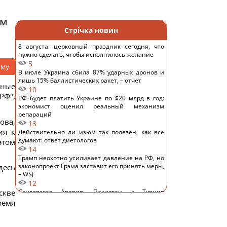
ем
Стрічка новин
8 августа: церковный праздник сегодня, что
нужно сделать, чтобы исполнилось желание
5
аму
В июле Украина сбила 87% ударных дронов и
лишь 15% баллистических ракет, – отчет
нные
10
РФ",
РФ будет платить Украине по $20 млрд в год:
экономист оценил реальный механизм
репараций
ова,
13
ия к
Действительно ли изюм так полезен, как все
думают: ответ диетологов
этом
14
Трамп неохотно усиливает давление на РФ, но
законопроект Грэма заставит его принять меры,
десь
– WSJ
12
скве
Саудовская Аравия, Пакистан и Турция
заключили соглашение о взаимной обороне, –
ремя
Reuters
13
Россия предлагает иностранным заказчикам