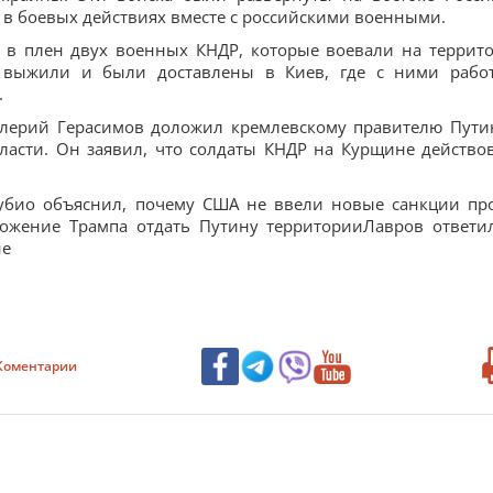
и в боевых действиях вместе с российскими военными.
в плен двух военных КНДР, которые воевали на террит
 выжили и были доставлены в Киев, где с ними рабо
.
алерий Герасимов доложил кремлевскому правителю Пути
ласти. Он заявил, что солдаты КНДР на Курщине действо
:Рубио объяснил, почему США не ввели новые санкции пр
ложение Трампа отдать Путину территорииЛавров ответи
не
Коментарии