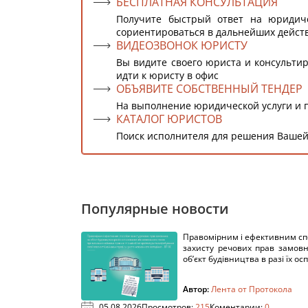
БЕСПЛАТНАЯ КОНСУЛЬТАЦИЯ
Получите быстрый ответ на юридич
сориентироваться в дальнейших дейст
ВИДЕОЗВОНОК ЮРИСТУ
Вы видите своего юриста и консультир
идти к юристу в офис
ОБЪЯВИТЕ СОБСТВЕННЫЙ ТЕНДЕР
На выполнение юридической услуги и 
КАТАЛОГ ЮРИСТОВ
Поиск исполнителя для решения Вашей
Популярные новости
Правомірним і ефективним с
захисту речових прав замов
об’єкт будівництва в разі їх осп
Автор:
Лента от Протокола
05.08.2026
Просмотров:
215
Коментарии:
0