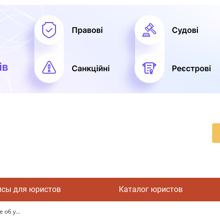
исы для юристов
Каталог юристов
об у...