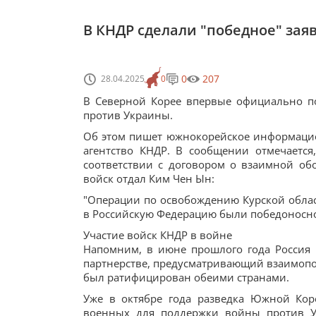
В КНДР сделали "победное" зая
0
207
28.04.2025
0
В Северной Корее впервые официально п
против Украины.
Об этом пишет южнокорейское информацион
агентство КНДР. В сообщении отмечается
соответствии с договором о взаимной о
войск отдал Ким Чен Ын:
"Операции по освобождению Курской облас
в Российскую Федерацию были победоносн
Участие войск КНДР в войне
Напомним, в июне прошлого года Россия
партнерстве, предусматривающий взаимопом
был ратифицирован обеими странами.
Уже в октябре года разведка Южной Кор
военных для поддержки войны против Ук