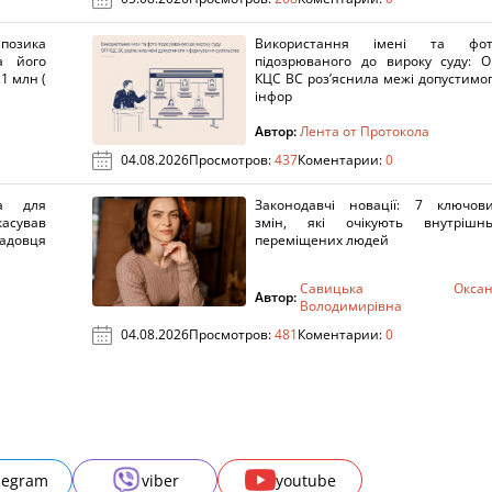
озика
Використання імені та фот
а його
підозрюваного до вироку суду: 
1 млн (
КЦС ВС роз’яснила межі допустимо
інфор
Автор:
Лента от Протокола
04.08.2026
Просмотров:
437
Коментарии:
0
а для
Законодавчі новації: 7 ключов
касував
змін, які очікують внутрішн
адовця
переміщених людей
Савицька Оксан
Автор:
Володимирівна
04.08.2026
Просмотров:
481
Коментарии:
0
legram
viber
youtube