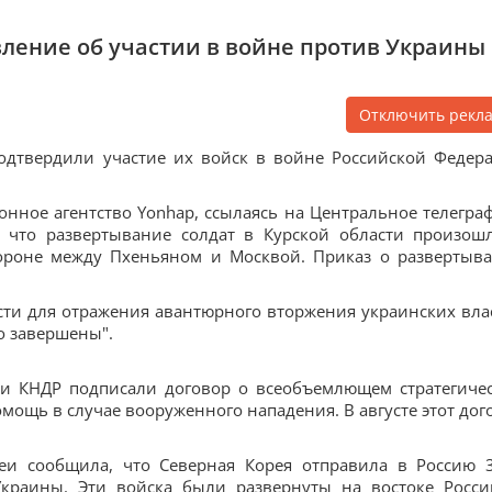
вление об участии в войне против Украины
Отключить рекл
одтвердили участие их войск в войне Российской Федер
ное агентство Yonhap, ссылаясь на Центральное телегра
, что развертывание солдат в Курской области произош
бороне между Пхеньяном и Москвой. Приказ о развертыв
ти для отражения авантюрного вторжения украинских вла
о завершены".
 и КНДР подписали договор о всеобъемлющем стратегиче
ощь в случае вооруженного нападения. В августе этот дог
еи сообщила, что Северная Корея отправила в Россию 
раины. Эти войска были развернуты на востоке Росси