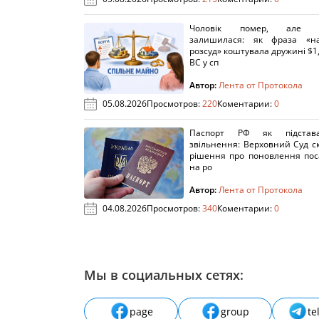
Чоловік помер, але п
залишилася: як фраза «н
розсуд» коштувала дружині $1,
ВС у сп
Автор:
Лента от Протокола
05.08.2026
Просмотров:
220
Коментарии:
0
Паспорт РФ як підстав
звільнення: Верховний Суд с
рішення про поновлення пос
на ро
Автор:
Лента от Протокола
04.08.2026
Просмотров:
340
Коментарии:
0
Мы в социальных сетях:
page
group
te