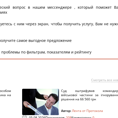
еский вопрос в нашем мессенджере , который поможет В
виях
уетесь с ним через экран, чтобы получить услугу, Вам не нуж
получите самое выгодное предложение
 проблемы по фильтрам, показателям и рейтингу
Смотреть все но
пособом
Суд оштрафував командир
ника на
військової частини за ігноруван
рішення на 66 560 грн
Автор:
Лента от Протокола
05.08.2026
Просмотров:
208
Коментарии:
0