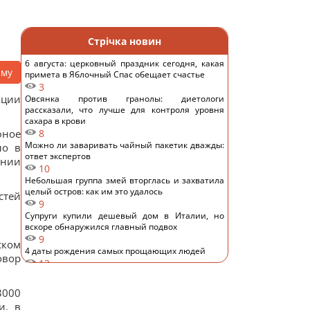
Стрічка новин
6 августа: церковный праздник сегодня, какая
аму
примета в Яблочный Спас обещает счастье
3
ации
Овсянка против гранолы: диетологи
рассказали, что лучше для контроля уровня
сахара в крови
фное
8
Можно ли заваривать чайный пакетик дважды:
ло в
ответ экспертов
ании
10
Небольшая группа змей вторглась и захватила
целый остров: как им это удалось
стей
9
Супруги купили дешевый дом в Италии, но
вскоре обнаружился главный подвох
9
ском
4 даты рождения самых прощающих людей
овор
12
Шестимесячным младенцам показали пауков и
цветы: реакция глаз удивила ученых
3000
9
и, в