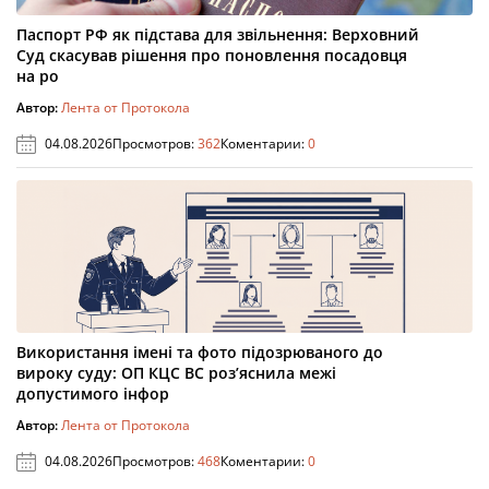
Паспорт РФ як підстава для звільнення: Верховний
Суд скасував рішення про поновлення посадовця
на ро
Автор:
Лента от Протокола
04.08.2026
Просмотров:
362
Коментарии:
0
Використання імені та фото підозрюваного до
вироку суду: ОП КЦС ВС роз’яснила межі
допустимого інфор
Автор:
Лента от Протокола
04.08.2026
Просмотров:
468
Коментарии:
0