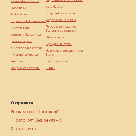
alliancetechnika.ua
pereklad.ua
миралинкс
hospice-life.com.ua/
Веб мастер
Перевозка больных
https://motokosmos.ua/
Перевозка лежачих
Синтезаторы
больных за границу
agrotechnika.com.ua
Шкафы купе
perevod.agency
Брендовые сумки
europeservice.com.ua
Натяжные потолки Nova
mk-translations.ua
Stelya
текст юа
maltina.com.ua
kievperevod.com.ua
Cылки
О проекте
Реклама на "Протокол"
"Протокол" без реклами!
Карта сайта