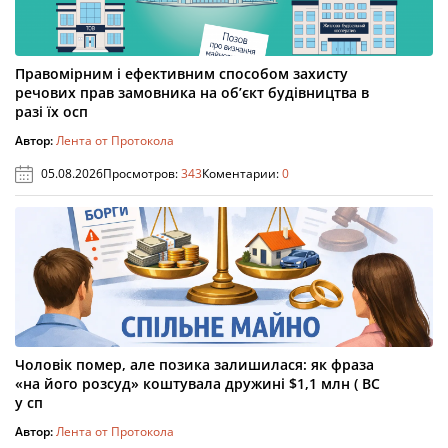
Правомірним і ефективним способом захисту
речових прав замовника на об’єкт будівництва в
разі їх осп
Автор:
Лента от Протокола
05.08.2026
Просмотров:
343
Коментарии:
0
Чоловік помер, але позика залишилася: як фраза
«на його розсуд» коштувала дружині $1,1 млн ( ВС
у сп
Автор:
Лента от Протокола