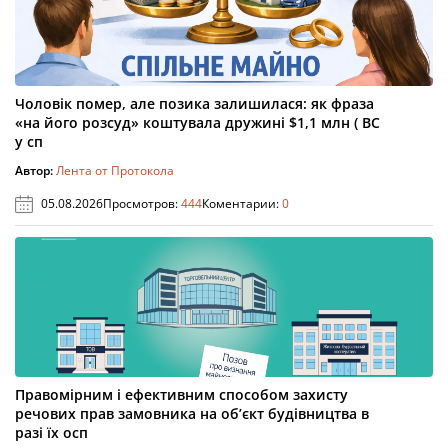
Чоловік помер, але позика залишилася: як фраза
«на його розсуд» коштувала дружині $1,1 млн ( ВС
у сп
Автор:
Лента от Протокола
05.08.2026
Просмотров:
444
Коментарии:
0
Правомірним і ефективним способом захисту
речових прав замовника на об’єкт будівництва в
разі їх осп