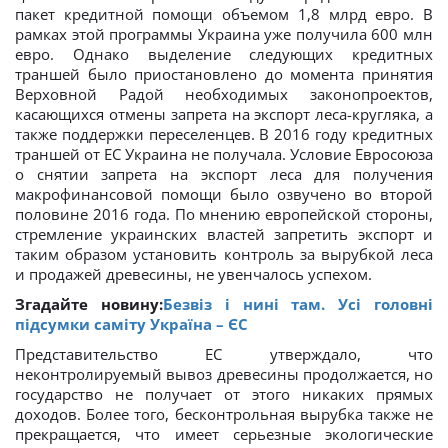
пакет кредитной помощи объемом 1,8 млрд евро. В
рамках этой программы Украина уже получила 600 млн
евро. Однако выделение следующих кредитных
траншей было приостановлено до момента принятия
Верховной Радой необходимых законопроектов,
касающихся отмены запрета на экспорт леса-кругляка, а
также поддержки переселенцев. В 2016 году кредитных
траншей от ЕС Украина не получала. Условие Евросоюза
о снятии запрета на экспорт леса для получения
макрофинансовой помощи было озвучено во второй
половине 2016 года. По мнению европейской стороны,
стремление украинских властей запретить экспорт и
таким образом установить контроль за вырубкой леса
и продажей древесины, не увенчалось успехом.
Згадайте новину:
Безвіз і нині там. Усі головні
підсумки саміту Україна – ЄС
Представительство ЕС утверждало, что
неконтролируемый вывоз древесины продолжается, но
государство не получает от этого никаких прямых
доходов. Более того, бесконтрольная вырубка также не
прекращается, что имеет серьезные экологические