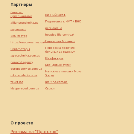
Партнёры
Серьги с
Винный шкаф
бриллиантами
Подготовка к НМТ / ВНО
alliancetechnika.ua
pereklad.ua
миралинкс
hospice-life.com.ua/
Веб мастер
Перевозка больных
https://motokosmos.ua/
Перевозка лежачих
Синтезаторы
больных за границу
agrotechnika.com.ua
Шкафы купе
perevod.agency
Брендовые сумки
europeservice.com.ua
Натяжные потолки Nova
mk-translations.ua
Stelya
текст юа
maltina.com.ua
kievperevod.com.ua
Cылки
О проекте
Реклама на "Протокол"