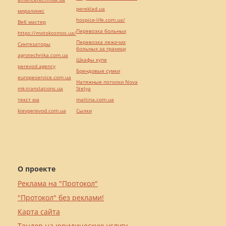
pereklad.ua
миралинкс
hospice-life.com.ua/
Веб мастер
Перевозка больных
https://motokosmos.ua/
Перевозка лежачих
Синтезаторы
больных за границу
agrotechnika.com.ua
Шкафы купе
perevod.agency
Брендовые сумки
europeservice.com.ua
Натяжные потолки Nova
mk-translations.ua
Stelya
текст юа
maltina.com.ua
kievperevod.com.ua
Cылки
О проекте
Реклама на "Протокол"
"Протокол" без реклами!
Карта сайта
Тендер на юридическую услугу