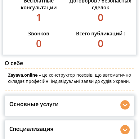
Бесплатные
Договоров / безопасных
консультации
сделок
1
0
Звонков
Всего публикаций :
0
0
О себе
Zayava.online
– це конструктор позовів, що автоматично
складає професійні індивідуальні заяви до судів Украни.
Основные услуги
Специализация