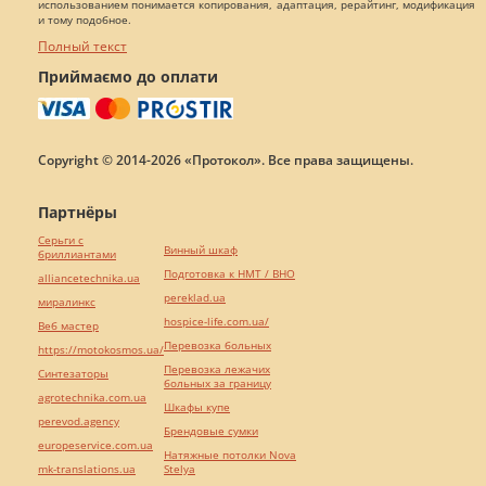
использованием понимается копирования, адаптация, рерайтинг, модификация
и тому подобное.
Полный текст
Приймаємо до оплати
Copyright © 2014-2026 «Протокол». Все права защищены.
Партнёры
Серьги с
Винный шкаф
бриллиантами
Подготовка к НМТ / ВНО
alliancetechnika.ua
pereklad.ua
миралинкс
hospice-life.com.ua/
Веб мастер
Перевозка больных
https://motokosmos.ua/
Перевозка лежачих
Синтезаторы
больных за границу
agrotechnika.com.ua
Шкафы купе
perevod.agency
Брендовые сумки
europeservice.com.ua
Натяжные потолки Nova
mk-translations.ua
Stelya