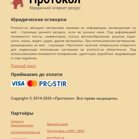
Юридические оговорки
Protocol.ua обладает авторскими правами на информацию, размещенную на
веб - страницах данного ресурса, если не указано иное. Под информацией
понимаются тексты, комментарии, статьи, фотоизображения, рисунки, ящик-
шота, сканы, видео, аудио, другие материалы. При использовании материалов,
размещенных на веб - страницах «Протокол» наличие гиперссылки открытого
для индексации поисковыми системами на protocol.ua обязательна. Под
использованием понимается копирования, адаптация, рерайтинг, модификация
и тому подобное.
Полный текст
Приймаємо до оплати
Copyright © 2014-2026 «Протокол». Все права защищены.
Партнёры
Серьги с
Винный шкаф
бриллиантами
Подготовка к НМТ / ВНО
alliancetechnika.ua
pereklad.ua
миралинкс