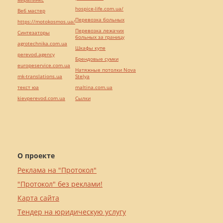
hospice-life.com.ua/
Веб мастер
Перевозка больных
https://motokosmos.ua/
Перевозка лежачих
Синтезаторы
больных за границу
agrotechnika.com.ua
Шкафы купе
perevod.agency
Брендовые сумки
europeservice.com.ua
Натяжные потолки Nova
mk-translations.ua
Stelya
текст юа
maltina.com.ua
kievperevod.com.ua
Cылки
О проекте
Реклама на "Протокол"
"Протокол" без реклами!
Карта сайта
Тендер на юридическую услугу