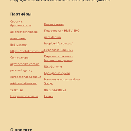
Партнёры
Серьги с
Винный шкаф
бриллиантами
Подготовка к НМТ / ВНО
alliancetechnika.ua
pereklad.ua
миралинкс
hospice-life.com.ua/
Веб мастер
Перевозка больных
https://motokosmos.ua/
Перевозка лежачих
Синтезаторы
больных за границу
agrotechnika.com.ua
Шкафы купе
perevod.agency
Брендовые сумки
europeservice.com.ua
Натяжные потолки Nova
mk-translations.ua
Stelya
текст юа
maltina.com.ua
kievperevod.com.ua
Cылки
О проекте