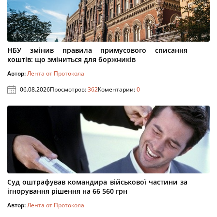
НБУ змінив правила примусового списання
коштів: що зміниться для боржників
Автор:
Лента от Протокола
06.08.2026
Просмотров:
362
Коментарии:
0
Суд оштрафував командира військової частини за
ігнорування рішення на 66 560 грн
Автор:
Лента от Протокола