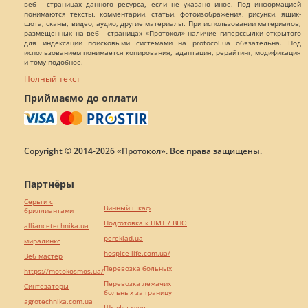
веб - страницах данного ресурса, если не указано иное. Под информацией
понимаются тексты, комментарии, статьи, фотоизображения, рисунки, ящик-
шота, сканы, видео, аудио, другие материалы. При использовании материалов,
размещенных на веб - страницах «Протокол» наличие гиперссылки открытого
для индексации поисковыми системами на protocol.ua обязательна. Под
использованием понимается копирования, адаптация, рерайтинг, модификация
и тому подобное.
Полный текст
Приймаємо до оплати
Copyright © 2014-2026 «Протокол». Все права защищены.
Партнёры
Серьги с
Винный шкаф
бриллиантами
Подготовка к НМТ / ВНО
alliancetechnika.ua
pereklad.ua
миралинкс
hospice-life.com.ua/
Веб мастер
Перевозка больных
https://motokosmos.ua/
Перевозка лежачих
Синтезаторы
больных за границу
agrotechnika.com.ua
Шкафы купе