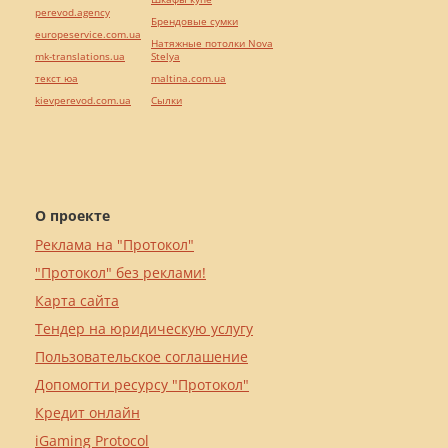
perevod.agency
Брендовые сумки
europeservice.com.ua
Натяжные потолки Nova
mk-translations.ua
Stelya
текст юа
maltina.com.ua
kievperevod.com.ua
Cылки
О проекте
Реклама на "Протокол"
"Протокол" без реклами!
Карта сайта
Тендер на юридическую услугу
Пользовательское соглашение
Допомогти ресурсу "Протокол"
Кредит онлайн
iGaming Protocol