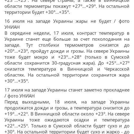
+23°...+25°. На севере страны, а также в Винницкой
области термометры покажут +27°...+29°. На остальной
территории будет +30°...+35°.
16 июля на западе Украины жары не будет / фото
УНИАН
В середине недели, 17 июля, контраст температур в
Украине станет еще больше за счет похолодания на
западе. Тут столбики термометров снизятся до
+20°...+23°, пройдут дожди и грозы. На севере Украины
тоже будет мокро и +23°...+28° (только в Сумской
области сохранится 30-градусная жара). До +25°...+27°
снизится температура в Винницкой и Черкасской
областях. На остальной территории сохранится жара
+30°...+35°.
17 июля на западе Украины станет заметно прохладнее
/ фото УНИАН
Перед выходными, 18 июля, на западе Украины
продолжатся дожди и грозы, а температура снизится до
+19°...+22°. В Винницкой области около +23°. На севере
Украины тоже ожидаются осадки и температура
+22°...+25°. Только в Сумской области будет сухо и до
+30°. На остальной территории будет сухо и жарко - до