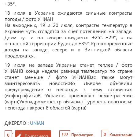
+35°.
18 июля в Украине ожидаются сильные контрасты
погоды / фото УНИАН
На выходных, 19 и 20 июля, контрасты температур в
Украине чуть сгладятся за счет потепления на западе.
Днем тут и на севере ожидается +25°...+29°, а на
остальной территории будет до +35°. Кратковременные
дожди на западе, севере и в Винницкой области
продолжатся.
19 июля на западе Украины станет теплее / фото
УНИАНВ конце недели разница температур по стране
станет меньше / фото УНИАНВас также могут
заинтересовать новости:Во Львове объявили
предупреждение о непогоде: к чему готовиться
(инфографика)В Украине произошло землетрясение
(карта)Укргидрометцентр объявил І уровень опасности:
непогода накроет 8 областей (карта)
ДЖЕРЕЛО :
UNIAN
0
103
0
Просмотров
Коментарии
Понравилось