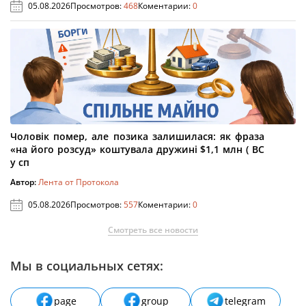
05.08.2026
Просмотров:
468
Коментарии:
0
Чоловік помер, але позика залишилася: як фраза
«на його розсуд» коштувала дружині $1,1 млн ( ВС
у сп
Автор:
Лента от Протокола
05.08.2026
Просмотров:
557
Коментарии:
0
Смотреть все новости
Мы в социальных сетях:
page
group
telegram