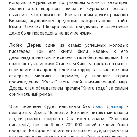
историю о журналисте, получившем ключи от квартиры.
Хозяин этой квартиры исчез и журналист решает
выяснить, что произошло. Как и героям других романов
Висилия, журналисту предстоит раскрыть много тайн.
Книги Василия Шкляра очень популярны и некоторые
даже были переведены на другие языки.
Любко Дереш один из самых успешных молодых
писателей. Три его книги были изданы к его
девятнадцатилетию и все они стали бестселлерами. Его
называют украинским Стивеном Кингом, так как он пишет
свои книги в жанрах детектив и хоррор, а также все они
содержат мистику. Например, у главного героя
произведения “Культ” есть свой вымышленный мир.
Дереш стал обладателем премии “Книга года” за самый
оригинальный роман.
Этот перечень будет неполным без
Люко Дашвар
-
псевдоним Ирины Черновой. Ее книги читают миллионы
людей разного возраста. Она имеет звание “Золотой
писатель”, так как более 200 000 копий ее книг было
продано. Каждая ее книга захватывает дух, интригует и