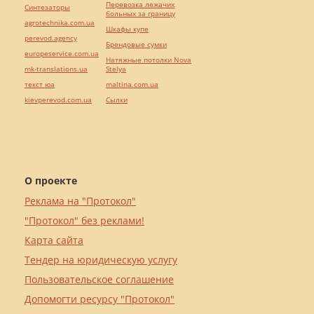
Перевозка лежачих
Синтезаторы
больных за границу
agrotechnika.com.ua
Шкафы купе
perevod.agency
Брендовые сумки
europeservice.com.ua
Натяжные потолки Nova
mk-translations.ua
Stelya
текст юа
maltina.com.ua
kievperevod.com.ua
Cылки
О проекте
Реклама на "Протокол"
"Протокол" без реклами!
Карта сайта
Тендер на юридическую услугу
Пользовательское соглашение
Допомогти ресурсу "Протокол"