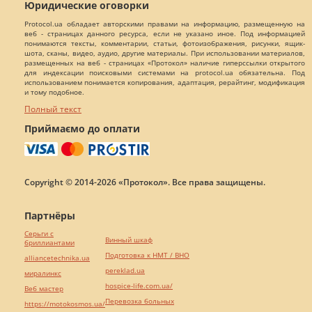
Юридические оговорки
Protocol.ua обладает авторскими правами на информацию, размещенную на
веб - страницах данного ресурса, если не указано иное. Под информацией
понимаются тексты, комментарии, статьи, фотоизображения, рисунки, ящик-
шота, сканы, видео, аудио, другие материалы. При использовании материалов,
размещенных на веб - страницах «Протокол» наличие гиперссылки открытого
для индексации поисковыми системами на protocol.ua обязательна. Под
использованием понимается копирования, адаптация, рерайтинг, модификация
и тому подобное.
Полный текст
Приймаємо до оплати
Copyright © 2014-2026 «Протокол». Все права защищены.
Партнёры
Серьги с
Винный шкаф
бриллиантами
Подготовка к НМТ / ВНО
alliancetechnika.ua
pereklad.ua
миралинкс
hospice-life.com.ua/
Веб мастер
Перевозка больных
https://motokosmos.ua/