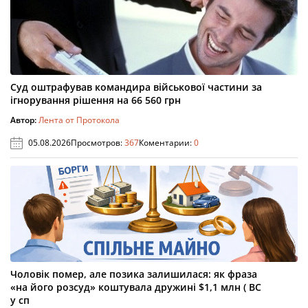
Суд оштрафував командира військової частини за
ігнорування рішення на 66 560 грн
Автор:
Лента от Протокола
05.08.2026
Просмотров:
367
Коментарии:
0
Чоловік помер, але позика залишилася: як фраза
«на його розсуд» коштувала дружині $1,1 млн ( ВС
у сп