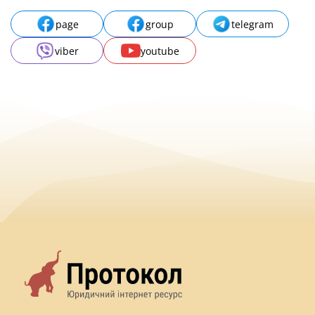
page
group
telegram
viber
youtube