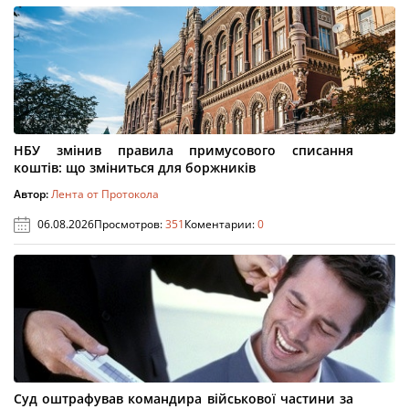
НБУ змінив правила примусового списання
коштів: що зміниться для боржників
Автор:
Лента от Протокола
06.08.2026
Просмотров:
351
Коментарии:
0
Суд оштрафував командира військової частини за