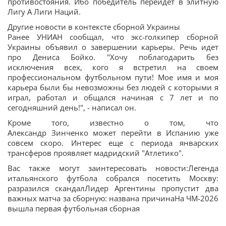
противостояния. Ибо победитель перейдет в элитную
Лигу А Лиги Наций.
Другие новости в контексте сборной Украины
Ранее УНИАН сообщал, что экс-голкипер сборной
Украины объявил о завершении карьеры. Речь идет
про Дениса Бойко. "Хочу поблагодарить без
исключения всех, кого я встретил на своем
профессиональном футбольном пути! Мое имя и моя
карьера были бы невозможны без людей с которыми я
играл, работал и общался начиная с 7 лет и по
сегодняшний день!", - написал он.
Кроме того, известно о том, что
Александр Зинченко может перейти в Испанию уже
совсем скоро. Интерес еще с периода январских
трансферов проявляет мадридский "Атлетико".
Вас также могут заинтересовать новости:Легенда
итальянского футбола собрался посетить Москву:
разразился скандалЛидер Аргентины пропустит два
важных матча за сборную: названа причинаНа ЧМ-2026
вышла первая футбольная сборная