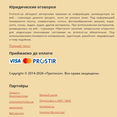
Юридические оговорки
Protocol.ua обладает авторскими правами на информацию, размещенную на
веб - страницах данного ресурса, если не указано иное. Под информацией
понимаются тексты, комментарии, статьи, фотоизображения, рисунки, ящик-
шота, сканы, видео, аудио, другие материалы. При использовании материалов,
размещенных на веб - страницах «Протокол» наличие гиперссылки открытого
для индексации поисковыми системами на protocol.ua обязательна. Под
использованием понимается копирования, адаптация, рерайтинг, модификация
и тому подобное.
Полный текст
Приймаємо до оплати
Copyright © 2014-2026 «Протокол». Все права защищены.
Партнёры
Серьги с
Винный шкаф
бриллиантами
Подготовка к НМТ / ВНО
alliancetechnika.ua
pereklad.ua
миралинкс
hospice-life.com.ua/
Веб мастер