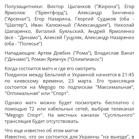
Полузащитники: Виктор Цыганков ("Жирона"), Егор
Ярмолюк ("Брентфорд"), Александр Зинченко
("Арсенал"), Егор Назарина, Георгий Судаков (оба -
"Шахтер"), Иван Калюжный ("Александрия"), Николай
Шапаренко, Виталий Буяльский, Андрей Ярмоленко
(все - "Динамо"), Алексей Гуцуляк, Александр Назаренко
(оба - "Полесье")
Нападающие: Артем Довбик ("Рома"), Владислав Ванат
("Динамо"), Роман Яремчук ("Олимпиакос")
Когда состоится матч и где его смотреть
Поединок между Бельгией и Украиной начнется в 21:45
по киевскому времени, 23 марта. Его трансляция
состоится на Megogo по подпискам "Максимальная",
"Оптимальная" или "Спорт".
Однако матч можно будет посмотреть бесплатно с
помощью Т2 или кабельных сетей, выбрав телеканал
"Megogo Спорт". На местных каналах "Суспільного"
трансляция будет отсутствовать.
Что еще известно об этом матче
Известно, что он состоится для Украины "на выезде", в