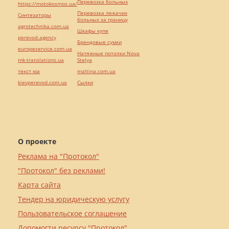
Перевозка больных
https://motokosmos.ua/
Перевозка лежачих
Синтезаторы
больных за границу
agrotechnika.com.ua
Шкафы купе
perevod.agency
Брендовые сумки
europeservice.com.ua
Натяжные потолки Nova
mk-translations.ua
Stelya
текст юа
maltina.com.ua
kievperevod.com.ua
Cылки
О проекте
Реклама на "Протокол"
"Протокол" без реклами!
Карта сайта
Тендер на юридическую услугу
Пользовательское соглашение
Допомогти ресурсу "Протокол"