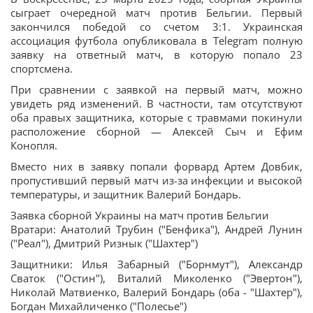
сыграет очередной матч против Бельгии. Первый
закончился победой со счетом 3:1. Украинская
ассоциация футбола опубликовала в Telegram полную
заявку на ответный матч, в которую попало 23
спортсмена.
При сравнении с заявкой на первый матч, можно
увидеть ряд изменений. В частности, там отсутствуют
оба правых защитника, которые с травмами покинули
расположение сборной — Алексей Сыч и Ефим
Конопля.
Вместо них в заявку попали форвард Артем Довбик,
пропустивший первый матч из-за инфекции и высокой
температуры, и защитник Валерий Бондарь.
Заявка сборной Украины на матч против Бельгии
Вратари: Анатолий Трубин ("Бенфика"), Андрей Лунин
("Реал"), Дмитрий Ризнык ("Шахтер")
Защитники: Илья Забарный ("Борнмут"), Александр
Сваток ("Остин"), Виталий Миколенко ("Эвертон"),
Николай Матвиенко, Валерий Бондарь (оба - "Шахтер"),
Богдан Михайличенко ("Полесье")