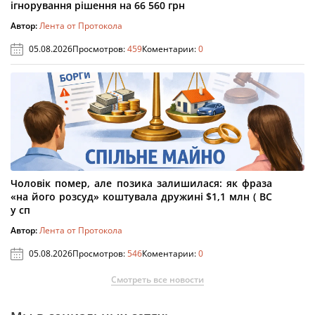
ігнорування рішення на 66 560 грн
Автор:
Лента от Протокола
05.08.2026
Просмотров:
459
Коментарии:
0
Чоловік помер, але позика залишилася: як фраза
«на його розсуд» коштувала дружині $1,1 млн ( ВС
у сп
Автор:
Лента от Протокола
05.08.2026
Просмотров:
546
Коментарии:
0
Смотреть все новости