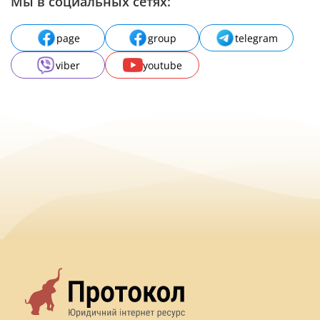
Мы в социальных сетях:
page
group
telegram
viber
youtube