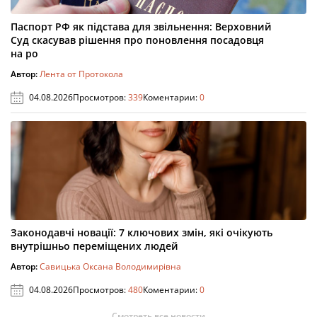
Паспорт РФ як підстава для звільнення: Верховний
Суд скасував рішення про поновлення посадовця
на ро
Автор:
Лента от Протокола
04.08.2026
Просмотров:
339
Коментарии:
0
Законодавчі новації: 7 ключових змін, які очікують
внутрішньо переміщених людей
Автор:
Савицька Оксана Володимирівна
04.08.2026
Просмотров:
480
Коментарии:
0
Смотреть все новости