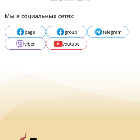
Мы в социальных сетях:
page
group
telegram
viber
youtube