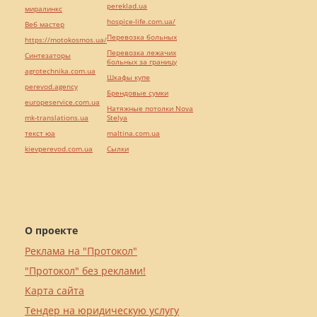
pereklad.ua
миралинкс
hospice-life.com.ua/
Веб мастер
Перевозка больных
https://motokosmos.ua/
Перевозка лежачих
Синтезаторы
больных за границу
agrotechnika.com.ua
Шкафы купе
perevod.agency
Брендовые сумки
europeservice.com.ua
Натяжные потолки Nova
mk-translations.ua
Stelya
текст юа
maltina.com.ua
kievperevod.com.ua
Cылки
О проекте
Реклама на "Протокол"
"Протокол" без реклами!
Карта сайта
Тендер на юридическую услугу