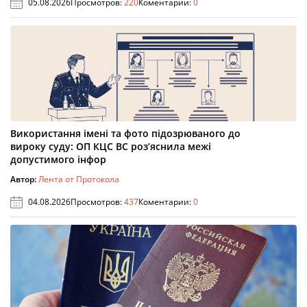
05.08.2026
Просмотров:
220
Коментарии:
0
Використання імені та фото підозрюваного до
вироку суду: ОП КЦС ВС роз’яснила межі
допустимого інфор
Автор:
Лента от Протокола
04.08.2026
Просмотров:
437
Коментарии:
0