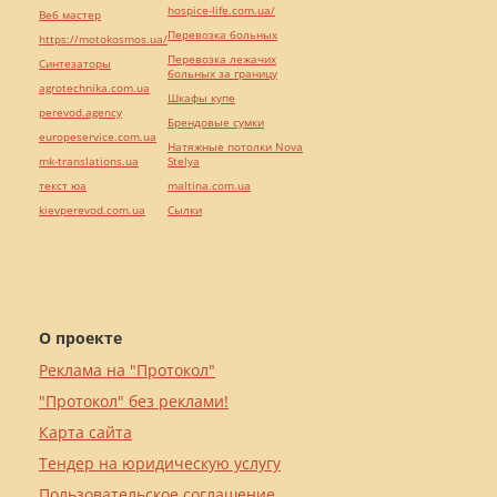
hospice-life.com.ua/
Веб мастер
Перевозка больных
https://motokosmos.ua/
Перевозка лежачих
Синтезаторы
больных за границу
agrotechnika.com.ua
Шкафы купе
perevod.agency
Брендовые сумки
europeservice.com.ua
Натяжные потолки Nova
mk-translations.ua
Stelya
текст юа
maltina.com.ua
kievperevod.com.ua
Cылки
О проекте
Реклама на "Протокол"
"Протокол" без реклами!
Карта сайта
Тендер на юридическую услугу
Пользовательское соглашение