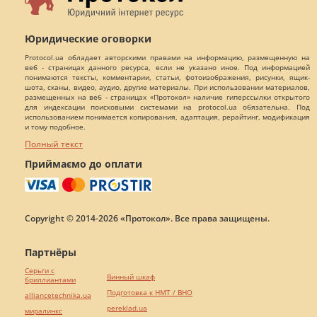
Юридические оговорки
Protocol.ua обладает авторскими правами на информацию, размещенную на
веб - страницах данного ресурса, если не указано иное. Под информацией
понимаются тексты, комментарии, статьи, фотоизображения, рисунки, ящик-
шота, сканы, видео, аудио, другие материалы. При использовании материалов,
размещенных на веб - страницах «Протокол» наличие гиперссылки открытого
для индексации поисковыми системами на protocol.ua обязательна. Под
использованием понимается копирования, адаптация, рерайтинг, модификация
и тому подобное.
Полный текст
Приймаємо до оплати
Copyright © 2014-2026 «Протокол». Все права защищены.
Партнёры
Серьги с
Винный шкаф
бриллиантами
Подготовка к НМТ / ВНО
alliancetechnika.ua
pereklad.ua
миралинкс