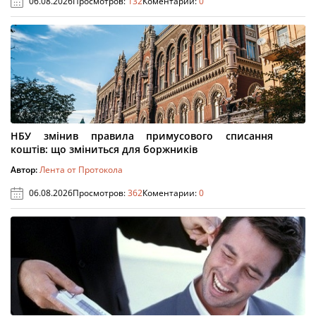
06.08.2026
Просмотров:
132
Коментарии:
0
НБУ змінив правила примусового списання
коштів: що зміниться для боржників
Автор:
Лента от Протокола
06.08.2026
Просмотров:
362
Коментарии:
0