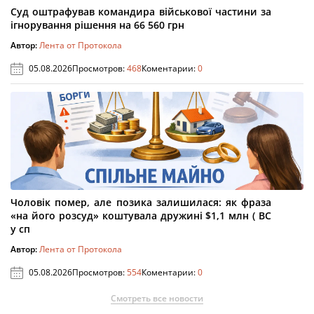
Суд оштрафував командира військової частини за
ігнорування рішення на 66 560 грн
Автор:
Лента от Протокола
05.08.2026
Просмотров:
468
Коментарии:
0
Чоловік помер, але позика залишилася: як фраза
«на його розсуд» коштувала дружині $1,1 млн ( ВС
у сп
Автор:
Лента от Протокола
05.08.2026
Просмотров:
554
Коментарии:
0
Смотреть все новости