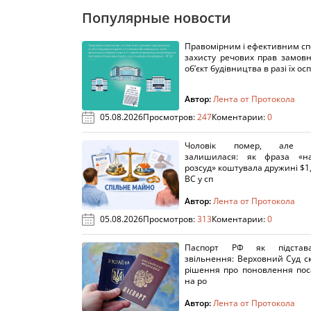
Популярные новости
Правомірним і ефективним с
захисту речових прав замов
об’єкт будівництва в разі їх осп
Автор:
Лента от Протокола
05.08.2026
Просмотров:
247
Коментарии:
0
Чоловік помер, але п
залишилася: як фраза «н
розсуд» коштувала дружині $1,
ВС у сп
Автор:
Лента от Протокола
05.08.2026
Просмотров:
313
Коментарии:
0
Паспорт РФ як підстав
звільнення: Верховний Суд с
рішення про поновлення пос
на ро
Автор:
Лента от Протокола