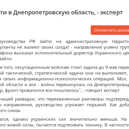
йти в Днепропетровскую область, - эксперт
Отключить рекл
руководства РФ зайти на административную террит
купанты не жалеют своих солдат - направление усеяно тру
рафона высказал исполнительный директор Украинского це
майло.
е того, оккупационным войскам стоит задача до 9 мая пере
й тактической, стратегической задачи они не выполняют,
ля своих информационно-психологических операций. Мол,
ой области и все - война перекинулась на Днепропетровщ
, фронт провалился все посыпалось", - говорит эксперт.
 нашей разведки, что перехваченные разговоры подтвержд
о направление, руководство угрожает тюрьмой. Как доб
ого союза.
атся, однако украинских сил значительно меньше. На
о живой силы, пытаются подтягивать технику. В частности