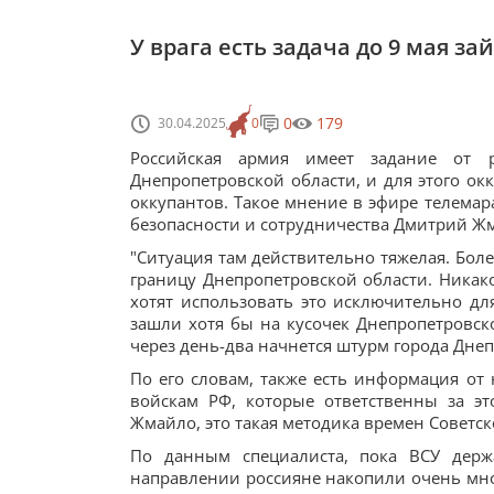
У врага есть задача до 9 мая за
0
179
30.04.2025
0
Российская армия имеет задание от 
Днепропетровской области, и для этого ок
оккупантов. Такое мнение в эфире телема
безопасности и сотрудничества Дмитрий Ж
"Ситуация там действительно тяжелая. Боле
границу Днепропетровской области. Никако
хотят использовать это исключительно д
зашли хотя бы на кусочек Днепропетровск
через день-два начнется штурм города Днепр
По его словам, также есть информация от
войскам РФ, которые ответственны за эт
Жмайло, это такая методика времен Советск
По данным специалиста, пока ВСУ держ
направлении россияне накопили очень мног