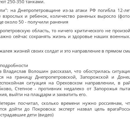
ют 250-350 танками.
ли": на Днепропетровщине из-за атаки РФ погибла 12-ле
е взрослых и ребенок, количество раненых выросло (фото
ще около 50 - получили ранения
ропетровскую область, то ничего критического не произой
важно сейчас сохранять жизнь и здоровье наших военных...
 жалея жизней своих солдат и это направление в прямом см
- подробности
 Владислав Волошин рассказал, что обострилась ситуаци
ся на границу Днепропетровской, Запорожской и Доне
неспокойная ситуация на Ореховском направлении, в ра
ково, Степное - противник недалеко от Запорожья пыта
ия, выйти на плацдарм и захватить его.
:Ветеран посчитал, сколько времени нужно россиянам, ч
тся дойти до Покровска: эксперт назвал цель врагаРосс
страдавшие дети (видео)