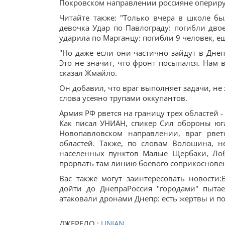
Покровском направлении россияне опериру
Читайте также: "Только вчера в школе бы
девочка Удар по Павлограду: погибли дво
ударила по Марганцу: погибли 9 человек, е
"Но даже если они частично зайдут в Днеп
Это не значит, что фронт посыпался. Нам 
сказал Жмайло.
Он добавил, что враг выполняет задачи, не
слова усеяно трупами оккупантов.
Армия РФ рвется на границу трех областей 
Как писал УНИАН, спикер Сил обороны юга
Новопавловском направлении, враг рвет
областей. Также, по словам Волошина, 
населенных пунктов Малые Щербаки, Лоб
прорвать там линию боевого соприкосновен
Вас также могут заинтересовать новости
дойти до ДнепраРоссия "городами" пытае
атаковали дронами Днепр: есть жертвы и по
ДЖЕРЕЛО :
UNIAN