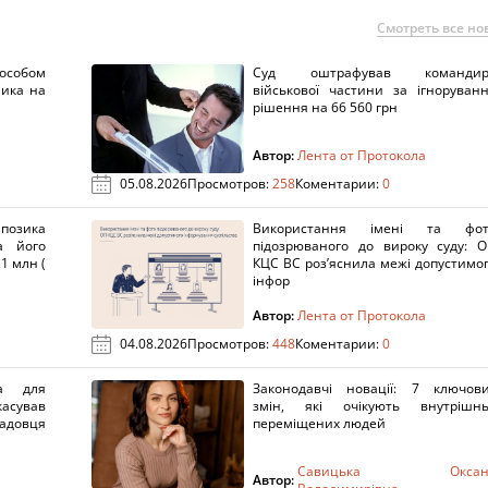
Смотреть все но
пособом
Суд оштрафував командир
ника на
військової частини за ігноруван
рішення на 66 560 грн
Автор:
Лента от Протокола
05.08.2026
Просмотров:
258
Коментарии:
0
озика
Використання імені та фот
а його
підозрюваного до вироку суду: 
1 млн (
КЦС ВС роз’яснила межі допустимо
інфор
Автор:
Лента от Протокола
04.08.2026
Просмотров:
448
Коментарии:
0
а для
Законодавчі новації: 7 ключов
касував
змін, які очікують внутрішн
адовця
переміщених людей
Савицька Оксан
Автор: