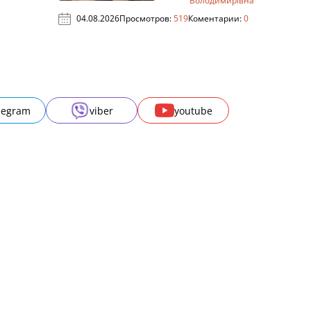
Володимирівна
04.08.2026
Просмотров:
519
Коментарии:
0
legram
viber
youtube