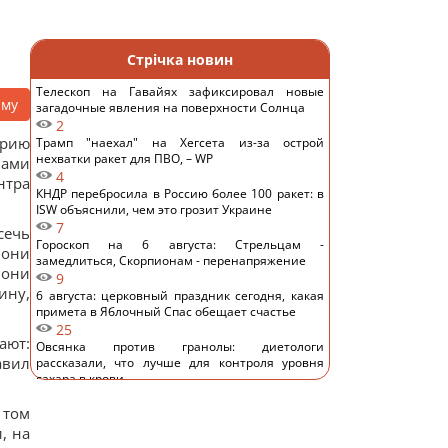
Стрічка новин
Телескоп на Гавайях зафиксировал новые
аму
загадочные явления на поверхности Солнца
2
орию
Трамп "наехал" на Хегсета из-за острой
нехватки ракет для ПВО, – WP
пами
4
нтра
КНДР перебросила в Россию более 100 ракет: в
ISW объяснили, чем это грозит Украине
7
сечь
Гороскоп на 6 августа: Стрельцам -
 они
замедлиться, Скорпионам - перенапряжение
 они
9
ину,
6 августа: церковный праздник сегодня, какая
примета в Яблочный Спас обещает счастье
25
ают:
Овсянка против гранолы: диетологи
авил
рассказали, что лучше для контроля уровня
сахара в крови
13
 том
Можно ли заваривать чайный пакетик дважды:
ответ экспертов
, на
13