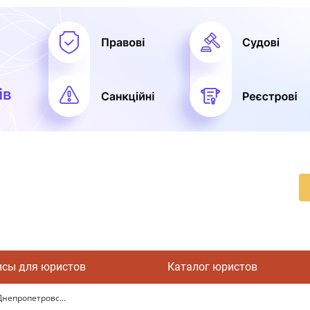
исы для юристов
Каталог юристов
Днепропетровс...