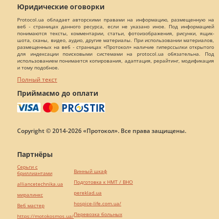
Юридические оговорки
Protocol.ua обладает авторскими правами на информацию, размещенную на
веб - страницах данного ресурса, если не указано иное. Под информацией
понимаются тексты, комментарии, статьи, фотоизображения, рисунки, ящик-
шота, сканы, видео, аудио, другие материалы. При использовании материалов,
размещенных на веб - страницах «Протокол» наличие гиперссылки открытого
для индексации поисковыми системами на protocol.ua обязательна. Под
использованием понимается копирования, адаптация, рерайтинг, модификация
и тому подобное.
Полный текст
Приймаємо до оплати
Copyright © 2014-2026 «Протокол». Все права защищены.
Партнёры
Серьги с
Винный шкаф
бриллиантами
Подготовка к НМТ / ВНО
alliancetechnika.ua
pereklad.ua
миралинкс
hospice-life.com.ua/
Веб мастер
Перевозка больных
https://motokosmos.ua/