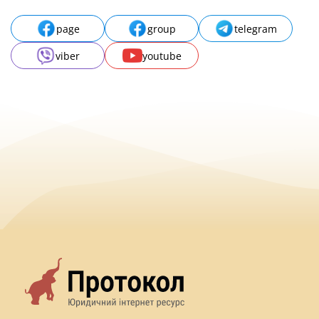
page
group
telegram
viber
youtube