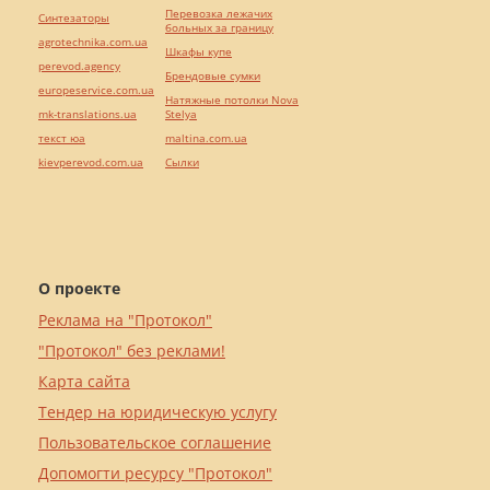
Перевозка лежачих
Синтезаторы
больных за границу
agrotechnika.com.ua
Шкафы купе
perevod.agency
Брендовые сумки
europeservice.com.ua
Натяжные потолки Nova
mk-translations.ua
Stelya
текст юа
maltina.com.ua
kievperevod.com.ua
Cылки
О проекте
Реклама на "Протокол"
"Протокол" без реклами!
Карта сайта
Тендер на юридическую услугу
Пользовательское соглашение
Допомогти ресурсу "Протокол"