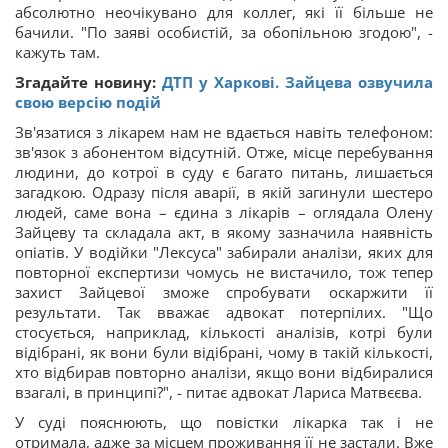
абсолютно неочікувано для коллег, які її більше не
бачили. "По заяві особистій, за обопільною згодою", -
кажуть там.
Згадайте новину:
ДТП у Харкові. Зайцева озвучила
свою версію подій
Зв'язатися з лікарем нам не вдається навіть телефоном:
зв'язок з абонентом відсутній. Отже, місце перебування
людини, до котрої в суду є багато питань, лишається
загадкою. Одразу після аварії, в якій загинули шестеро
людей, саме вона – єдина з лікарів – оглядала Олену
Зайцеву та складала акт, в якому зазначила наявність
опіатів. У водійки "Лексуса" забирали аналізи, яких для
повторної експертизи чомусь не вистачило, тож тепер
захист Зайцевої зможе спробувати оскаржити її
результати. Так вважає адвокат потерпілих. "Що
стосується, наприклад, кількості аналізів, котрі були
відібрані, як вони були відібрані, чому в такій кількості,
хто відбирав повторно аналізи, якщо вони відбиралися
взагалі, в принципі?", - питає адвокат Лариса Матвєєва.
У суді пояснюють, що повістки лікарка так і не
отримала, адже за місцем проживання її не застали. Вже