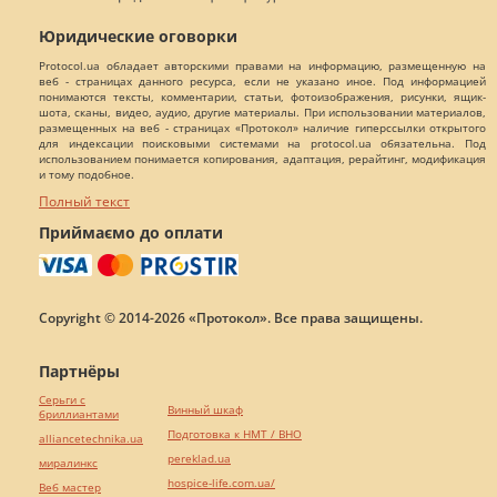
Юридические оговорки
Protocol.ua обладает авторскими правами на информацию, размещенную на
веб - страницах данного ресурса, если не указано иное. Под информацией
понимаются тексты, комментарии, статьи, фотоизображения, рисунки, ящик-
шота, сканы, видео, аудио, другие материалы. При использовании материалов,
размещенных на веб - страницах «Протокол» наличие гиперссылки открытого
для индексации поисковыми системами на protocol.ua обязательна. Под
использованием понимается копирования, адаптация, рерайтинг, модификация
и тому подобное.
Полный текст
Приймаємо до оплати
Copyright © 2014-2026 «Протокол». Все права защищены.
Партнёры
Серьги с
Винный шкаф
бриллиантами
Подготовка к НМТ / ВНО
alliancetechnika.ua
pereklad.ua
миралинкс
hospice-life.com.ua/
Веб мастер