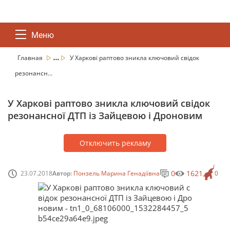
Меню
...
Главная
У Харкові раптово зникла ключовий свідок
резонансн...
У Харкові раптово зникла ключовий свідок
резонансної ДТП із Зайцевою і Дроновим
Отключить рекламу
0
1621
23.07.2018
Автор:
Понзель Марина Генадіївна
0