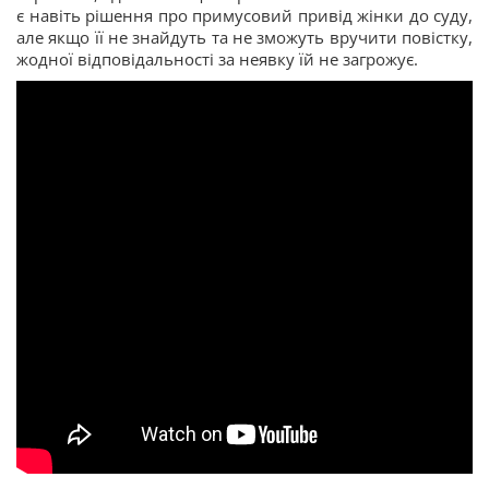
є навіть рішення про примусовий привід жінки до суду,
але якщо її не знайдуть та не зможуть вручити повістку,
жодної відповідальності за неявку їй не загрожує.