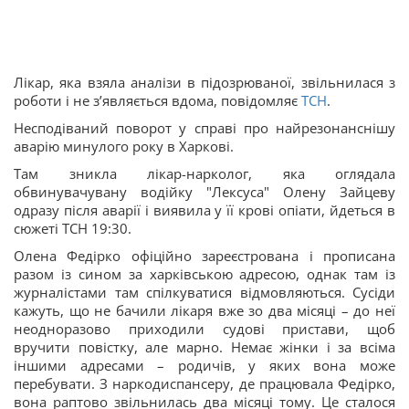
Лікар, яка взяла аналізи в підозрюваної, звільнилася з
роботи і не з’являється вдома, повідомляє
ТСН
.
Несподіваний поворот у справі про найрезонанснішу
аварію минулого року в Харкові.
Там зникла лікар-нарколог, яка оглядала
обвинувачувану водійку "Лексуса" Олену Зайцеву
одразу після аварії і виявила у її крові опіати, йдеться в
сюжеті ТСН 19:30.
Олена Федірко офіційно зареєстрована і прописана
разом із сином за харківською адресою, однак там із
журналістами там спілкуватися відмовляються. Сусіди
кажуть, що не бачили лікаря вже зо два місяці – до неї
неодноразово приходили судові пристави, щоб
вручити повістку, але марно. Немає жінки і за всіма
іншими адресами – родичів, у яких вона може
перебувати. З наркодиспансеру, де працювала Федірко,
вона раптово звільнилась два місяці тому. Це сталося