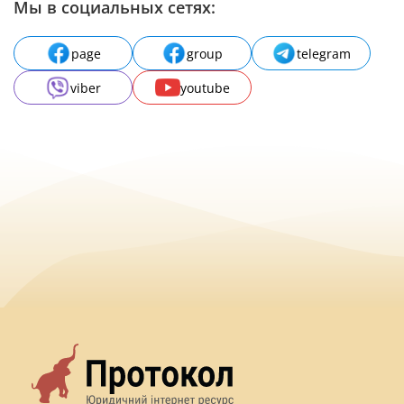
Мы в социальных сетях:
page
group
telegram
viber
youtube