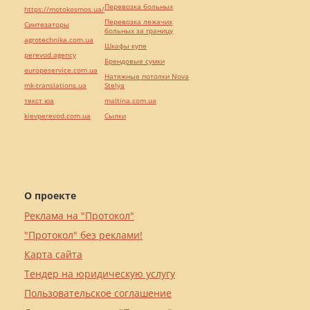
Перевозка больных
https://motokosmos.ua/
Перевозка лежачих
Синтезаторы
больных за границу
agrotechnika.com.ua
Шкафы купе
perevod.agency
Брендовые сумки
europeservice.com.ua
Натяжные потолки Nova
mk-translations.ua
Stelya
текст юа
maltina.com.ua
kievperevod.com.ua
Cылки
О проекте
Реклама на "Протокол"
"Протокол" без реклами!
Карта сайта
Тендер на юридическую услугу
Пользовательское соглашение