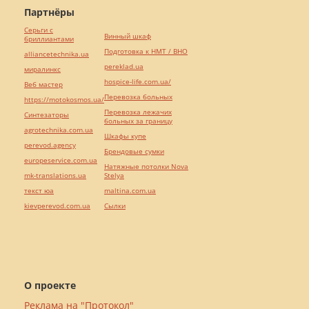
Партнёры
Серьги с
Винный шкаф
бриллиантами
Подготовка к НМТ / ВНО
alliancetechnika.ua
pereklad.ua
миралинкс
hospice-life.com.ua/
Веб мастер
Перевозка больных
https://motokosmos.ua/
Перевозка лежачих
Синтезаторы
больных за границу
agrotechnika.com.ua
Шкафы купе
perevod.agency
Брендовые сумки
europeservice.com.ua
Натяжные потолки Nova
mk-translations.ua
Stelya
текст юа
maltina.com.ua
kievperevod.com.ua
Cылки
О проекте
Реклама на "Протокол"