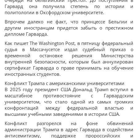
очереди на бельгийский престол. До поступления в
Гарвард она получила степень по истории и
политологии в Оксфордском университете.
Впрочем далеко не факт, что принцессе Бельгии и
другим иностранцам придется забыть о престижном
дипломе Гарварда.
Как пишет The Washington Post, в пятницу федеральный
судья в Массачусетсе издал судебный приказ о
временной остановке решения Министерства
внутренней безопасности, которым был аннулирован
сертификат Гарварда о праве принимать на обучение
иностранных студентов.
Конфликт Трампа с американскими университетами
В 2025 году президент США Дональд Трамп вступил в
масштабное противостояние с Гарвардским
университетом, что стало одной из самых громких
конфронтаций между федеральной властью и
высшими учебными заведениями в истории США.
Конфликт разгорелся на фоне обвинений
администрации Трампа в адрес Гарварда в содействии
антисемитизму, поддержке пророссийских и