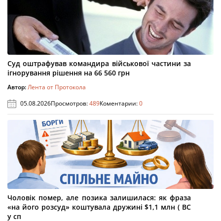
Суд оштрафував командира військової частини за
ігнорування рішення на 66 560 грн
Автор:
Лента от Протокола
05.08.2026
Просмотров:
489
Коментарии:
0
Чоловік помер, але позика залишилася: як фраза
«на його розсуд» коштувала дружині $1,1 млн ( ВС
у сп