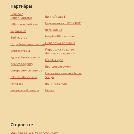
Партнёры
Серьги с
Винный шкаф
бриллиантами
Подготовка к НМТ / ВНО
alliancetechnika.ua
pereklad.ua
миралинкс
hospice-life.com.ua/
Веб мастер
Перевозка больных
https://motokosmos.ua/
Перевозка лежачих
Синтезаторы
больных за границу
agrotechnika.com.ua
Шкафы купе
perevod.agency
Брендовые сумки
europeservice.com.ua
Натяжные потолки Nova
mk-translations.ua
Stelya
текст юа
maltina.com.ua
kievperevod.com.ua
Cылки
О проекте
Реклама на "Протокол"