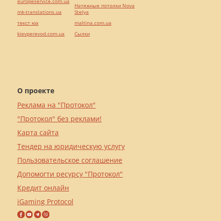
europeservice.com.ua
Натяжные потолки Nova
mk-translations.ua
Stelya
текст юа
maltina.com.ua
kievperevod.com.ua
Cылки
О проекте
Реклама на "Протокол"
"Протокол" без реклами!
Карта сайта
Тендер на юридическую услугу
Пользовательское соглашение
Допомогти ресурсу "Протокол"
Кредит онлайн
iGaming Protocol