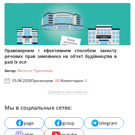
Правомірним і ефективним способом захисту
речових прав замовника на об’єкт будівництва в
разі їх осп
Автор:
Лента от Протокола
05.08.2026
Просмотров:
382
Коментарии:
0
Смотреть все новости
Мы в социальных сетях:
page
group
telegram
viber
youtube