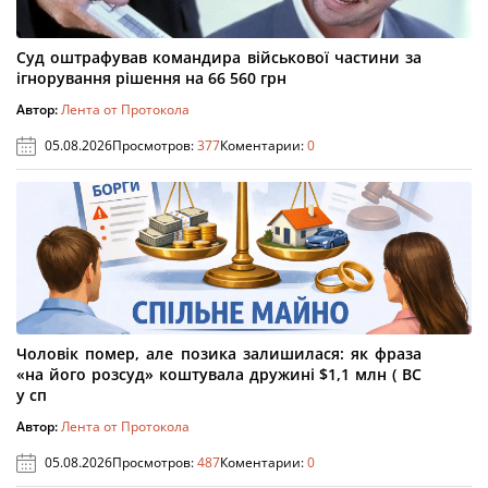
Суд оштрафував командира військової частини за
ігнорування рішення на 66 560 грн
Автор:
Лента от Протокола
05.08.2026
Просмотров:
377
Коментарии:
0
Чоловік помер, але позика залишилася: як фраза
«на його розсуд» коштувала дружині $1,1 млн ( ВС
у сп
Автор:
Лента от Протокола
05.08.2026
Просмотров:
487
Коментарии:
0