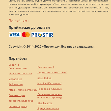
шота, сканы, видео, аудио, другие материалы. При использовании материалов,
размещенных на веб - страницах «Протокол» наличие гиперссылки открытого
для индексации поисковыми системами на protocol.ua обязательна. Под
использованием понимается копирования, адаптация, рерайтинг, модификация
и тому подобное.
Полный текст
Приймаємо до оплати
Copyright © 2014-2026 «Протокол». Все права защищены.
Партнёры
Серьги с
Винный шкаф
бриллиантами
Подготовка к НМТ / ВНО
alliancetechnika.ua
pereklad.ua
миралинкс
hospice-life.com.ua/
Веб мастер
Перевозка больных
https://motokosmos.ua/
Перевозка лежачих
Синтезаторы
больных за границу
agrotechnika.com.ua
Шкафы купе
perevod.agency
Брендовые сумки