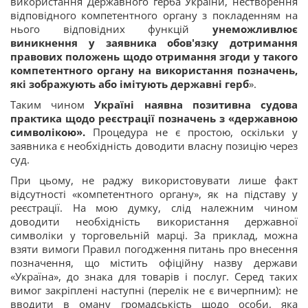
використання Державного герба України, нестворення
відповідного компетентного органу з покладенням на
нього відповідних функцій
унеможливлює
виникнення у заявника обов'язку дотримання
правових положень щодо отримання згоди у такого
компетентного органу на використання позначень,
які зображують або імітують державні герб
».
Таким чином
Україні наявна позитивна судова
практика щодо реєстрації позначень з «державною
символікою».
Процедура не є простою, оскільки у
заявника є необхідність доводити власну позицію через
суд.
При цьому, не раджу використовувати лише факт
відсутності «компетентного органу», як на підставу у
реєстрації. На мою думку, слід належним чином
доводити необхідність використання державної
символіки у торговельній марці. За приклад, можна
взяти вимоги Правил погодження питань про внесення
позначення, що містить офіційну назву держави
«Україна», до знака для товарів і послуг. Серед таких
вимог закріплені наступні (перелік не є вичерпним): не
вводити в оману громадськість щодо особи, яка