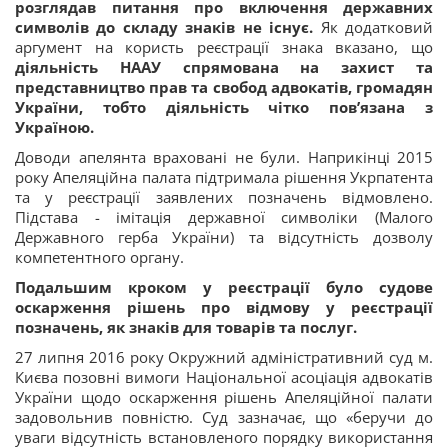
розглядав питання про включення державних
символів до складу знаків не існує.
Як додатковий
аргумент на користь реєстрації знака вказано, що
діяльність НААУ спрямована на захист та
представництво прав та свобод адвокатів, громадян
України, тобто діяльність чітко пов’язана з
Україною.
Доводи апелянта враховані не були. Наприкінці 2015
року Апеляційна палата підтримала рішення Укрпатента
та у реєстрації заявлених позначень відмовлено.
Підстава - імітація державної символіки (Малого
Державного герба України) та відсутність дозволу
компетентного органу.
Подальшим кроком у реєстрації було судове
оскарження рішень про відмову у реєстрації
позначень, як знаків для товарів та послуг.
27 липня 2016 року Окружний адміністративний суд м.
Києва позовні вимоги Національної асоціація адвокатів
України щодо оскарження рішень Апеляційної палати
задовольнив повністю. Суд зазначає, що «беручи до
уваги відсутність встановленого порядку використання