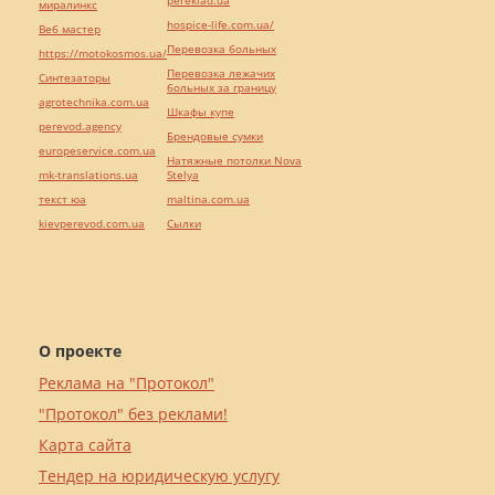
pereklad.ua
миралинкс
hospice-life.com.ua/
Веб мастер
Перевозка больных
https://motokosmos.ua/
Перевозка лежачих
Синтезаторы
больных за границу
agrotechnika.com.ua
Шкафы купе
perevod.agency
Брендовые сумки
europeservice.com.ua
Натяжные потолки Nova
mk-translations.ua
Stelya
текст юа
maltina.com.ua
kievperevod.com.ua
Cылки
О проекте
Реклама на "Протокол"
"Протокол" без реклами!
Карта сайта
Тендер на юридическую услугу