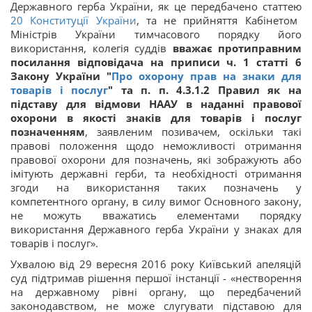
Державного герба України, як це передбачено статтею
20
Конституції України
, та не прийняття Кабінетом
Міністрів України тимчасового порядку його
використання, колегія суддів
вважає протиправним
посилання відповідача на приписи ч. 1 статті 6
Закону України "
Про охорону прав на знаки для
товарів і послуг
" та п. п. 4.3.1.2 Правил як на
підставу для відмови НААУ в наданні правової
охорони в якості знаків для товарів і послуг
позначенням
, заявленим позивачем, оскільки такі
правові положення щодо неможливості отримання
правової охорони для позначень, які зображують або
імітують державні герби, та необхідності отримання
згоди на використання таких позначень у
компетентного органу, в силу вимог Основного закону,
не можуть вважатись елементами порядку
використання Державного герба України у знаках для
товарів і послуг».
Ухвалою від 29 вересня 2016 року Київський апеляцій
суд підтримав рішення першої інстанції - «нестворення
на державному рівні органу, що передбачений
законодавством, не може слугувати підставою для