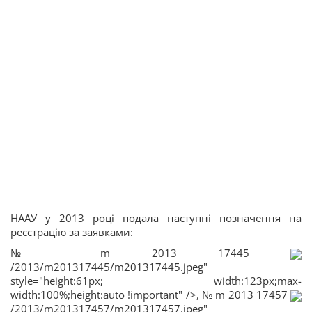
НААУ у 2013 році подала наступні позначення на
реєстрацію за заявками:
№ m 2013 17445
/2013/m201317445/m201317445.jpeg"
style="height:61px; width:123px;max-
width:100%;height:auto !important" />, № m 2013 17457
/2013/m201317457/m201317457.jpeg"