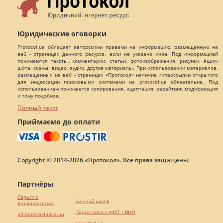
Юридические оговорки
Protocol.ua обладает авторскими правами на информацию, размещенную на
веб - страницах данного ресурса, если не указано иное. Под информацией
понимаются тексты, комментарии, статьи, фотоизображения, рисунки, ящик-
шота, сканы, видео, аудио, другие материалы. При использовании материалов,
размещенных на веб - страницах «Протокол» наличие гиперссылки открытого
для индексации поисковыми системами на protocol.ua обязательна. Под
использованием понимается копирования, адаптация, рерайтинг, модификация
и тому подобное.
Полный текст
Приймаємо до оплати
Copyright © 2014-2026 «Протокол». Все права защищены.
Партнёры
Серьги с
Винный шкаф
бриллиантами
Подготовка к НМТ / ВНО
alliancetechnika.ua