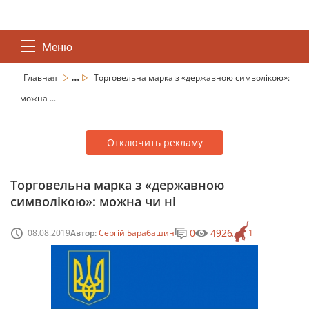
Меню
...
Главная
Торговельна марка з «державною символікою»:
можна ...
Отключить рекламу
Торговельна марка з «державною
символікою»: можна чи ні
0
4926
08.08.2019
Автор:
Сергій Барабашин
1