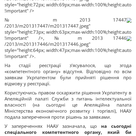
style="height:72px; width:69px;max-width:100%;height:auto
!important" />
№ m 2013 17447
/2013/m201317447/m201317447.jpeg"
style="height:73px; width:63px;max-width:100%;height:auto
!important" />, № m 2013 17446
/2013/m201317446/m201317446.jpeg"
style="height:64px; width:47px;max-width:100%;height:auto
!important" />.
На стадії реєстрації з’ясувалося, що згода
«компетентного органу» відсутня. Відповідно по всім
заявкам Укрпатентом були прийняті рішення про
відмову у реєстрації.
Користуючись правом оскаржити рішення Укрпатенту в
Апеляційній палаті Служби з питань інтелектуальної
власності (на сьогодні це Апеляційна палата
Міністерства економічного розвитку і торгівлі), НААУ
подала заперечення проти рішень за заявками.
У запереченнях НААУ зазначала, що
на сьогодні
спеціального компетентного органу, який би