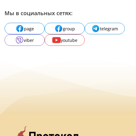
Мы в социальных сетях:
page
group
telegram
viber
youtube