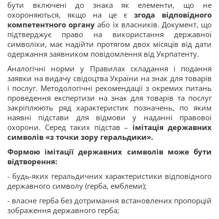
бути включені до знака як елементи, що не
охороняються, якщо на це є
згода відповідного
компетентного органу
або їх власників. Документ, що
підтверджує право на використання державної
символіки, має надійти протягом двох місяців від дати
одержання заявником повідомлення від Укрпатенту.
Аналогічні норми у Правилах складання і подання
заявки на видачу свідоцтва України на знак для товарів
і послуг. Методологічні рекомендації з окремих питань
проведення експертизи на знак для товарів та послуг
закріплюють ряд характеристик позначень, по яким
наявні підстави для відмови у наданні правової
охорони. Серед таких підстав –
імітація державних
символів «з точки зору геральдики».
Формою імітації державних символів може бути
відтворення:
- будь-яких геральдичних характеристики відповідного
державного символу (герба, емблеми);
- власне герба без дотримання встановлених пропорцій
зображення державного герба;