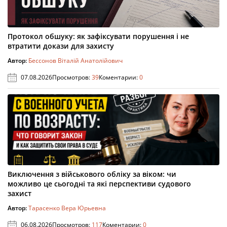
Протокол обшуку: як зафіксувати порушення і не
втратити докази для захисту
Автор:
Бессонов Віталій Анатолійович
07.08.2026
Просмотров:
39
Коментарии:
0
Виключення з військового обліку за віком: чи
можливо це сьогодні та які перспективи судового
захист
Автор:
Тарасенко Вера Юрьевна
06.08.2026
Просмотров:
117
Коментарии:
0