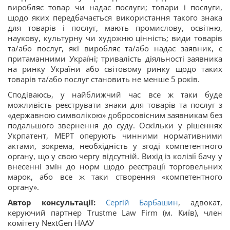
виробляє товар чи надає послуги; товари і послуги,
щодо яких передбачається використання такого знака
для товарів і послуг, мають промислову, освітню,
наукову, культурну чи художню цінність; види товарів
та/або послуг, які виробляє та/або надає заявник, є
притаманними Україні; тривалість діяльності заявника
на ринку України або світовому ринку щодо таких
товарів та/або послуг становить не менше 5 років.
Сподіваюсь, у найближчий час все ж таки буде
можливість реєструвати знаки для товарів та послуг з
«державною символікою» добросовісним заявникам без
подальшого звернення до суду. Оскільки у рішеннях
Укрпатент, МЕРТ оперують чинними нормативними
актами, зокрема, необхідність у згоді компетентного
органу, що у свою чергу відсутній. Вихід із колізії бачу у
внесенні змін до норм щодо реєстрації торговельних
марок, або все ж таки створення «компетентного
органу».
Автор консультації:
Сергій Барбашин
, адвокат,
керуючий партнер Trustme Law Firm (м. Київ), член
комітету NextGen НААУ