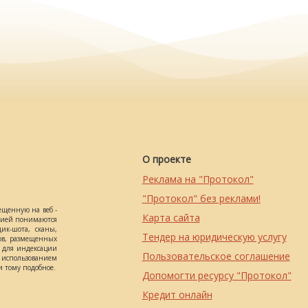
О проекте
Реклама на "Протокол"
"Протокол" без реклами!
ещенную на веб -
Карта сайта
ацией понимаются
ик-шота, сканы,
Тендер на юридическую услугу
ов, размещенных
о для индексации
Пользовательское соглашение
использованием
 тому подобное.
Допомогти ресурсу "Протокол"
Кредит онлайн