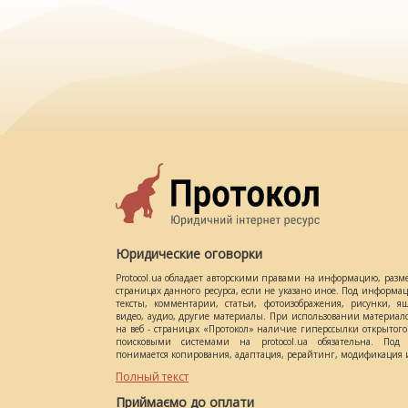
Юридические оговорки
Protocol.ua обладает авторскими правами на информацию, разм
страницах данного ресурса, если не указано иное. Под информ
тексты, комментарии, статьи, фотоизображения, рисунки, ящ
видео, аудио, другие материалы. При использовании материал
на веб - страницах «Протокол» наличие гиперссылки открытог
поисковыми системами на protocol.ua обязательна. Под 
понимается копирования, адаптация, рерайтинг, модификация и
Полный текст
Приймаємо до оплати