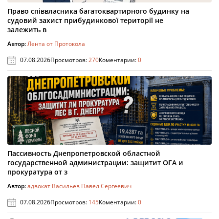
Право співвласника багатоквартирного будинку на
судовий захист прибудинкової території не
залежить в
Автор:
Лента от Протокола
07.08.2026
Просмотров:
270
Коментарии:
0
Пассивность Днепропетровской областной
государственной администрации: защитит ОГА и
прокуратура от з
Автор:
адвокат Васильев Павел Сергеевич
07.08.2026
Просмотров:
145
Коментарии:
0