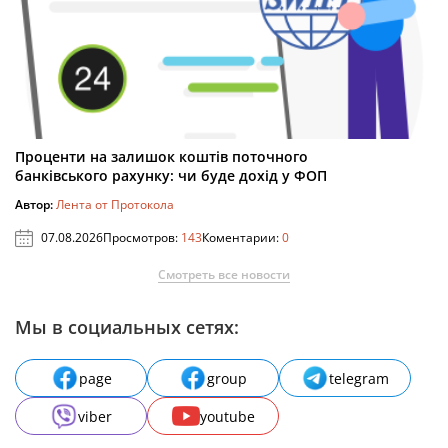
Проценти на залишок коштів поточного
банківського рахунку: чи буде дохід у ФОП
Автор:
Лента от Протокола
07.08.2026
Просмотров:
143
Коментарии:
0
Смотреть все новости
Мы в социальных сетях:
page
group
telegram
viber
youtube