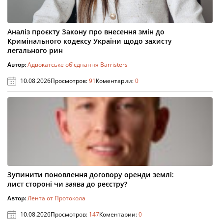
Аналіз проєкту Закону про внесення змін до
Кримінального кодексу України щодо захисту
легального рин
Автор:
Адвокатське об'єднання Barristers
10.08.2026
Просмотров:
91
Коментарии:
0
Зупинити поновлення договору оренди землі:
лист стороні чи заява до реєстру?
Автор:
Лента от Протокола
10.08.2026
Просмотров:
147
Коментарии:
0