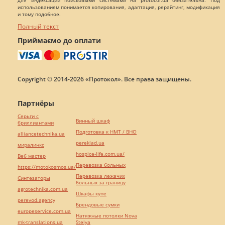
для индексации поисковыми системами на protocol.ua обязательна. Под
использованием понимается копирования, адаптация, рерайтинг, модификация
и тому подобное.
Полный текст
Приймаємо до оплати
Copyright © 2014-2026 «Протокол». Все права защищены.
Партнёры
Серьги с
Винный шкаф
бриллиантами
Подготовка к НМТ / ВНО
alliancetechnika.ua
pereklad.ua
миралинкс
hospice-life.com.ua/
Веб мастер
Перевозка больных
https://motokosmos.ua/
Перевозка лежачих
Синтезаторы
больных за границу
agrotechnika.com.ua
Шкафы купе
perevod.agency
Брендовые сумки
europeservice.com.ua
Натяжные потолки Nova
mk-translations.ua
Stelya