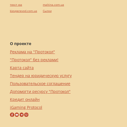
текст юа
maltina.com.ua
kievperevod.com.ua
Cылки
О проекте
Реклама на "Протокол"
"Протокол" без реклами!
Карта сайта
Тендер на юридическую услугу
Пользовательское соглашение
Допомогти ресурсу "Протокол"
Кредит онлайн
iGaming Protocol