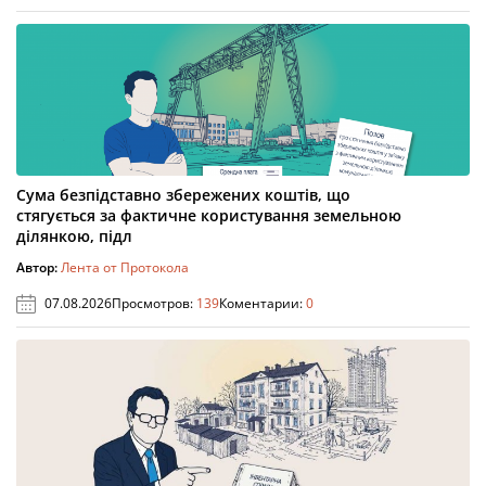
Сума безпідставно збережених коштів, що
стягується за фактичне користування земельною
ділянкою, підл
Автор:
Лента от Протокола
07.08.2026
Просмотров:
139
Коментарии:
0