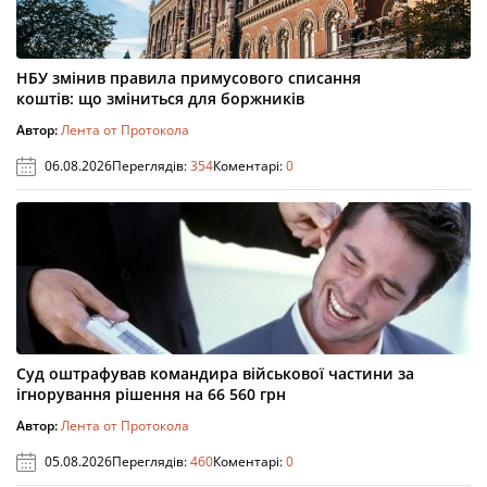
НБУ змінив правила примусового списання
коштів: що зміниться для боржників
Автор:
Лента от Протокола
06.08.2026
Переглядів:
354
Коментарі:
0
Суд оштрафував командира військової частини за
ігнорування рішення на 66 560 грн
Автор:
Лента от Протокола
05.08.2026
Переглядів:
460
Коментарі:
0