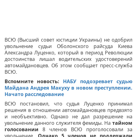
ВСЮ (Высший совет юстиции Украины) не одобрил
увольнение судьи Оболонского райсуда Киева
Александра Луценко, который в период Революции
достоинства лишал водительских удостоверений
автомайдановцев. Об этом сообщает пресс-служба
ВСЮ.
Вспомните новость:
НАБУ подозревает судью
Майдана Андрея Макуху в новом преступлении.
Начато расследование
ВСЮ постановил, что судья Луценко принимал
решения в отношении автомайдановцев предвзято
и необъективно. Однако не дал разрешение на
увольнение данного служителя фемиды. На
тайном
голосовании
8 членов ВСЮ проголосовали за
увольнение.
Однако 5 членов не поддержали