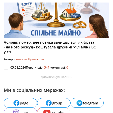
Чоловік помер, але позика залишилася: як фраза
«на його розсуд» коштувала дружині $1,1 млн ( ВС
у сп
Автор:
Лента от Протокола
05.08.2026
Переглядів:
547
Коментарі:
0
Дивитись усі новини
Ми в соціальних мережах:
page
group
telegram
viber
youtube