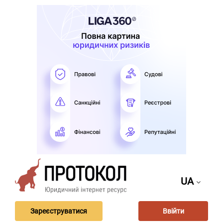
UA
Зареєструватися
Ввійти