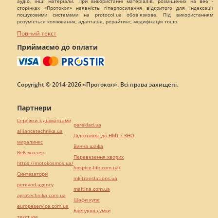
аудіо, інші матеріали. При використанні матеріалів, розміщених на веб -
сторінках «Протокол» наявність гіперпосилання відкритого для індексації
пошуковими системами на protocol.ua обов`язкове. Під використанням
розуміється копіювання, адаптація, рерайтинг, модифікація тощо.
Повний текст
Приймаємо до оплати
Copyright © 2014-2026 «Протокол». Всі права захищені.
Партнери
Сережки з діамантами
pereklad.ua
alliancetechnika.ua
Підготовка до НМТ / ЗНО
миралинкс
Винна шафа
Веб мастер
Перевезення хворих
https://motokosmos.ua/
hospice-life.com.ua/
Синтезатори
mk-translations.ua
perevod.agency
maltina.com.ua
agrotechnika.com.ua
Шафи купе
europeservice.com.ua
Брендові сумки
текст юа