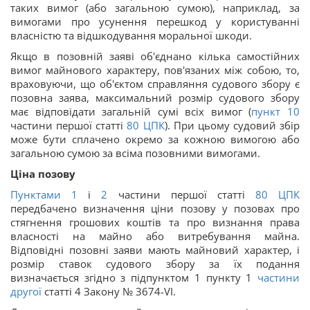
таких вимог (або загальною сумою), наприклад, за
вимогами про усунення перешкод у користуванні
власністю та відшкодування моральної шкоди.
Якщо в позовній заяві об'єднано кілька самостійних
вимог майнового характеру, пов'язаних між собою, то,
враховуючи, що об'єктом справляння судового збору є
позовна заява, максимальний розмір судового збору
має відповідати загальній сумі всіх вимог (
пункт 10
частини першої статті
80
ЦПК
). При цьому судовий збір
може бути сплачено окремо за кожною вимогою або
загальною сумою за всіма позовними вимогами.
Ціна позову
Пунктами 1
і
2
частини першої статті
80
ЦПК
передбачено визначення ціни позову у позовах про
стягнення грошових коштів та про визнання права
власності на майно або витребування майна.
Відповідні позовні заяви мають майновий характер, і
розмір ставок судового збору за їх подання
визначається згідно з підпунктом 1 пункту 1
частини
другої
статті 4 Закону № 3674-VI.