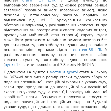
підставі
статті 121
ЦПК
. У цьому випадку до
відповідного звернення суд здійснює розгляд раніше
заявленої позовної вимоги (позовних вимог), якщо
позивач у встановленому законом порядку не
відмовився від неї. З урахуванням конкретних
обставин (наприклад, у разі заявлення клопотання про
відстрочення чи розстрочення сплати судових витрат,
враховуючи майновий стан сторони) справу судом
може бути розглянуто та змінено вимоги позивача без
доплати суми судового збору з подальшим розподілом
останнього між сторонами згідно зі
статтею 88
ЦПК
. У
разі зменшення розміру позовних вимог зайво
сплачена сума судового збору підлягає поверненню
(
пункт 1
частини першої статті 7 Закону № 3674-VI).
Підпунктом 14 пункту 1
частини другої
статті 4 Закону
№ 3674-VI визначено розмір ставки судового збору за
подання апеляційної і касаційної скарги на ухвалу суду,
заяви про приєднання до апеляційної чи касаційної
скарги на ухвалу суду, а саме 0,1 розміру мінімальної
заробітної плати. Зазначене положення стосується
подання апеляційних і касаційних скарг на будь-які
ухвали суду, що підлягають оскарженню незалежно від