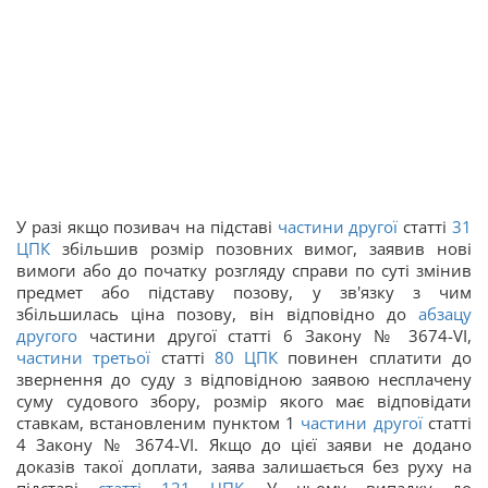
У разі якщо позивач на підставі
частини другої
статті
31
ЦПК
збільшив розмір позовних вимог, заявив нові
вимоги або до початку розгляду справи по суті змінив
предмет або підставу позову, у зв'язку з чим
збільшилась ціна позову, він відповідно до
абзацу
другого
частини другої статті 6 Закону № 3674-VI,
частини третьої
статті
80
ЦПК
повинен сплатити до
звернення до суду з відповідною заявою несплачену
суму судового збору, розмір якого має відповідати
ставкам, встановленим пунктом 1
частини другої
статті
4 Закону № 3674-VI. Якщо до цієї заяви не додано
доказів такої доплати, заява залишається без руху на