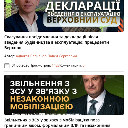
Скасування повідомлення та декларації після
введення будівництва в експлуатацію: прецеденти
Верховог
Автор:
адвокат Васильев Павел Сергеевич
01.06.2026
Просмотров:
1423
Коментарии:
0
Звільнення з ЗСУ у зв`язку з мобілізацією поза
граничним віком, формальним ВЛК та незаконним