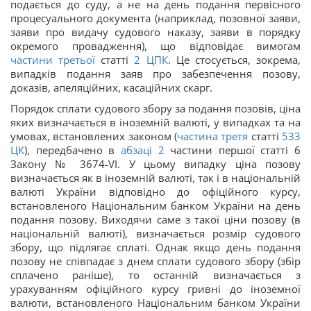
подається до суду, а не на день подання первісного
процесуального документа (наприклад, позовної заяви,
заяви про видачу судового наказу, заяви в порядку
окремого провадження), що відповідає вимогам
частини третьої
статті
2
ЦПК
. Це стосується, зокрема,
випадків подання заяв про забезпечення позову,
доказів, апеляційних, касаційних скарг.
Порядок сплати судового збору за подання позовів, ціна
яких визначається в іноземній валюті, у випадках та на
умовах, встановлених законом (
частина третя
статті
533
ЦК
), передбачено в
абзаці 2
частини першої статті 6
Закону № 3674-VI. У цьому випадку ціна позову
визначається як в іноземній валюті, так і в національній
валюті України відповідно до офіційного курсу,
встановленого Національним банком України на день
подання позову. Виходячи саме з такої ціни позову (в
національній валюті), визначається розмір судового
збору, що підлягає сплаті. Однак якщо день подання
позову не співпадає з днем сплати судового збору (збір
сплачено раніше), то останній визначається з
урахуванням офіційного курсу гривні до іноземної
валюти, встановленого Національним банком України