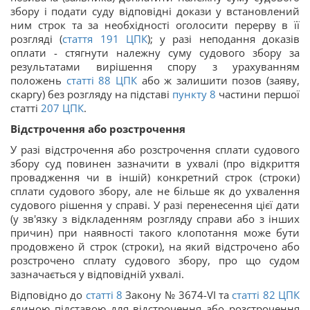
збору і подати суду відповідні докази у встановлений
ним строк та за необхідності оголосити перерву в її
розгляді (
стаття 191
ЦПК
); у разі неподання доказів
оплати - стягнути належну суму судового збору за
результатами вирішення спору з урахуванням
положень
статті 88
ЦПК
або ж залишити позов (заяву,
скаргу) без розгляду на підставі
пункту 8
частини першої
статті
207
ЦПК
.
Відстрочення або розстрочення
У разі відстрочення або розстрочення сплати судового
збору суд повинен зазначити в ухвалі (про відкриття
провадження чи в іншій) конкретний строк (строки)
сплати судового збору, але не більше як до ухвалення
судового рішення у справі. У разі перенесення цієї дати
(у зв'язку з відкладенням розгляду справи або з інших
причин) при наявності такого клопотання може бути
продовжено й строк (строки), на який відстрочено або
розстрочено сплату судового збору, про що судом
зазначається у відповідній ухвалі.
Відповідно до
статті 8
Закону № 3674-VI та
статті 82
ЦПК
єдиною підставою для відстрочення або розстрочення