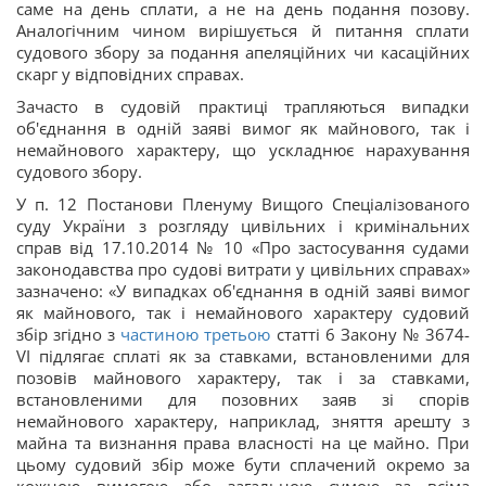
саме на день сплати, а не на день подання позову.
Аналогічним чином вирішується й питання сплати
судового збору за подання апеляційних чи касаційних
скарг у відповідних справах.
Зачасто в судовій практиці трапляються випадки
об'єднання в одній заяві вимог як майнового, так і
немайнового характеру, що ускладнює нарахування
судового збору.
У п. 12 Постанови Пленуму Вищого Спеціалізованого
суду України з розгляду цивільних і кримінальних
справ від 17.10.2014 № 10 «Про застосування судами
законодавства про судові витрати у цивільних справах»
зазначено: «У випадках об'єднання в одній заяві вимог
як майнового, так і немайнового характеру судовий
збір згідно з
частиною третьою
статті 6 Закону № 3674-
VI підлягає сплаті як за ставками, встановленими для
позовів майнового характеру, так і за ставками,
встановленими для позовних заяв зі спорів
немайнового характеру, наприклад, зняття арешту з
майна та визнання права власності на це майно. При
цьому судовий збір може бути сплачений окремо за