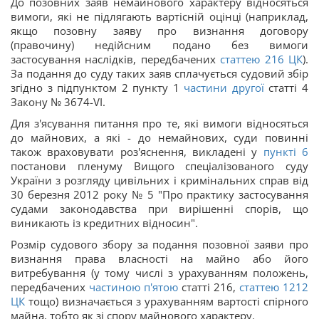
До позовних заяв немайнового характеру відносяться
вимоги, які не підлягають вартісній оцінці (наприклад,
якщо позовну заяву про визнання договору
(правочину) недійсним подано без вимоги
застосування наслідків, передбачених
статтею 216
ЦК
).
За подання до суду таких заяв сплачується судовий збір
згідно з підпунктом 2 пункту 1
частини другої
статті 4
Закону № 3674-VI.
Для з'ясування питання про те, які вимоги відносяться
до майнових, а які - до немайнових, суди повинні
також враховувати роз'яснення, викладені у
пункті 6
постанови пленуму Вищого спеціалізованого суду
України з розгляду цивільних і кримінальних справ від
30 березня 2012 року № 5 "Про практику застосування
судами законодавства при вирішенні спорів, що
виникають із кредитних відносин".
Розмір судового збору за подання позовної заяви про
визнання права власності на майно або його
витребування (у тому числі з урахуванням положень,
передбачених
частиною п'ятою
статті 216,
статтею 1212
ЦК
тощо) визначається з урахуванням вартості спірного
майна, тобто як зі спору майнового характеру.