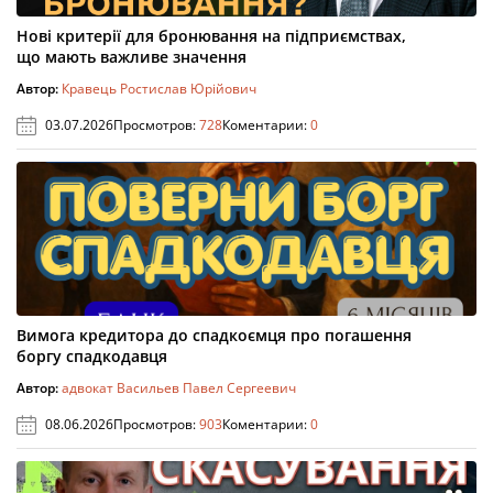
Нові критерії для бронювання на підприємствах,
що мають важливе значення
Автор:
Кравець Ростислав Юрійович
03.07.2026
Просмотров:
728
Коментарии:
0
Вимога кредитора до спадкоємця про погашення
боргу спадкодавця
Автор:
адвокат Васильев Павел Сергеевич
08.06.2026
Просмотров:
903
Коментарии:
0