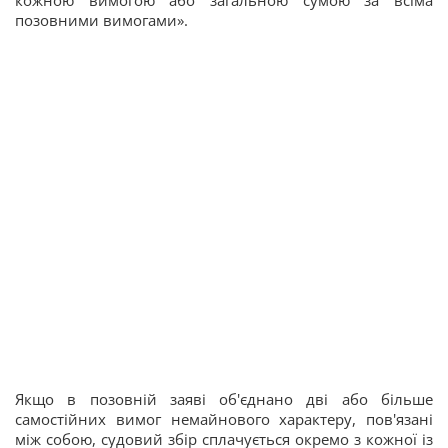
кожною вимогою або загальною сумою за всіма
позовними вимогами».
Якщо в позовній заяві об'єднано дві або більше
самостійних вимог немайнового характеру, пов'язані
між собою, судовий збір сплачується окремо з кожної із