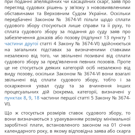
при поданні апеляційних чи касаційних скарг, заяв про
перегляд судових рішень у зв'язку з нововиявленими
обставинами та Верховним Судом України. Оскільки
передбачені Законом № 3674-VI пільги щодо сплати
судового збору стосуються лише справи та її руху, то
сплата судового збору за подання до суду заяв про
забезпечення доказів або позову (підпункт 13 пункту 1
частини другої
статті 4 Закону № 3674-VI) здійснюється
на загальних підставах за визначеними ставками
незалежно від того, чи звільнені позивачі від сплати
судового збору за пред'явлення певних позовів. Проте
це не стосується деяких категорій осіб незалежно від
виду позову, оскільки Законом № 3674-VI вони взагалі
звільнені від сплати судового збору, тобто і за
оскарження ухвал суду та за вчинення інших
процесуальних дій (зокрема, категорії, визначені у
пунктах 8
,
9
,
18
частини першої статті 5 Закону № 3674-
VI).
Що ж стосується розмірів ставок судового збору, то
вони визначаються з урахуванням розміру мінімальної
заробітної плати, встановленого законом на 01 січня
календарного року, в якому відповідна заява або скарга