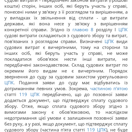
Судові витрати - передбачені законом витрати (грошові
кошти) сторін, інших осіб, які беруть участь у справі,
понесені ними у зв'язку з її розглядом та вирішенням, а
у випадках їх звільнення від сплати - це витрати
держави, які вона несе у зв'язку з вирішенням
конкретної справи. Згідно із
главою 8
розділу I
ЦПК
судові витрати складаються з судового збору та витрат,
пов'язаних з розглядом справи. Визначені
ЦПК
види
судових витрат є вичерпними, тому на сторони та
інших осіб, які беруть участь у справі, не може
покладатися обов'язок нести інші витрати, не
передбачені законодавством. Склад судових витрат по
окремим його видам не є вичерпним. Порядок
звернення до суду за судовим захистом урегульовано
ЦПК
. Подання заяви до суду має відбуватись із
дотриманням певних умов. Зокрема,
частиною п'ятою
статті
119
ЦПК
передбачено, що до позовної заяви
додається документ, що підтверджує сплату судового
збору. Отже, якщо сплата судового збору згідно з
вимогами закону є обов'язковою, то наслідком
недотримання цієї умови є залишення позовної заяви
без руху, а у разі, якщо документ, що підтверджує сплату
судового збору (частина п'ята статті
119
ЦПК
), не буде