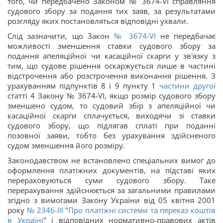
того, чи передбачено Законом № 3674-VI справляння
судового збору за подання тих заяв, за результатами
розгляду яких постановляться відповідні ухвали.
Слід зазначити, що Закон
№ 3674-VI
не передбачає
можливості зменшення ставки судового збору за
подання апеляційної чи касаційної скарги у зв'язку з
тим, що судове рішення оскаржується лише в частині
відстрочення або розстрочення виконання рішення. З
урахуванням підпунктів 8 і 9 пункту 1
частини другої
статті 4 Закону № 3674-VI, якщо розмір судового збору
зменшено судом, то судовий збір з апеляційної чи
касаційної скарги сплачується, виходячи зі ставки
судового збору, що підлягав сплаті при поданні
позовної заяви, тобто без урахування здійсненого
судом зменшення його розміру.
Законодавством не встановлено спеціальних вимог до
оформлення платіжних документів, на підставі яких
перераховуються суми судового збору. Таке
перерахування здійснюється за загальними правилами
згідно з вимогами Закону України від 05 квітня 2001
року
№ 2346-III
"
Про платіжні системи та переказ коштів
в Україні
" і відповідних нормативно-правових актів