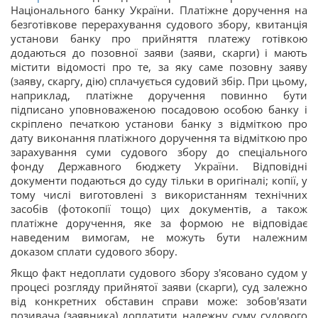
Національного банку України. Платіжне доручення на
безготівкове перерахування судового збору, квитанція
установи банку про прийняття платежу готівкою
додаються до позовної заяви (заяви, скарги) і мають
містити відомості про те, за яку саме позовну заяву
(заяву, скаргу, дію) сплачується судовий збір. При цьому,
наприклад, платіжне доручення повинно бути
підписано уповноваженою посадовою особою банку і
скріплено печаткою установи банку з відміткою про
дату виконання платіжного доручення та відміткою про
зарахування суми судового збору до спеціального
фонду Державного бюджету України. Відповідні
документи подаються до суду тільки в оригіналі; копії, у
тому числі виготовлені з використанням технічних
засобів (фотокопії тощо) цих документів, а також
платіжне доручення, яке за формою не відповідає
наведеним вимогам, не можуть бути належним
доказом сплати судового збору.
Якщо факт недоплати судового збору з'ясовано судом у
процесі розгляду прийнятої заяви (скарги), суд залежно
від конкретних обставин справи може: зобов'язати
позивача (заявника) доплатити належну суму судового