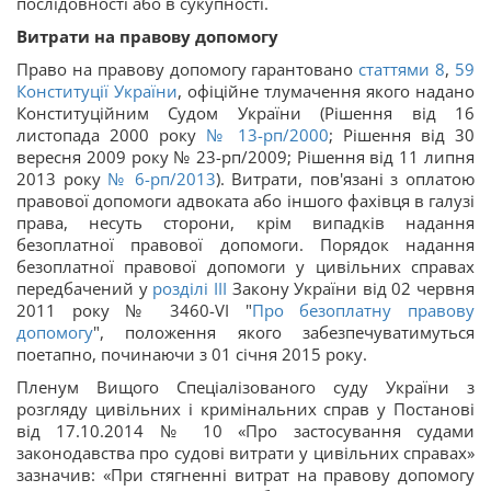
послідовності або в сукупності.
Витрати на правову допомогу
Право на правову допомогу гарантовано
статтями 8
,
59
Конституції України
, офіційне тлумачення якого надано
Конституційним Судом України (Рішення від 16
листопада 2000 року
№ 13-рп/2000
; Рішення від 30
вересня 2009 року № 23-рп/2009; Рішення від 11 липня
2013 року
№ 6-рп/2013
). Витрати, пов'язані з оплатою
правової допомоги адвоката або іншого фахівця в галузі
права, несуть сторони, крім випадків надання
безоплатної правової допомоги. Порядок надання
безоплатної правової допомоги у цивільних справах
передбачений у
розділі III
Закону України від 02 червня
2011 року № 3460-VI "
Про безоплатну правову
допомогу
", положення якого забезпечуватимуться
поетапно, починаючи з 01 січня 2015 року.
Пленум Вищого Спеціалізованого суду України з
розгляду цивільних і кримінальних справ у Постанові
від 17.10.2014 № 10 «Про застосування судами
законодавства про судові витрати у цивільних справах»
зазначив: «При стягненні витрат на правову допомогу