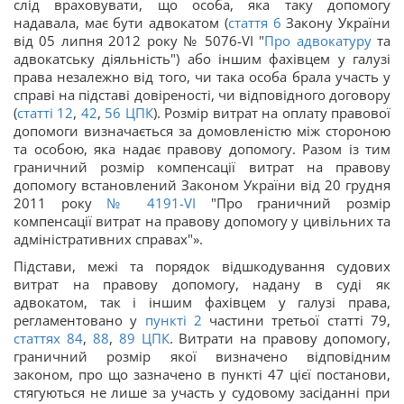
слід враховувати, що особа, яка таку допомогу
надавала, має бути адвокатом (
стаття 6
Закону України
від 05 липня 2012 року № 5076-VI "
Про адвокатуру
та
адвокатську діяльність") або іншим фахівцем у галузі
права незалежно від того, чи така особа брала участь у
справі на підставі довіреності, чи відповідного договору
(
статті 12
,
42
,
56
ЦПК
). Розмір витрат на оплату правової
допомоги визначається за домовленістю між стороною
та особою, яка надає правову допомогу. Разом із тим
граничний розмір компенсації витрат на правову
допомогу встановлений Законом України від 20 грудня
2011 року
№ 4191-VI
"Про граничний розмір
компенсації витрат на правову допомогу у цивільних та
адміністративних справах"».
Підстави, межі та порядок відшкодування судових
витрат на правову допомогу, надану в суді як
адвокатом, так і іншим фахівцем у галузі права,
регламентовано у
пункті 2
частини третьої статті 79,
статтях 84
,
88
,
89
ЦПК
. Витрати на правову допомогу,
граничний розмір якої визначено відповідним
законом, про що зазначено в пункті 47 цієї постанови,
стягуються не лише за участь у судовому засіданні при