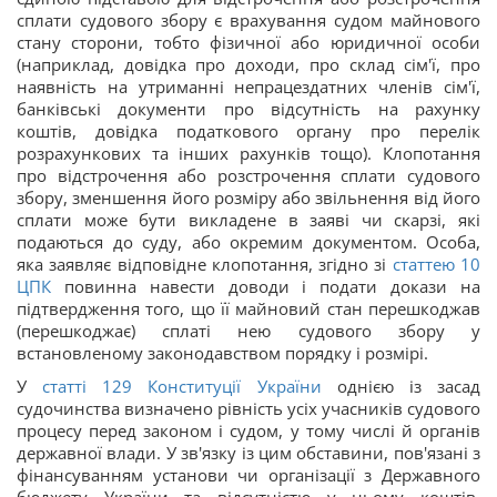
сплати судового збору є врахування судом майнового
стану сторони, тобто фізичної або юридичної особи
(наприклад, довідка про доходи, про склад сім'ї, про
наявність на утриманні непрацездатних членів сім'ї,
банківські документи про відсутність на рахунку
коштів, довідка податкового органу про перелік
розрахункових та інших рахунків тощо). Клопотання
про відстрочення або розстрочення сплати судового
збору, зменшення його розміру або звільнення від його
сплати може бути викладене в заяві чи скарзі, які
подаються до суду, або окремим документом. Особа,
яка заявляє відповідне клопотання, згідно зі
статтею 10
ЦПК
повинна навести доводи і подати докази на
підтвердження того, що її майновий стан перешкоджав
(перешкоджає) сплаті нею судового збору у
встановленому законодавством порядку і розмірі.
У
статті 129
Конституції України
однією із засад
судочинства визначено рівність усіх учасників судового
процесу перед законом і судом, у тому числі й органів
державної влади. У зв'язку із цим обставини, пов'язані з
фінансуванням установи чи організації з Державного