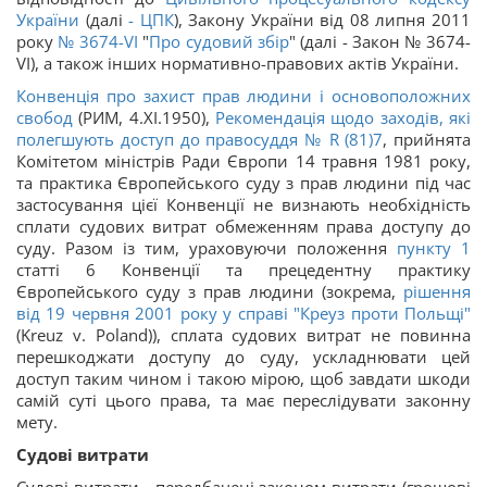
України
(далі
-
ЦПК
), Закону України від 08 липня 2011
року
№ 3674-VI
"
Про судовий збір
" (далі - Закон № 3674-
VI), а також інших нормативно-правових актів України.
Конвенція про захист прав людини і основоположних
свобод
(РИМ, 4.XI.1950),
Рекомендація щодо заходів, які
полегшують доступ до правосуддя № R (81)7
, прийнята
Комітетом міністрів Ради Європи 14 травня 1981 року,
та практика Європейського суду з прав людини під час
застосування цієї Конвенції не визнають необхідність
сплати судових витрат обмеженням права доступу до
суду. Разом із тим, ураховуючи положення
пункту 1
статті 6 Конвенції та прецедентну практику
Європейського суду з прав людини (зокрема,
рішення
від 19 червня 2001 року у справі "Креуз проти Польщі"
(Kreuz v. Poland)), сплата судових витрат не повинна
перешкоджати доступу до суду, ускладнювати цей
доступ таким чином і такою мірою, щоб завдати шкоди
самій суті цього права, та має переслідувати законну
мету.
Судові витрати