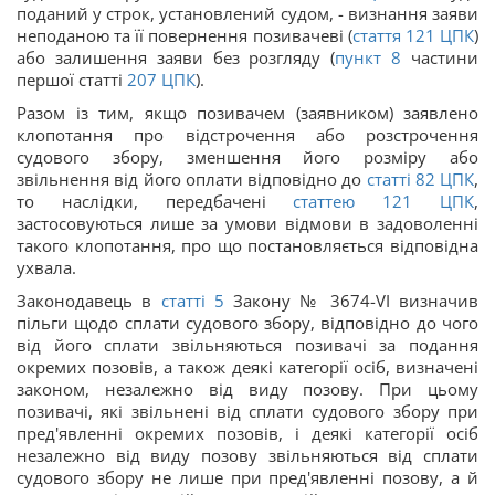
поданий у строк, установлений судом, - визнання заяви
неподаною та її повернення позивачеві (
стаття 121
ЦПК
)
або залишення заяви без розгляду (
пункт 8
частини
першої статті
207
ЦПК
).
Разом із тим, якщо позивачем (заявником) заявлено
клопотання про відстрочення або розстрочення
судового збору, зменшення його розміру або
звільнення від його оплати відповідно до
статті 82
ЦПК
,
то наслідки, передбачені
статтею 121
ЦПК
,
застосовуються лише за умови відмови в задоволенні
такого клопотання, про що постановляється відповідна
ухвала.
Законодавець в
статті 5
Закону № 3674-VI визначив
пільги щодо сплати судового збору, відповідно до чого
від його сплати звільняються позивачі за подання
окремих позовів, а також деякі категорії осіб, визначені
законом, незалежно від виду позову. При цьому
позивачі, які звільнені від сплати судового збору при
пред'явленні окремих позовів, і деякі категорії осіб
незалежно від виду позову звільняються від сплати
судового збору не лише при пред'явленні позову, а й