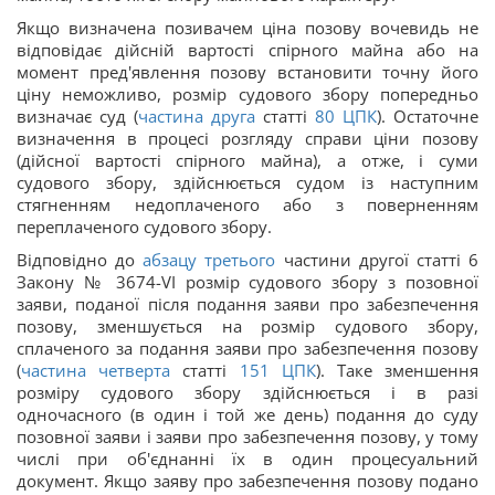
Якщо визначена позивачем ціна позову вочевидь не
відповідає дійсній вартості спірного майна або на
момент пред'явлення позову встановити точну його
ціну неможливо, розмір судового збору попередньо
визначає суд (
частина друга
статті
80
ЦПК
). Остаточне
визначення в процесі розгляду справи ціни позову
(дійсної вартості спірного майна), а отже, і суми
судового збору, здійснюється судом із наступним
стягненням недоплаченого або з поверненням
переплаченого судового збору.
Відповідно до
абзацу третього
частини другої статті 6
Закону № 3674-VI розмір судового збору з позовної
заяви, поданої після подання заяви про забезпечення
позову, зменшується на розмір судового збору,
сплаченого за подання заяви про забезпечення позову
(
частина четверта
статті
151
ЦПК
). Таке зменшення
розміру судового збору здійснюється і в разі
одночасного (в один і той же день) подання до суду
позовної заяви і заяви про забезпечення позову, у тому
числі при об'єднанні їх в один процесуальний
документ. Якщо заяву про забезпечення позову подано