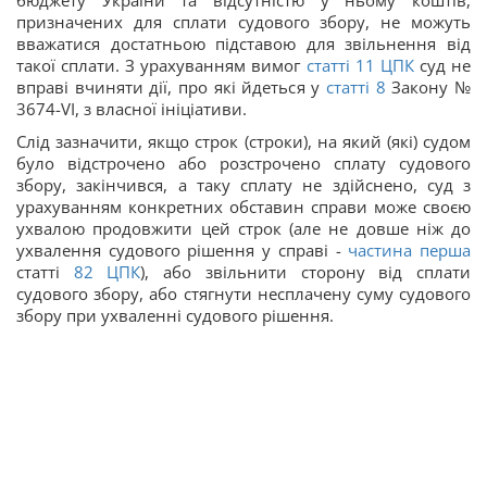
бюджету України та відсутністю у ньому коштів,
призначених для сплати судового збору, не можуть
вважатися достатньою підставою для звільнення від
такої сплати. З урахуванням вимог
статті 11
ЦПК
суд не
вправі вчиняти дії, про які йдеться у
статті 8
Закону №
3674-VI, з власної ініціативи.
Слід зазначити, якщо строк (строки), на який (які) судом
було відстрочено або розстрочено сплату судового
збору, закінчився, а таку сплату не здійснено, суд з
урахуванням конкретних обставин справи може своєю
ухвалою продовжити цей строк (але не довше ніж до
ухвалення судового рішення у справі -
частина перша
статті
82
ЦПК
), або звільнити сторону від сплати
судового збору, або стягнути несплачену суму судового
збору при ухваленні судового рішення.