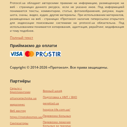
Protocol.ua обладает авторскими правами на информацию, размещенную на
веб - страницах данного ресурса, если не указано иное. Под информацией
понимаются тексты, комментарии, статьи, фотоизображения, рисунки, ящик-
шота, сканы, видео, аудио, другие материалы. При использовании материалов,
размещенных на веб - страницах «Протокол» наличие гиперссылки открытого
для индексации поисковыми системами на protocol.ua обязательна. Под
использованием понимается копирования, адаптация, рерайтинг, модификация
и тому подобное.
Полный текст
Приймаємо до оплати
Copyright © 2014-2026 «Протокол». Все права защищены.
Партнёры
Серьги с
Винный шкаф
бриллиантами
Подготовка к НМТ / ВНО
alliancetechnika.ua
pereklad.ua
миралинкс
hospice-life.com.ua/
Веб мастер
Перевозка больных
https://motokosmos.ua/
Перевозка лежачих
Синтезаторы
больных за границу