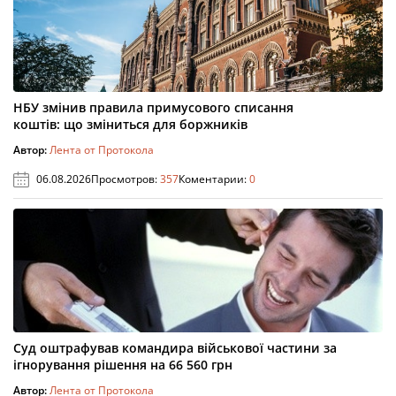
НБУ змінив правила примусового списання
коштів: що зміниться для боржників
Автор:
Лента от Протокола
06.08.2026
Просмотров:
357
Коментарии:
0
Суд оштрафував командира військової частини за
ігнорування рішення на 66 560 грн
Автор:
Лента от Протокола