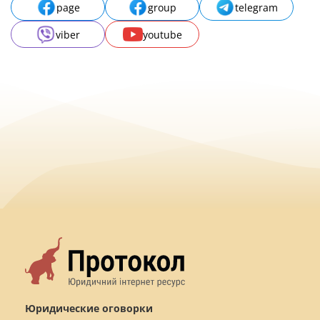
page
group
telegram
viber
youtube
Юридические оговорки