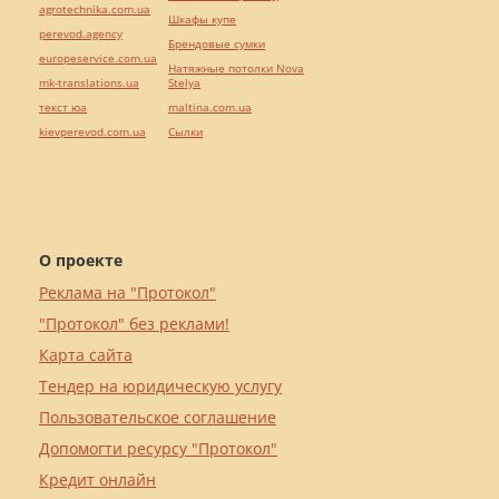
agrotechnika.com.ua
Шкафы купе
perevod.agency
Брендовые сумки
europeservice.com.ua
Натяжные потолки Nova
mk-translations.ua
Stelya
текст юа
maltina.com.ua
kievperevod.com.ua
Cылки
О проекте
Реклама на "Протокол"
"Протокол" без реклами!
Карта сайта
Тендер на юридическую услугу
Пользовательское соглашение
Допомогти ресурсу "Протокол"
Кредит онлайн