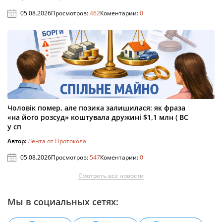
05.08.2026
Просмотров:
462
Коментарии:
0
Чоловік помер, але позика залишилася: як фраза
«на його розсуд» коштувала дружині $1,1 млн ( ВС
у сп
Автор:
Лента от Протокола
05.08.2026
Просмотров:
547
Коментарии:
0
Смотреть все новости
Мы в социальных сетях: