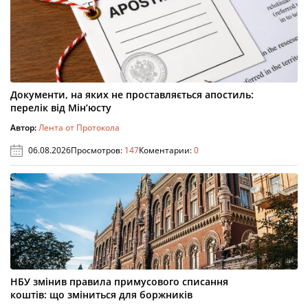
Документи, на яких не проставляється апостиль:
перелік від Мін’юсту
Автор:
Лента от Протокола
06.08.2026
Просмотров:
147
Коментарии:
0
НБУ змінив правила примусового списання
коштів: що зміниться для боржників