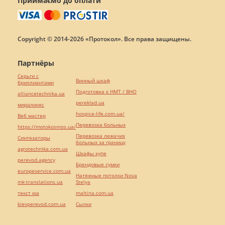
Приймаємо до оплати
Copyright © 2014-2026 «Протокол». Все права защищены.
Партнёры
Серьги с
Винный шкаф
бриллиантами
Подготовка к НМТ / ВНО
alliancetechnika.ua
pereklad.ua
миралинкс
hospice-life.com.ua/
Веб мастер
Перевозка больных
https://motokosmos.ua/
Перевозка лежачих
Синтезаторы
больных за границу
agrotechnika.com.ua
Шкафы купе
perevod.agency
Брендовые сумки
europeservice.com.ua
Натяжные потолки Nova
mk-translations.ua
Stelya
текст юа
maltina.com.ua
kievperevod.com.ua
Cылки