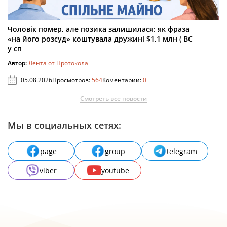
Чоловік помер, але позика залишилася: як фраза
«на його розсуд» коштувала дружині $1,1 млн ( ВС
у сп
Автор:
Лента от Протокола
05.08.2026
Просмотров:
564
Коментарии:
0
Смотреть все новости
Мы в социальных сетях:
page
group
telegram
viber
youtube