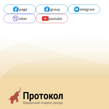
page
group
telegram
viber
youtube