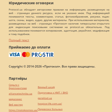
Юридические оговорки
Protocol.ua обладает авторскими правами на информацию, размещенную на
веб - страницах данного ресурса, если не указано иное. Под информацией
понимаются тексты, комментарии, статьи, фотоизображения, рисунки, ящик-
шота, сканы, видео, аудио, другие материалы. При использовании материалов,
размещенных на веб - страницах «Протокол» наличие гиперссылки открытого
для индексации поисковыми системами на protocol.ua обязательна. Под
использованием понимается копирования, адаптация, рерайтинг, модификация
и тому подобное.
Полный текст
Приймаємо до оплати
Copyright © 2014-2026 «Протокол». Все права защищены.
Партнёры
Серьги с
Винный шкаф
бриллиантами
Подготовка к НМТ / ВНО
alliancetechnika.ua
pereklad.ua
миралинкс
hospice-life.com.ua/
Веб мастер
Перевозка больных
https://motokosmos.ua/