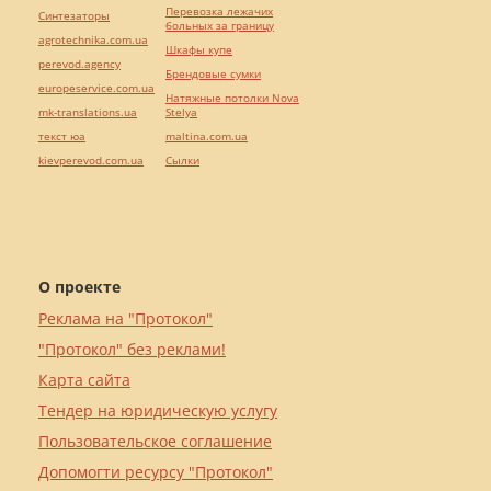
Перевозка лежачих
Синтезаторы
больных за границу
agrotechnika.com.ua
Шкафы купе
perevod.agency
Брендовые сумки
europeservice.com.ua
Натяжные потолки Nova
mk-translations.ua
Stelya
текст юа
maltina.com.ua
kievperevod.com.ua
Cылки
О проекте
Реклама на "Протокол"
"Протокол" без реклами!
Карта сайта
Тендер на юридическую услугу
Пользовательское соглашение
Допомогти ресурсу "Протокол"